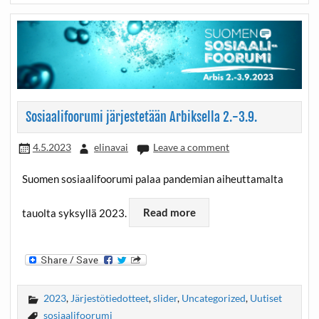
Sosiaalifoorumi järjestetään Arbiksella 2.-3.9.
4.5.2023
elinavai
Leave a comment
Suomen sosiaalifoorumi palaa pandemian aiheuttamalta
tauolta syksyllä 2023.
Read more
2023
,
Järjestötiedotteet
,
slider
,
Uncategorized
,
Uutiset
sosiaalifoorumi