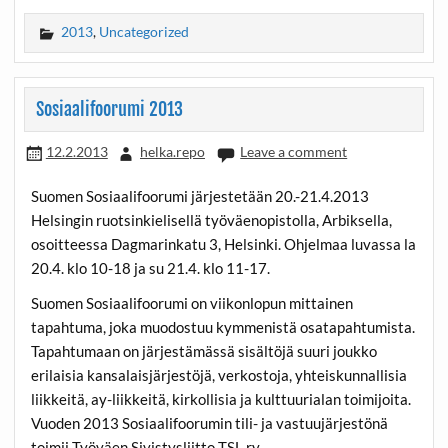
2013
,
Uncategorized
Sosiaalifoorumi 2013
12.2.2013
helka.repo
Leave a comment
Suomen Sosiaalifoorumi järjestetään 20.-21.4.2013
Helsingin ruotsinkielisellä työväenopistolla, Arbiksella,
osoitteessa Dagmarinkatu 3, Helsinki. Ohjelmaa luvassa la
20.4. klo 10-18 ja su 21.4. klo 11-17.
Suomen Sosiaalifoorumi on viikonlopun mittainen
tapahtuma, joka muodostuu kymmenistä osatapahtumista.
Tapahtumaan on järjestämässä sisältöjä suuri joukko
erilaisia kansalaisjärjestöjä, verkostoja, yhteiskunnallisia
liikkeitä, ay-liikkeitä, kirkollisia ja kulttuurialan toimijoita.
Vuoden 2013 Sosiaalifoorumin tili- ja vastuujärjestönä
toimii Työväen Sivistysliitto TSL ry.