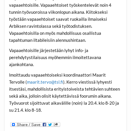
vapaaehtoisille. Vapaaehtoiset työskentelevät noin 4
tunnin työvuoroissa viikonlopun aikana. Kiitokseksi
työstään vapaaehtoiset saavat ruokailla ilmaiseksi
Arbiksen ravintolassa sekä työtodistuksen.
Vapaaehtoisilla on myös mahdollisuus osallistua
tapahtuman iltabileisiin alennushintaan.
Vapaaehtoisille järjestetään lyhyt info- ja
perehdytystilaisuus myöhemmin ilmoitettavana
ajankohtana.
lmoittaudu vapaaehtoiseksi koordinaattori Maarit
Tervolle (
maarit.tervo@tsl.fi
). Kerro viestissä lyhyesti
itsestäsi, mahdollisista erityistoiveista tehtävien suhteen
sekä aika, jolloin olisit käytettävissä foorumin aikana.
Työvuorot sijoittuvat aikavälille (noin) la 20.4. klo 8-20 ja
su 21.4. klo 8-18.