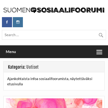
Skip
to
content
Maailmanparannuspäivät Lapinlahden Lähteellä, Helsingissä
Maailmanparannuspäivät / Suomen
26.–27.9.2026
Sosiaalifoorumi
Menu
Kategoria:
Uutiset
Ajankohtaista infoa sosiaalifoorumista, näytettäväksi
etusivulla