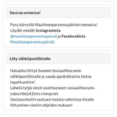
Seuraa somessa!
Pysy kärryillä Maailmanparannuspäivien menosta!
Löydät meidät
Instagramista
@maailmanparannuspaivat
ja
Facebookista
Maailmanparannuspäivät
.
Liity sähköpostilistalle
Haluatko liittyä Suomen Sosiaalifoorumin
sähköpostilistalle ja saada ajankohtaista tietoa
tapahtumista?
Lähetä tyhjä viesti osoitteeseen:
sosiaalifoorumi-
subscribe[at]lists.riseup.net
Vastausviestin saatuasi muista vahvistaa listalle
liittyminen viestin ohjeiden mukaan!