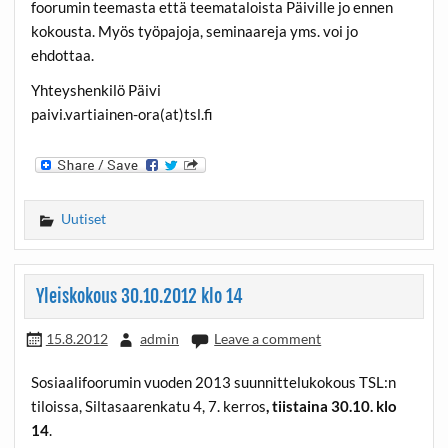
foorumin teemasta että teemataloista Päiville jo ennen
kokousta. Myös työpajoja, seminaareja yms. voi jo
ehdottaa.
Yhteyshenkilö Päivi
paivi.vartiainen-ora(at)tsl.fi
Uutiset
Yleiskokous 30.10.2012 klo 14
15.8.2012
admin
Leave a comment
Sosiaalifoorumin vuoden 2013 suunnittelukokous TSL:n
tiloissa, Siltasaarenkatu 4, 7. kerros
, tiistaina 30.10. klo
14
.