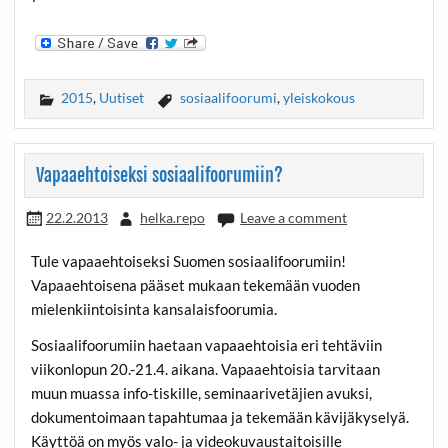
2015
,
Uutiset
sosiaalifoorumi
,
yleiskokous
Vapaaehtoiseksi sosiaalifoorumiin?
22.2.2013
helka.repo
Leave a comment
Tule vapaaehtoiseksi Suomen sosiaalifoorumiin!
Vapaaehtoisena pääset mukaan tekemään vuoden
mielenkiintoisinta kansalaisfoorumia.
Sosiaalifoorumiin haetaan vapaaehtoisia eri tehtäviin
viikonlopun 20.-21.4. aikana. Vapaaehtoisia tarvitaan
muun muassa info-tiskille, seminaarivetäjien avuksi,
dokumentoimaan tapahtumaa ja tekemään kävijäkyselyä.
Käyttöä on myös valo- ja videokuvaustaitoisille