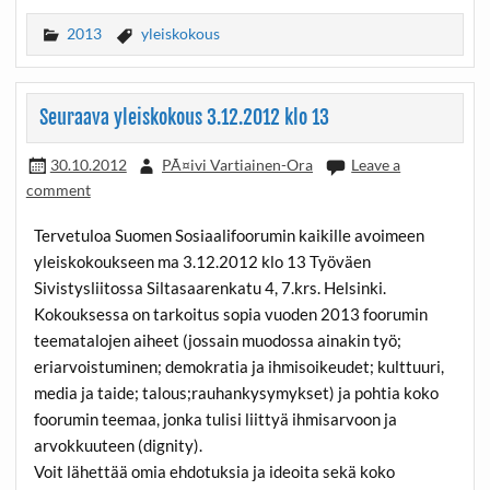
2013
yleiskokous
Seuraava yleiskokous 3.12.2012 klo 13
30.10.2012
PÃ¤ivi Vartiainen-Ora
Leave a
comment
Tervetuloa Suomen Sosiaalifoorumin kaikille avoimeen
yleiskokoukseen ma 3.12.2012 klo 13 Työväen
Sivistysliitossa Siltasaarenkatu 4, 7.krs. Helsinki.
Kokouksessa on tarkoitus sopia vuoden 2013 foorumin
teematalojen aiheet (jossain muodossa ainakin työ;
eriarvoistuminen; demokratia ja ihmisoikeudet; kulttuuri,
media ja taide; talous;rauhankysymykset) ja pohtia koko
foorumin teemaa, jonka tulisi liittyä ihmisarvoon ja
arvokkuuteen (dignity).
Voit lähettää omia ehdotuksia ja ideoita sekä koko