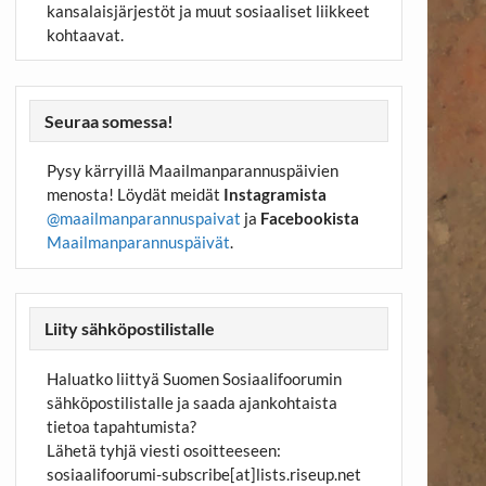
kansalaisjärjestöt ja muut sosiaaliset liikkeet
kohtaavat.
Seuraa somessa!
Pysy kärryillä Maailmanparannuspäivien
menosta! Löydät meidät
Instagramista
@maailmanparannuspaivat
ja
Facebookista
Maailmanparannuspäivät
.
Liity sähköpostilistalle
Haluatko liittyä Suomen Sosiaalifoorumin
sähköpostilistalle ja saada ajankohtaista
tietoa tapahtumista?
Lähetä tyhjä viesti osoitteeseen:
sosiaalifoorumi-subscribe[at]lists.riseup.net