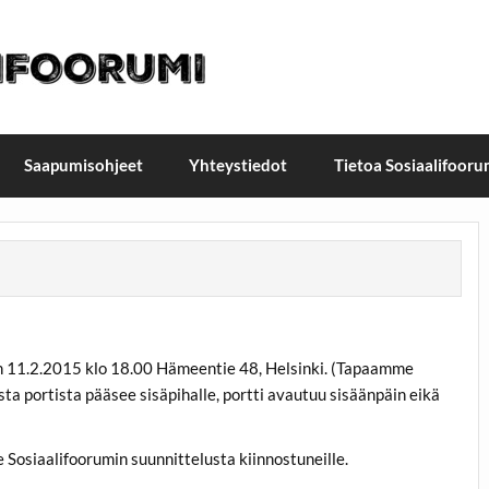
t / Suomen Sosiaalifoorum
ellä, Helsingissä 26.–27.9.2026
Saapumisohjeet
Yhteystiedot
Tietoa Sosiaalifooru
n 11.2.2015 klo 18.00 Hämeentie 48, Helsinki. (Tapaamme
ta portista pääsee sisäpihalle, portti avautuu sisäänpäin eikä
 Sosiaalifoorumin suunnittelusta kiinnostuneille.