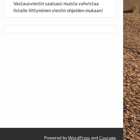
Vastausviestin saatuasi muista vahvistaa
listalle liittyminen viestin ohjeiden mukaan!
Powered by
WordPress
and
Courage
.