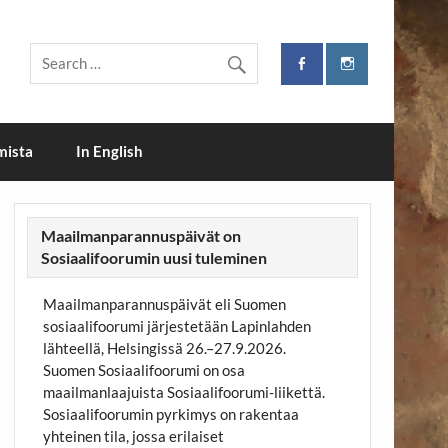
i
mista
In English
Maailmanparannuspäivät on
Sosiaalifoorumin uusi tuleminen
Maailmanparannuspäivät eli Suomen
sosiaalifoorumi järjestetään Lapinlahden
lähteellä, Helsingissä 26.–27.9.2026.
Suomen Sosiaalifoorumi on osa
maailmanlaajuista Sosiaalifoorumi-liikettä.
Sosiaalifoorumin pyrkimys on rakentaa
yhteinen tila, jossa erilaiset