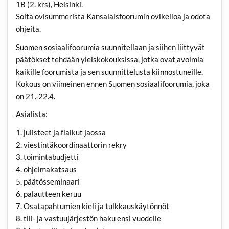
1B (2. krs), Helsinki.
Soita ovisummerista Kansalaisfoorumin ovikelloa ja odota
ohjeita.
Suomen sosiaalifoorumia suunnitellaan ja siihen liittyvät
päätökset tehdään yleiskokouksissa, jotka ovat avoimia
kaikille foorumista ja sen suunnittelusta kiinnostuneille.
Kokous on viimeinen ennen Suomen sosiaalifoorumia, joka
on 21.-22.4.
Asialista:
1. julisteet ja flaikut jaossa
2. viestintäkoordinaattorin rekry
3. toimintabudjetti
4. ohjelmakatsaus
5. päätösseminaari
6. palautteen keruu
7. Osatapahtumien kieli ja tulkkauskäytönnöt
8. tili- ja vastuujärjestön haku ensi vuodelle