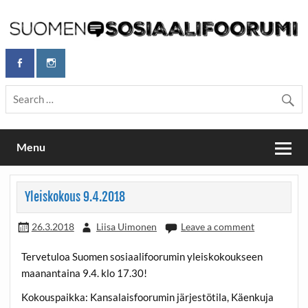
Skip
to
content
Maailmanparannuspäivät Lapinlahden Lähteellä, Helsingissä
Maailmanparannuspäivät / Suomen
26.–27.9.2026
Sosiaalifoorumi
Menu
Yleiskokous 9.4.2018
26.3.2018
Liisa Uimonen
Leave a comment
Tervetuloa Suomen sosiaalifoorumin yleiskokoukseen
maanantaina 9.4. klo 17.30!
Kokouspaikka: Kansalaisfoorumin järjestötila, Käenkuja