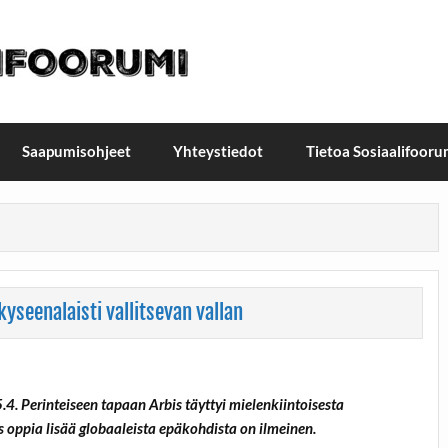
t / Suomen Sosiaalifoorum
ellä, Helsingissä 26.–27.9.2026
Saapumisohjeet
Yhteystiedot
Tietoa Sosiaalifooru
yseenalaisti vallitsevan vallan
4. Perinteiseen tapaan Arbis täyttyi mielenkiintoisesta
s oppia lisää globaaleista epäkohdista on ilmeinen.