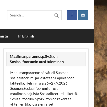
i
mista
In English
Maailmanparannuspäivät on
Sosiaalifoorumin uusi tuleminen
Maailmanparannuspäivät eli Suomen
sosiaalifoorumi järjestetään Lapinlahden
lähteellä, Helsingissä 26.–27.9.2026.
Suomen Sosiaalifoorumi on osa
maailmanlaajuista Sosiaalifoorumi-liikettä.
Sosiaalifoorumin pyrkimys on rakentaa
yhteinen tila, jossa erilaiset