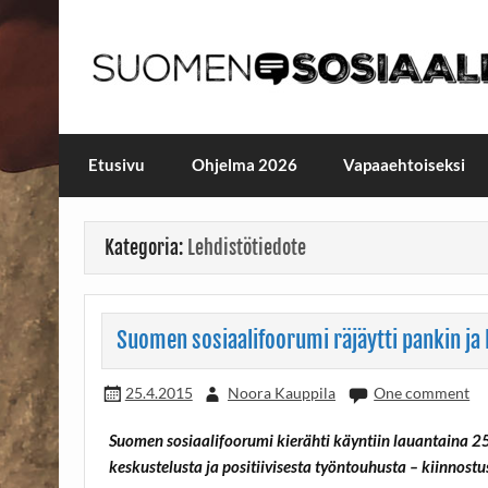
Skip
to
content
Maailmanparannuspäivä
Maailmanparannuspäivät Lapinlahden Lähte
Etusivu
Ohjelma 2026
Vapaaehtoiseksi
Kategoria:
Lehdistötiedote
Suomen sosiaalifoorumi räjäytti pankin ja k
25.4.2015
Noora Kauppila
One comment
Suomen sosiaalifoorumi kierähti käyntiin lauantaina 25.
keskustelusta ja positiivisesta työntouhusta – kiinnostu