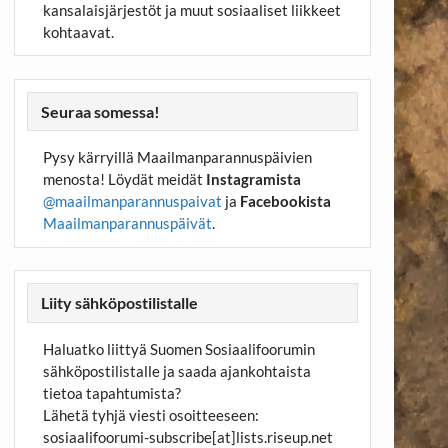
kansalaisjärjestöt ja muut sosiaaliset liikkeet
kohtaavat.
Seuraa somessa!
Pysy kärryillä Maailmanparannuspäivien
menosta! Löydät meidät
Instagramista
@maailmanparannuspaivat
ja
Facebookista
Maailmanparannuspäivät
.
Liity sähköpostilistalle
Haluatko liittyä Suomen Sosiaalifoorumin
sähköpostilistalle ja saada ajankohtaista
tietoa tapahtumista?
Lähetä tyhjä viesti osoitteeseen:
sosiaalifoorumi-subscribe[at]lists.riseup.net