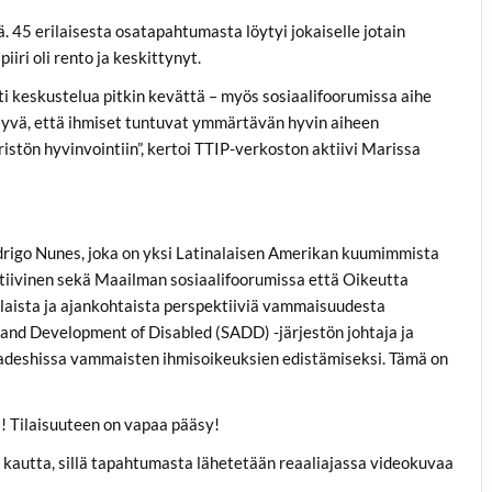
ä. 45 erilaisesta osatapahtumasta löytyi jokaiselle jotain
iiri oli rento ja keskittynyt.
 keskustelua pitkin kevättä – myös sosiaalifoorumissa aihe
. Hyvä, että ihmiset tuntuvat ymmärtävän hyvin aiheen
istön hyvinvointiin”, kertoi TTIP-verkoston aktiivi Marissa
drigo Nunes, joka on yksi Latinalaisen Amerikan kuumimmista
 aktiivinen sekä Maailman sosiaalifoorumissa että Oikeutta
 erilaista ja ajankohtaista perspektiiviä vammaisuudesta
 and Development of Disabled (SADD) -järjestön johtaja ja
gladeshissa vammaisten ihmisoikeuksien edistämiseksi. Tämä on
 Tilaisuuteen on vapaa pääsy!
 kautta, sillä tapahtumasta lähetetään reaaliajassa videokuvaa