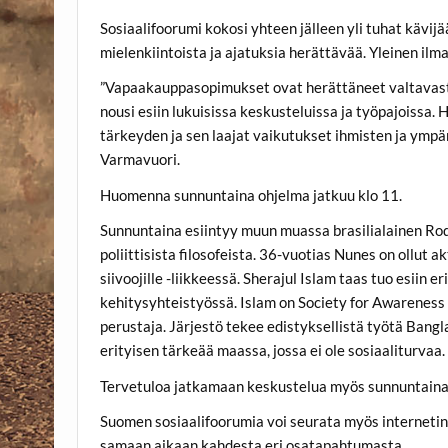
Sosiaalifoorumi kokosi yhteen jälleen yli tuhat kävijä
mielenkiintoista ja ajatuksia herättävää. Yleinen ilmap
”Vapaakauppasopimukset ovat herättäneet valtavasti
nousi esiin lukuisissa keskusteluissa ja työpajoissa
tärkeyden ja sen laajat vaikutukset ihmisten ja ympär
Varmavuori.
Huomenna sunnuntaina ohjelma jatkuu klo 11.
Sunnuntaina esiintyy muun muassa brasilialainen Ro
poliittisista filosofeista. 36-vuotias Nunes on ollut
siivoojille -liikkeessä. Sherajul Islam taas tuo esiin
kehitysyhteistyössä. Islam on Society for Awareness
perustaja. Järjestö tekee edistyksellistä työtä Ban
erityisen tärkeää maassa, jossa ei ole sosiaaliturvaa.
Tervetuloa jatkamaan keskustelua myös sunnuntaina!
Suomen sosiaalifoorumia voi seurata myös internetin
samaan aikaan kahdesta eri osatapahtumasta.