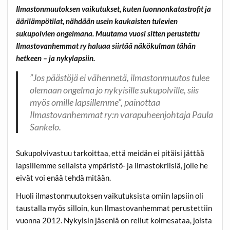
Ilmastonmuutoksen vaikutukset, kuten luonnonkatastrofit ja
äärilämpötilat, nähdään usein kaukaisten tulevien
sukupolvien ongelmana. Muutama vuosi sitten perustettu
Ilmastovanhemmat ry haluaa siirtää näkökulman tähän
hetkeen – ja nykylapsiin.
”Jos päästöjä ei vähennetä, ilmastonmuutos tulee
olemaan ongelma jo nykyisille sukupolville, siis
myös omille lapsillemme”, painottaa
Ilmastovanhemmat ry:n varapuheenjohtaja Paula
Sankelo.
Sukupolvivastuu tarkoittaa, että meidän ei pitäisi jättää
lapsillemme sellaista ympäristö- ja ilmastokriisiä, jolle he
eivät voi enää tehdä mitään.
Huoli ilmastonmuutoksen vaikutuksista omiin lapsiin oli
taustalla myös silloin, kun Ilmastovanhemmat perustettiin
vuonna 2012. Nykyisin jäseniä on reilut kolmesataa, joista