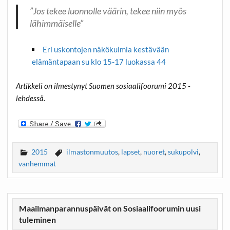
”Jos tekee luonnolle väärin, tekee niin myös
lähimmäiselle”
Eri uskontojen näkökulmia kestävään
elämäntapaan su klo 15-17 luokassa 44
Artikkeli on ilmestynyt Suomen sosiaalifoorumi 2015 -
lehdessä.
2015
ilmastonmuutos
,
lapset
,
nuoret
,
sukupolvi
,
vanhemmat
Maailmanparannuspäivät on Sosiaalifoorumin uusi
tuleminen