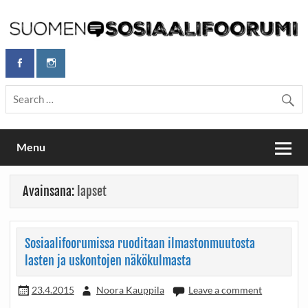
Skip
to
content
Maailmanparannuspäivät Lapinlahden Lähteellä, Helsingissä
Maailmanparannuspäivät / Suomen
26.–27.9.2026
Sosiaalifoorumi
Menu
Avainsana:
lapset
Sosiaalifoorumissa ruoditaan ilmastonmuutosta
lasten ja uskontojen näkökulmasta
23.4.2015
Noora Kauppila
Leave a comment