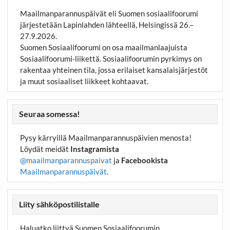
Maailmanparannuspäivät eli Suomen sosiaalifoorumi
järjestetään Lapinlahden lähteellä, Helsingissä 26.–
27.9.2026.
Suomen Sosiaalifoorumi on osa maailmanlaajuista
Sosiaalifoorumi-liikettä. Sosiaalifoorumin pyrkimys on
rakentaa yhteinen tila, jossa erilaiset kansalaisjärjestöt
ja muut sosiaaliset liikkeet kohtaavat.
Seuraa somessa!
Pysy kärryillä Maailmanparannuspäivien menosta!
Löydät meidät
Instagramista
@maailmanparannuspaivat
ja
Facebookista
Maailmanparannuspäivät
.
Liity sähköpostilistalle
Haluatko liittyä Suomen Sosiaalifoorumin