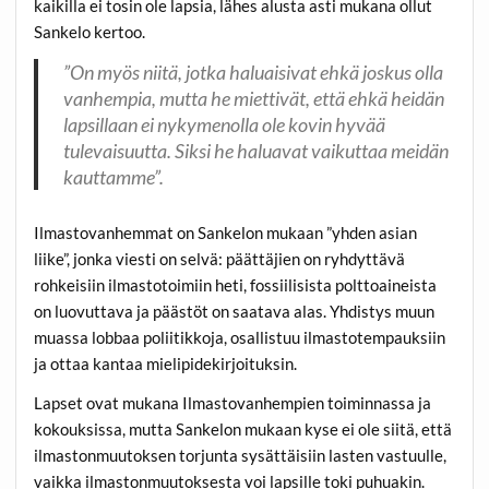
kaikilla ei tosin ole lapsia, lähes alusta asti mukana ollut
Sankelo kertoo.
”On myös niitä, jotka haluaisivat ehkä joskus olla
vanhempia, mutta he miettivät, että ehkä heidän
lapsillaan ei nykymenolla ole kovin hyvää
tulevaisuutta. Siksi he haluavat vaikuttaa meidän
kauttamme”.
Ilmastovanhemmat on Sankelon mukaan ”yhden asian
liike”, jonka viesti on selvä: päättäjien on ryhdyttävä
rohkeisiin ilmastotoimiin heti, fossiilisista polttoaineista
on luovuttava ja päästöt on saatava alas. Yhdistys muun
muassa lobbaa poliitikkoja, osallistuu ilmastotempauksiin
ja ottaa kantaa mielipidekirjoituksin.
Lapset ovat mukana Ilmastovanhempien toiminnassa ja
kokouksissa, mutta Sankelon mukaan kyse ei ole siitä, että
ilmastonmuutoksen torjunta sysättäisiin lasten vastuulle,
vaikka ilmastonmuutoksesta voi lapsille toki puhuakin.