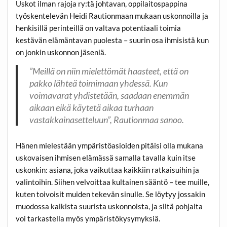
Uskot ilman rajoja ry:tä johtavan, oppilaitospappina
työskentelevän Heidi Rautionmaan mukaan uskonnoilla ja
henkisillä perinteillä on valtava potentiaali toimia
kestävän elämäntavan puolesta – suurin osa ihmisistä kun
on jonkin uskonnon jäseniä.
”Meillä on niin mielettömät haasteet, että on
pakko lähteä toimimaan yhdessä. Kun
voimavarat yhdistetään, saadaan enemmän
aikaan eikä käytetä aikaa turhaan
vastakkainasetteluun”, Rautionmaa sanoo.
Hänen mielestään ympäristöasioiden pitäisi olla mukana
uskovaisen ihmisen elämässä samalla tavalla kuin itse
uskonkin: asiana, joka vaikuttaa kaikkiin ratkaisuihin ja
valintoihin. Siihen velvoittaa kultainen sääntö – tee muille,
kuten toivoisit muiden tekevän sinulle. Se löytyy jossakin
muodossa kaikista suurista uskonnoista, ja siltä pohjalta
voi tarkastella myös ympäristökysymyksiä.