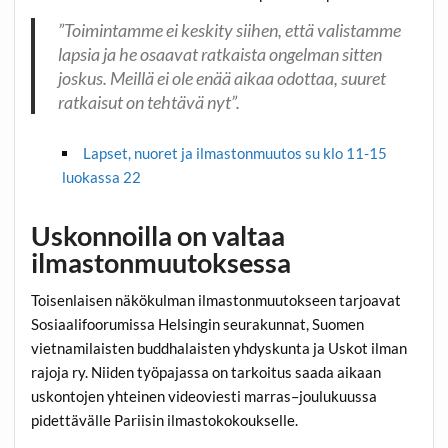
”Toimintamme ei keskity siihen, että valistamme
lapsia ja he osaavat ratkaista ongelman sitten
joskus. Meillä ei ole enää aikaa odottaa, suuret
ratkaisut on tehtävä nyt”.
Lapset, nuoret ja ilmastonmuutos su klo 11-15
luokassa 22
Uskonnoilla on valtaa
ilmastonmuutoksessa
Toisenlaisen näkökulman ilmastonmuutokseen tarjoavat
Sosiaalifoorumissa Helsingin seurakunnat, Suomen
vietnamilaisten buddhalaisten yhdyskunta ja Uskot ilman
rajoja ry. Niiden työpajassa on tarkoitus saada aikaan
uskontojen yhteinen videoviesti marras–joulukuussa
pidettävälle Pariisin ilmastokokoukselle.