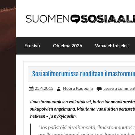
Skip
to
content
Maailmanparannuspäivä
Maailmanparannuspäivät Lapinlahden Lähte
Etusivu
Ohjelma 2026
Vapaaehtoiseksi
Sosiaalifoorumissa ruoditaan ilmastonmuu
23.4.2015
Noora Kauppila
Leave a commen
Ilmastonmuutoksen vaikutukset, kuten luonnonkatastrof
sukupolvien ongelmana. Muutama vuosi sitten peruste
hetkeen – ja nykylapsiin.
”Jos päästöjä ei vähennetä, ilmastonmuutos tu
omille lapsillemme”, painottaa Ilmastovanh