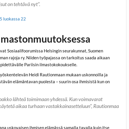
isut on tehtävä nyt”.
15 luokassa 22
 ilmastonmuutoksessa
vat Sosiaalifoorumissa Helsingin seurakunnat, Suomen
man rajoja ry. Niiden työpajassa on tarkoitus saada aikaan
pidettävälle Pariisin ilmastokokoukselle.
a työskentelevän Heidi Rautionmaan mukaan uskonnoilla ja
kestävän elämäntavan puolesta – suurin osa ihmisistä kun on
on pakko lähteä toimimaan yhdessä. Kun voimavarat
äytetä aikaa turhaan vastakkainasetteluun”, Rautionmaa
ana uskovaisen ihmisen elämässä samalla tavalla kuin itse