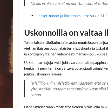
Meillä ei ole enää aikaa odottaa, suuret ratka
Lapset, nuoret ja ilmastonmuutos su klo 11-
Uskonnoilla on valtaa
Toisenlaisen näkökulman ilmastonmuutokseen tarjoa
vietnamilaisten buddhalaisten yhdyskunta ja Uskot il
uskontojen yhteinen videoviesti marras–joulukuussa 
Uskot ilman rajoja ry:tä johtavan, oppilaitospappin
henkisillä perinteillä on valtava potentiaali toimia 
jonkin uskonnon jäseniä.
”Meillä on niin mielettömät haasteet, että 
yhdistetään, saadaan enemmän aikaan eikä k
sanoo.
Hänen mielestään ympäristöasioiden pitäisi olla muk