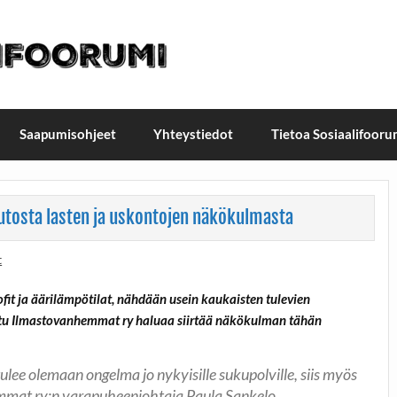
t / Suomen Sosiaalifoorum
ellä, Helsingissä 26.–27.9.2026
Saapumisohjeet
Yhteystiedot
Tietoa Sosiaalifooru
tosta lasten ja uskontojen näkökulmasta
t
it ja äärilämpötilat, nähdään usein kaukaisten tulevien
ttu Ilmastovanhemmat ry haluaa siirtää näkökulman tähän
lee olemaan ongelma jo nykyisille sukupolville, siis myös
emmat ry:n varapuheenjohtaja Paula Sankelo.