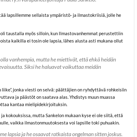
ää lapsillemme sellaista ympäristö- ja ilmastokriisiä, jolle he
oli taustalla myös silloin, kun Ilmastovanhemmat perustettiin
sta kaikilla ei tosin ole lapsia, lähes alusta asti mukana ollut
s olla vanhempia, mutta he miettivät, että ehkä heidän
levaisuutta. Siksi he haluavat vaikuttaa meidän
ke”, jonka viesti on selvä: päättäjien on ryhdyttävä rohkeisiin
luovuttava ja päästöt on saatava alas. Yhdistys muun muassa
ottaa kantaa mielipidekirjoituksin.
a kokouksissa, mutta Sankelon mukaan kyse ei ole siitä, että
ulle, vaikka ilmastonmuutoksesta voi lapsille toki puhuakin.
me lapsia ja he osaavat ratkaista ongelman sitten joskus.