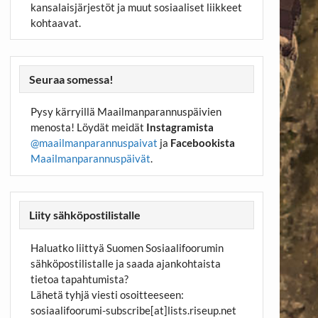
kansalaisjärjestöt ja muut sosiaaliset liikkeet
kohtaavat.
Seuraa somessa!
Pysy kärryillä Maailmanparannuspäivien
menosta! Löydät meidät
Instagramista
@maailmanparannuspaivat
ja
Facebookista
Maailmanparannuspäivät
.
Liity sähköpostilistalle
Haluatko liittyä Suomen Sosiaalifoorumin
sähköpostilistalle ja saada ajankohtaista
tietoa tapahtumista?
Lähetä tyhjä viesti osoitteeseen:
sosiaalifoorumi-subscribe[at]lists.riseup.net