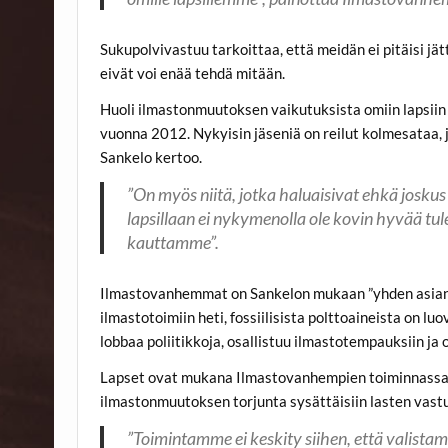
Sukupolvivastuu tarkoittaa, että meidän ei pitäisi jätt
eivät voi enää tehdä mitään.
Huoli ilmastonmuutoksen vaikutuksista omiin lapsiin 
vuonna 2012. Nykyisin jäseniä on reilut kolmesataa, joi
Sankelo kertoo.
”On myös niitä, jotka haluaisivat ehkä josku
lapsillaan ei nykymenolla ole kovin hyvää tu
kauttamme”.
Ilmastovanhemmat on Sankelon mukaan ”yhden asian lii
ilmastotoimiin heti, fossiilisista polttoaineista on 
lobbaa poliitikkoja, osallistuu ilmastotempauksiin ja 
Lapset ovat mukana Ilmastovanhempien toiminnassa j
ilmastonmuutoksen torjunta sysättäisiin lasten vastu
”Toimintamme ei keskity siihen, että valistam