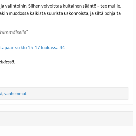
ja valintoihin. Siihen velvoittaa kultainen sääntö – tee muille,
akin muodossa kaikista suurista uskonnoista, ja siltä pohjalta
lähimmäiselle”
tapaan su klo 15-17 luokassa 44
ehdessä.
vi
,
vanhemmat