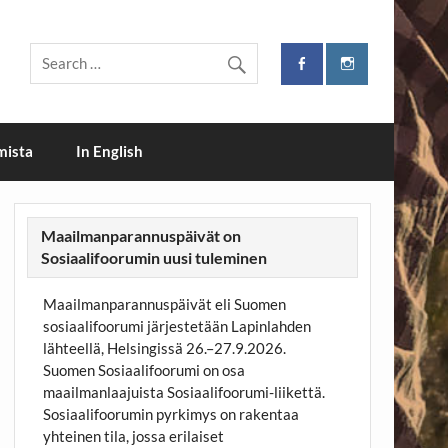
i
mista
In English
Maailmanparannuspäivät on
Sosiaalifoorumin uusi tuleminen
Maailmanparannuspäivät eli Suomen
sosiaalifoorumi järjestetään Lapinlahden
lähteellä, Helsingissä 26.–27.9.2026.
Suomen Sosiaalifoorumi on osa
maailmanlaajuista Sosiaalifoorumi-liikettä.
Sosiaalifoorumin pyrkimys on rakentaa
yhteinen tila, jossa erilaiset