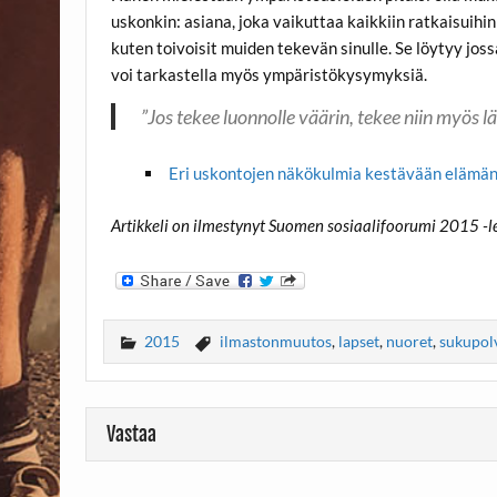
uskonkin: asiana, joka vaikuttaa kaikkiin ratkaisuihin 
kuten toivoisit muiden tekevän sinulle. Se löytyy joss
voi tarkastella myös ympäristökysymyksiä.
”Jos tekee luonnolle väärin, tekee niin myös 
Eri uskontojen näkökulmia kestävään elämän
Artikkeli on ilmestynyt Suomen sosiaalifoorumi 2015 -l
2015
ilmastonmuutos
,
lapset
,
nuoret
,
sukupol
Vastaa