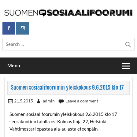
Skip
to
content
Maailmanparannuspäivät Lapinlahden Lähteellä, Helsingissä
Maailmanparannuspäivät / Suomen
26.–27.9.2026
Sosiaalifoorumi
Menu
Suomen sosiaalifoorumin yleiskokous 9.6.2015 klo 17
21.5.2015
admin
Leave a comment
Suomen sosiaalifoorumin yleiskokous 9.6.2015 klo 17
seurakuntien talolla os. Kolmas linja 22, Helsinki.
Vahtimestari opastaa ala-aulasta eteenpäin.