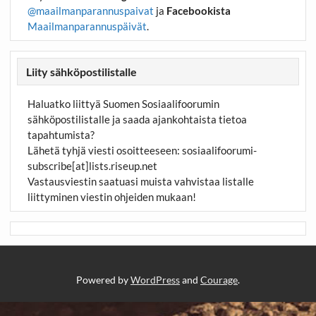
@maailmanparannuspaivat
ja
Facebookista
Maailmanparannuspäivät
.
Liity sähköpostilistalle
Haluatko liittyä Suomen Sosiaalifoorumin
sähköpostilistalle ja saada ajankohtaista tietoa
tapahtumista?
Lähetä tyhjä viesti osoitteeseen:
sosiaalifoorumi-
subscribe[at]lists.riseup.net
Vastausviestin saatuasi muista vahvistaa listalle
liittyminen viestin ohjeiden mukaan!
Powered by
WordPress
and
Courage
.