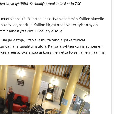
n kaivosyhtiöitä. Sosiaalifoorumi kokosi noin 700
 -muotoisena, tällä kertaa keskittyen enemmän Kallion alueelle.
ahvilat, baarit ja Kallion kirjasto sopivat erityisen hyvin
min lähestyttäviksi uudelle yleisölle.
a järjestöjä, liittoja ja muita tahoja, jotka tekivät
 tarjoamalla tapahtumatiloja. Kansalaisyhteiskunnan yhteinen
ärkeä areena, joka antaa uskon siihen, että toisenlainen maailma