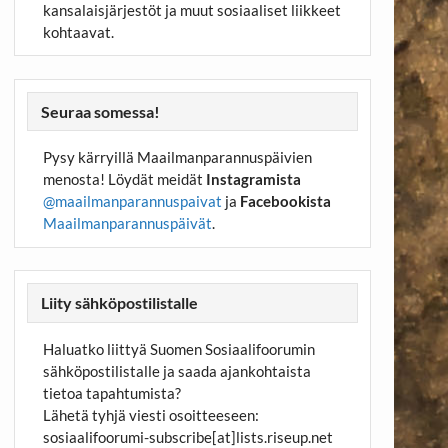
kansalaisjärjestöt ja muut sosiaaliset liikkeet
kohtaavat.
Seuraa somessa!
Pysy kärryillä Maailmanparannuspäivien
menosta! Löydät meidät
Instagramista
@maailmanparannuspaivat
ja
Facebookista
Maailmanparannuspäivät
.
Liity sähköpostilistalle
Haluatko liittyä Suomen Sosiaalifoorumin
sähköpostilistalle ja saada ajankohtaista
tietoa tapahtumista?
Lähetä tyhjä viesti osoitteeseen:
sosiaalifoorumi-subscribe[at]lists.riseup.net