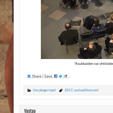
”Asukkaiden vai yhtiöiden 
Uncategorized
2017
,
sosiaalifoorumi
Vastaa