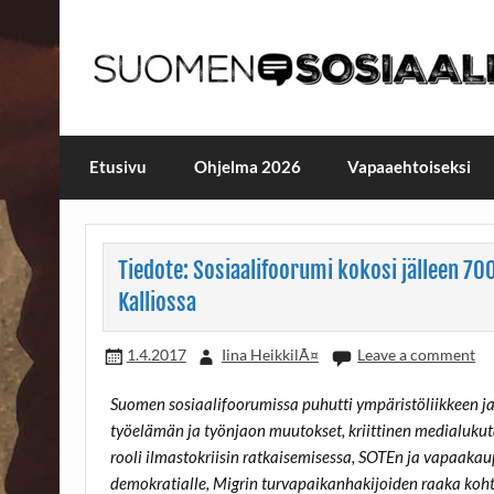
Skip
to
content
Maailmanparannuspäivä
Maailmanparannuspäivät Lapinlahden Lähte
Etusivu
Ohjelma 2026
Vapaaehtoiseksi
Tiedote: Sosiaalifoorumi kokosi jälleen 70
Kalliossa
1.4.2017
Iina HeikkilÃ¤
Leave a comment
Suomen sosiaalifoorumissa puhutti ympäristöliikkeen ja
työelämän ja työnjaon muutokset, kriittinen medialuku
rooli ilmastokriisin ratkaisemisessa, SOTEn ja vapaak
demokratialle, Migrin turvapaikanhakijoiden raaka kohte