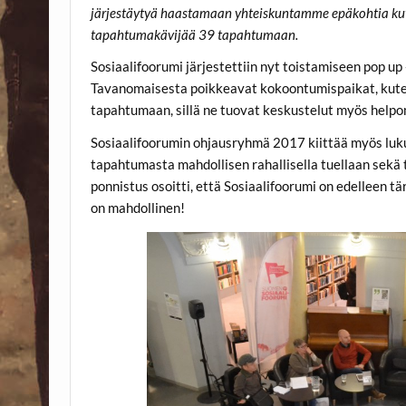
järjestäytyä haastamaan yhteiskuntamme epäkohtia kute
tapahtumakävijää 39 tapahtumaan.
Sosiaalifoorumi järjestettiin nyt toistamiseen pop up
Tavanomaisesta poikkeavat kokoontumispaikat, kuten k
tapahtumaan, sillä ne tuovat keskustelut myös helpom
Sosiaalifoorumin ohjausryhmä 2017 kiittää myös lukuisi
tapahtumasta mahdollisen rahallisella tuellaan sekä
ponnistus osoitti, että Sosiaalifoorumi on edelleen t
on mahdollinen!