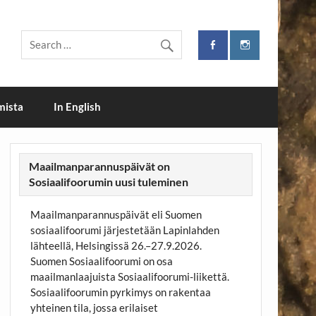
i
mista
In English
Maailmanparannuspäivät on
Sosiaalifoorumin uusi tuleminen
Maailmanparannuspäivät eli Suomen
sosiaalifoorumi järjestetään Lapinlahden
lähteellä, Helsingissä 26.–27.9.2026.
Suomen Sosiaalifoorumi on osa
maailmanlaajuista Sosiaalifoorumi-liikettä.
Sosiaalifoorumin pyrkimys on rakentaa
yhteinen tila, jossa erilaiset