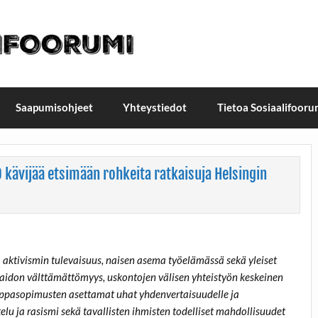
t / Suomen Sosiaalifoorum
ellä, Helsingissä 26.–27.9.2026
Saapumisohjeet
Yhteystiedot
Tietoa Sosiaalifooru
0 kävijää etsimään rohkeita ratkaisuja Helsingin
 aktivismin tulevaisuus, naisen asema työelämässä sekä yleiset
taidon välttämättömyys, uskontojen välisen yhteistyön keskeinen
auppasopimusten asettamat uhat yhdenvertaisuudelle ja
lu ja rasismi sekä tavallisten ihmisten todelliset mahdollisuudet