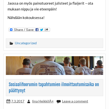
Jaossa on myös painotuoreet julisteet ja flaijerit – ota
mukaan nippu ja vie eteenpäin!
Nähdään kokouksessa!
Uncategorized
Sosiaalifoorumin tapahtumien ilmoittautumisaika on
päättynyt
7.3.2017
Iina HeikkilÃ¤
Leave a comment