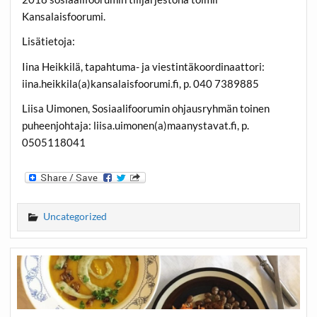
Kansalaisfoorumi.
Lisätietoja:
Iina Heikkilä, tapahtuma- ja viestintäkoordinaattori:
iina.heikkila(a)kansalaisfoorumi.fi, p. 040 7389885
Liisa Uimonen, Sosiaalifoorumin ohjausryhmän toinen
puheenjohtaja: liisa.uimonen(a)maanystavat.fi, p.
0505118041
Uncategorized