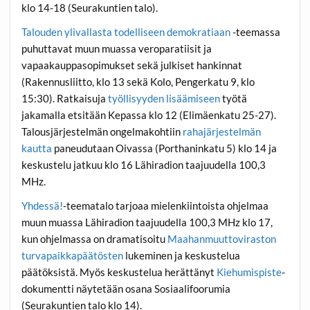
klo 14-18 (Seurakuntien talo).
Talouden ylivallasta todelliseen demokratiaan
-teemassa
puhuttavat muun muassa veroparatiisit ja
vapaakauppasopimukset sekä julkiset hankinnat
(Rakennusliitto, klo 13 sekä Kolo, Pengerkatu 9, klo
15:30). Ratkaisuja
työllisyyden lisäämiseen
työtä
jakamalla etsitään Kepassa klo 12 (Elimäenkatu 25-27).
Talousjärjestelmän ongelmakohtiin
rahajärjestelmän
kautta
paneudutaan Oivassa (Porthaninkatu 5) klo 14 ja
keskustelu jatkuu klo 16 Lähiradion taajuudella 100,3
MHz.
Yhdessä!
-teematalo tarjoaa mielenkiintoista ohjelmaa
muun muassa Lähiradion taajuudella 100,3 MHz klo 17,
kun ohjelmassa on dramatisoitu
Maahanmuuttoviraston
turvapaikkapäätösten
lukeminen ja keskustelua
päätöksistä. Myös keskustelua herättänyt
Kiehumispiste
-
dokumentti näytetään osana Sosiaalifoorumia
(Seurakuntien talo klo 14).