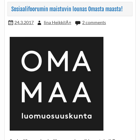
Sosiaalifoorumin maistuvin lounas Omasta maasta!
24.3.2017
Iina HeikkilÃ¤
2 comments