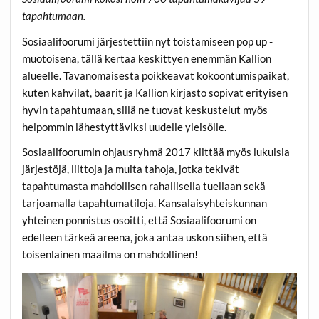
tapahtumaan.
Sosiaalifoorumi järjestettiin nyt toistamiseen pop up -
muotoisena, tällä kertaa keskittyen enemmän Kallion
alueelle. Tavanomaisesta poikkeavat kokoontumispaikat,
kuten kahvilat, baarit ja Kallion kirjasto sopivat erityisen
hyvin tapahtumaan, sillä ne tuovat keskustelut myös
helpommin lähestyttäviksi uudelle yleisölle.
Sosiaalifoorumin ohjausryhmä 2017 kiittää myös lukuisia
järjestöjä, liittoja ja muita tahoja, jotka tekivät
tapahtumasta mahdollisen rahallisella tuellaan sekä
tarjoamalla tapahtumatiloja. Kansalaisyhteiskunnan
yhteinen ponnistus osoitti, että Sosiaalifoorumi on
edelleen tärkeä areena, joka antaa uskon siihen, että
toisenlainen maailma on mahdollinen!