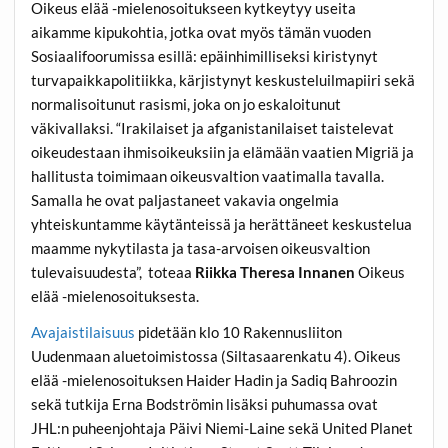
Oikeus elää -mielenosoitukseen kytkeytyy useita
aikamme kipukohtia, jotka ovat myös tämän vuoden
Sosiaalifoorumissa esillä: epäinhimilliseksi kiristynyt
turvapaikkapolitiikka, kärjistynyt keskusteluilmapiiri sekä
normalisoitunut rasismi, joka on jo eskaloitunut
väkivallaksi. “Irakilaiset ja afganistanilaiset taistelevat
oikeudestaan ihmisoikeuksiin ja elämään vaatien Migriä ja
hallitusta toimimaan oikeusvaltion vaatimalla tavalla.
Samalla he ovat paljastaneet vakavia ongelmia
yhteiskuntamme käytänteissä ja herättäneet keskustelua
maamme nykytilasta ja tasa-arvoisen oikeusvaltion
tulevaisuudesta”, toteaa
Riikka Theresa Innanen
Oikeus
elää -mielenosoituksesta.
Avajaistilaisuus
pidetään klo 10 Rakennusliiton
Uudenmaan aluetoimistossa (Siltasaarenkatu 4). Oikeus
elää -mielenosoituksen
Haider Hadi
n ja
Sadiq Bahrooz
in
sekä tutkija
Erna Bodström
in lisäksi puhumassa ovat
JHL:n puheenjohtaja
Päivi Niemi-Laine
sekä United Planet