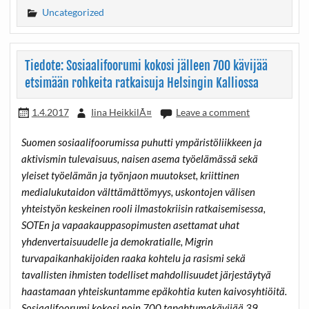
Uncategorized
Tiedote: Sosiaalifoorumi kokosi jälleen 700 kävijää
etsimään rohkeita ratkaisuja Helsingin Kalliossa
1.4.2017
Iina HeikkilÃ¤
Leave a comment
Suomen sosiaalifoorumissa puhutti ympäristöliikkeen ja
aktivismin tulevaisuus, naisen asema työelämässä sekä
yleiset työelämän ja työnjaon muutokset, kriittinen
medialukutaidon välttämättömyys, uskontojen välisen
yhteistyön keskeinen rooli ilmastokriisin ratkaisemisessa,
SOTEn ja vapaakauppasopimusten asettamat uhat
yhdenvertaisuudelle ja demokratialle, Migrin
turvapaikanhakijoiden raaka kohtelu ja rasismi sekä
tavallisten ihmisten todelliset mahdollisuudet järjestäytyä
haastamaan yhteiskuntamme epäkohtia kuten kaivosyhtiöitä.
Sosiaalifoorumi kokosi noin 700 tapahtumakävijää 39