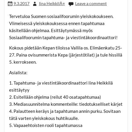
9.3.2017
Iina HeikkilÃ¤
Leave a comment
Tervetuloa Suomen sosiaalifoorumin yleiskokoukseen.
Viimeisessä yleiskokouksessa ennen tapahtumaa
käsitellään ohjelmaa. Esittäytymässä myös
Sosiaalifoorumin tapahtuma- ja viestintäkoordinaattori!
Kokous pidetään Kepan tiloissa Vallila os. Elimäenkatu 25-
27. Paina ovisummerista Kepa (järjestötilat) ja tule hissillä
5. kerrokseen.
Asialista:
1. Tapahtuma- ja viestintäkoordinaattori Iina Heikkilä
esittäytyy
2. Esitellään ohjelma (reilut 40 osatapahtumaa)
3. Mediasuunnitelma kommenteille: tiedotukselliset kärjet
4. Palautteen keräys ja tapahtuman annin purku. Sovitaan
tätä varten yleiskokous huhtikuulle.
5. Vapaaehtoisten rooli tapahtumassa