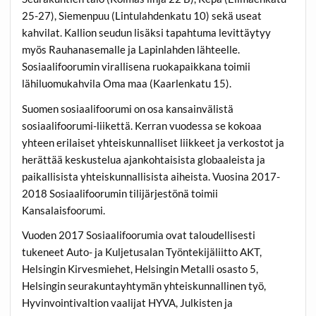
25-27), Siemenpuu (Lintulahdenkatu 10) sekä useat
kahvilat. Kallion seudun lisäksi tapahtuma levittäytyy
myös Rauhanasemalle ja Lapinlahden lähteelle.
Sosiaalifoorumin virallisena ruokapaikkana toimii
lähiluomukahvila Oma maa (Kaarlenkatu 15).
Suomen sosiaalifoorumi on osa kansainvälistä
sosiaalifoorumi-liikettä. Kerran vuodessa se kokoaa
yhteen erilaiset yhteiskunnalliset liikkeet ja verkostot ja
herättää keskustelua ajankohtaisista globaaleista ja
paikallisista yhteiskunnallisista aiheista. Vuosina 2017-
2018 Sosiaalifoorumin tilijärjestönä toimii
Kansalaisfoorumi.
Vuoden 2017 Sosiaalifoorumia ovat taloudellisesti
tukeneet Auto- ja Kuljetusalan Työntekijäliitto AKT,
Helsingin Kirvesmiehet, Helsingin Metalli osasto 5,
Helsingin seurakuntayhtymän yhteiskunnallinen työ,
Hyvinvointivaltion vaalijat HYVA, Julkisten ja