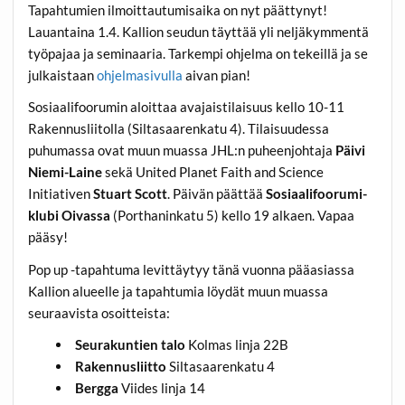
Tapahtumien ilmoittautumisaika on nyt päättynyt!
Lauantaina 1.4. Kallion seudun täyttää yli neljäkymmentä
työpajaa ja seminaaria. Tarkempi ohjelma on tekeillä ja se
julkaistaan
ohjelmasivulla
aivan pian!
Sosiaalifoorumin aloittaa avajaistilaisuus kello 10-11
Rakennusliitolla (Siltasaarenkatu 4). Tilaisuudessa
puhumassa ovat muun muassa JHL:n puheenjohtaja
Päivi
Niemi-Laine
sekä United Planet Faith and Science
Initiativen
Stuart Scott
. Päivän päättää
Sosiaalifoorumi-
klubi Oivassa
(Porthaninkatu 5) kello 19 alkaen. Vapaa
pääsy!
Pop up -tapahtuma levittäytyy tänä vuonna pääasiassa
Kallion alueelle ja tapahtumia löydät muun muassa
seuraavista osoitteista:
Seurakuntien talo
Kolmas linja 22B
Rakennusliitto
Siltasaarenkatu 4
Bergga
Viides linja 14