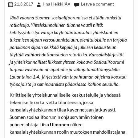
21.3.2017
Iina HeikkilÃ¤
Leave a comment
Tänä vuonna Suomen sosiaalifoorumissa etsitään rohkeita
ratkaisuja. Yhteiskunnallinen tilanne vaatii niitä:
kehitysyhteistyövaroja käytetään kansalaisyhteiskuntien
tukemisen sijaan verosuunnitteluun, pienituloisille on tarjolla
porkkanan sijaan pelkkää keppiä ja julkisen keskustelun
täyttää vaihtoehdottomuuden retoriikka. Kansalaisjärjestöt
ja yhteiskunnalliset liikkeet yhteen kokoava Sosiaalifoorumi
tarjoaa vastavoiman apatialle ja välinpitämättömyydelle.
Lauantaina 1.4. järjestettävän tapahtuman ohjelma koostuu
työpajoista ja seminaareista pääasiassa Kallion seudulla.
Kriittiselle yhteiskunnalliselle keskustelulle ja yhdessä
tekemiselle on tarvetta tilanteessa, jossa
kansalaisyhteiskunnan tilaa kavennetaan jatkuvasti.
Suomen sosiaalifoorumin ohjausryhmän toinen
puheenjohtaja
Liisa Uimonen
näkee
kansalaisyhteiskunnan roolin muutoksen mahdollistajana: