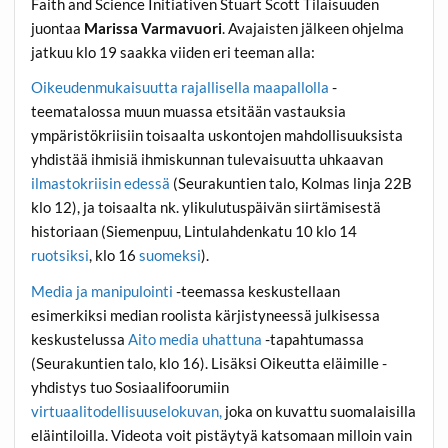
Faith and Science Initiativen
Stuart Scott
Tilaisuuden
juontaa
Marissa Varmavuori
. Avajaisten jälkeen ohjelma
jatkuu klo 19 saakka viiden eri teeman alla:
Oikeudenmukaisuutta rajallisella maapallolla
-
teematalossa muun muassa etsitään vastauksia
ympäristökriisiin toisaalta uskontojen mahdollisuuksista
yhdistää ihmisiä ihmiskunnan tulevaisuutta uhkaavan
ilmastokriisin edessä
(Seurakuntien talo, Kolmas linja 22B
klo 12), ja toisaalta nk. ylikulutuspäivän siirtämisestä
historiaan (Siemenpuu, Lintulahdenkatu 10 klo 14
ruotsiksi
, klo 16
suomeksi
).
Media ja manipulointi
-teemassa keskustellaan
esimerkiksi median roolista kärjistyneessä julkisessa
keskustelussa
Aito media uhattuna
-tapahtumassa
(Seurakuntien talo, klo 16). Lisäksi Oikeutta eläimille -
yhdistys tuo Sosiaalifoorumiin
virtuaalitodellisuuselokuvan,
joka on kuvattu suomalaisilla
eläintiloilla. Videota voit pistäytyä katsomaan milloin vain