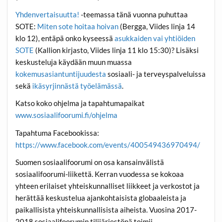
Yhdenvertaisuutta!
-teemassa tänä vuonna puhuttaa
SOTE:
Miten sote hoitaa hoivan
(Bergga, Viides linja 14
klo 12), entäpä onko kyseessä
asukkaiden vai yhtiöiden
SOTE
(Kallion kirjasto, Viides linja 11 klo 15:30)? Lisäksi
keskusteluja käydään muun muassa
kokemusasiantuntijuudesta
sosiaali- ja terveyspalveluissa
sekä
ikäsyrjinnästä työelämässä
.
Katso koko ohjelma ja tapahtumapaikat
www.sosiaalifoorumi.fi/ohjelma
Tapahtuma Facebookissa:
https://www.facebook.com/events/400549436970494/
Suomen sosiaalifoorumi on osa kansainvälistä
sosiaalifoorumi-liikettä. Kerran vuodessa se kokoaa
yhteen erilaiset yhteiskunnalliset liikkeet ja verkostot ja
herättää keskustelua ajankohtaisista globaaleista ja
paikallisista yhteiskunnallisista aiheista. Vuosina 2017-
2018 sosiaalifoorumin tilijärjestönä toimii