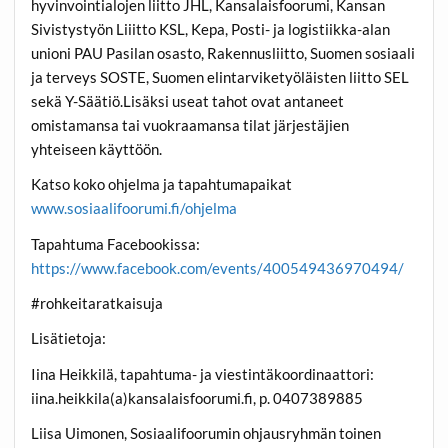
hyvinvointialojen liitto JHL, Kansalaisfoorumi, Kansan
Sivistystyön Liiitto KSL, Kepa, Posti- ja logistiikka-alan
unioni PAU Pasilan osasto, Rakennusliitto, Suomen sosiaali
ja terveys SOSTE, Suomen elintarviketyöläisten liitto SEL
sekä Y-Säätiö.Lisäksi useat tahot ovat antaneet
omistamansa tai vuokraamansa tilat järjestäjien
yhteiseen käyttöön.
Katso koko ohjelma ja tapahtumapaikat
www.sosiaalifoorumi.fi/ohjelma
Tapahtuma Facebookissa:
https://www.facebook.com/events/400549436970494/
#rohkeitaratkaisuja
Lisätietoja:
Iina Heikkilä, tapahtuma- ja viestintäkoordinaattori:
iina.heikkila(a)kansalaisfoorumi.fi, p. 0407389885
Liisa Uimonen, Sosiaalifoorumin ohjausryhmän toinen