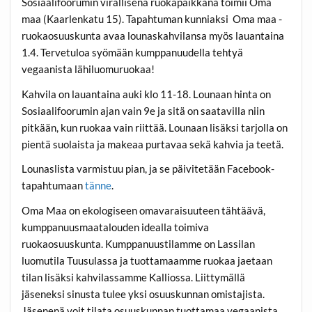
Sosiaalifoorumin virallisena ruokapaikkana toimii Oma
maa (Kaarlenkatu 15). Tapahtuman kunniaksi
Oma maa -
ruokaosuuskunta avaa lounaskahvilansa myös lauantaina
1.4. Tervetuloa syömään kumppanuudella tehtyä
vegaanista lähiluomuruokaa!
Kahvila on lauantaina auki klo 11-18. Lounaan hinta on
Sosiaalifoorumin ajan vain 9e ja sitä on saatavilla niin
pitkään, kun ruokaa vain riittää. Lounaan lisäksi tarjolla on
pientä suolaista ja makeaa purtavaa sekä kahvia ja teetä.
Lounaslista varmistuu pian, ja se päivitetään Facebook-
tapahtumaan
tänne
.
Oma Maa on ekologiseen omavaraisuuteen tähtäävä,
kumppanuusmaatalouden idealla toimiva
ruokaosuuskunta. Kumppanuustilamme on Lassilan
luomutila Tuusulassa ja tuottamaamme ruokaa jaetaan
tilan lisäksi kahvilassamme Kalliossa. Liittymällä
jäseneksi sinusta tulee yksi osuuskunnan omistajista.
Jäsenenä voit tilata osuuskunnan tuottamaa vegaanista