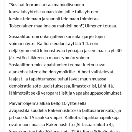
”Sosiaalifoorumi antaa mahdollisuuden
kansalaisyhteiskunnan toimijoille tulla yhteen
keskustelemaan ja suunnittelemaan toimintaa.
Toisenlainen maailma
on
mahdollinen!”, Uimonen toteaa.
Sosiaalifoorumi onkin jälleen kansalaisjärjestöjen
voimannäyte. Kallion seudun täyttää 1.4. noin
neljäkymmentä kiinnostavaa työpajaa ja seminaaria yli 80
järjestön, liikkeen ja muun ryhmän voimin.
Sosiaalifoorumin tapahtumien teemat kietoutuvat
ajankohtaisten aiheiden ympärille. Aiheet vaihtelevat
laajasti ja tapahtumassa puhuttavat muun muassa
demokratia sote-uudistuksessa, ilmastokriisi, Lähi-itä,
lähimetsät sekä veroparatiisit ja vapaakauppasopimukset.
Päivän ohjelma alkaa kello 10 yhteisellä
avajaistilaisuudella Rakennusliitossa (Siltasaarenkatu), ja
jatkuu klo 19 saakka ympäri Kalliota. Tapahtumapaikkoja
ovat muun muassa Rakennusliitto (Siltasaarenkatu 4),
Seurakuntien talo (Kolmas linja 22 B), Kepa (Elimäenkatu