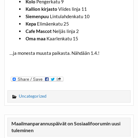
Kolo
Pengerkatu 9
Kallion kirjasto
Viides linja 11
Siemenpuu
Lintulahdenkatu 10
Kepa
Elimäenkatu 25
Cafe Mascot
Neljäs linja 2
Oma maa
Kaarlenkatu 15
…ja monesta muusta paikasta. Nähdään 1.4.!
Uncategorized
Maailmanparannuspäivät on Sosiaalifoorumin uusi
tuleminen