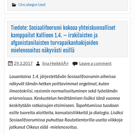
Uncategorized
Tiedote: Sosiaalifoorumi kokoaa yhteiskunnalliset
kamppailut Kallioon 1.4. – irakilaisten ja
afganistanilaisten turvapaikanhakijoiden
mielenosoitus näkyvästi esillä
29.3.2017
Iina HeikkilÃ¤
Leave a comment
Lauantaina 1.4. järjestettävän Sosiaalifoorumin aiheissa
näkyvät tämän hetken polttavimmat ongelmat, kuten
ilmastokriisi, rasismin normalisoituminen sekä työelämän
eriarvoisuus. Keskustelun herättämisen lisäksi tänä vuonna
keskitytään ratkaisujen etsimiseen. Tapahtumissa tuodaan
esille tuoreita aloitteita, kansalaisliikkeitä ja dialogia. Lisäksi
Sosiaalifoorumissa puhuttaa Rautatientorilla useita viikkoja
jatkunut Oikeus elää -mielenosoitus.