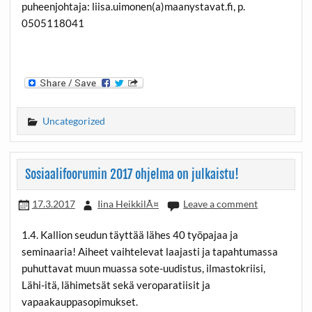
puheenjohtaja: liisa.uimonen(a)maanystavat.fi, p.
0505118041
Uncategorized
Sosiaalifoorumin 2017 ohjelma on julkaistu!
17.3.2017
Iina HeikkilÃ¤
Leave a comment
1.4. Kallion seudun täyttää lähes 40 työpajaa ja
seminaaria! Aiheet vaihtelevat laajasti ja tapahtumassa
puhuttavat muun muassa sote-uudistus, ilmastokriisi,
Lähi-itä, lähimetsät sekä veroparatiisit ja
vapaakauppasopimukset.