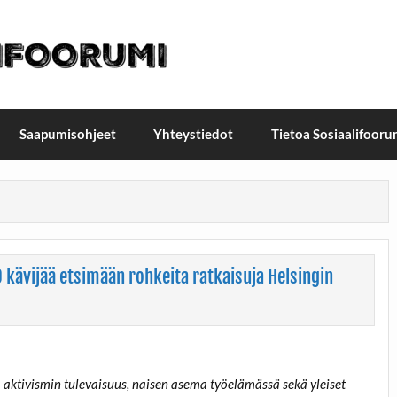
t / Suomen Sosiaalifoorum
ellä, Helsingissä 26.–27.9.2026
Saapumisohjeet
Yhteystiedot
Tietoa Sosiaalifooru
0 kävijää etsimään rohkeita ratkaisuja Helsingin
 aktivismin tulevaisuus, naisen asema työelämässä sekä yleiset