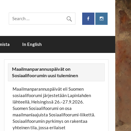
i
mista
In English
Maailmanparannuspäivät on
Sosiaalifoorumin uusi tuleminen
Maailmanparannuspäivät eli Suomen
sosiaalifoorumi järjestetään Lapinlahden
lähteellä, Helsingissä 26.–27.9.2026.
Suomen Sosiaalifoorumi on osa
maailmanlaajuista Sosiaalifoorumi-liikettä.
Sosiaalifoorumin pyrkimys on rakentaa
yhteinen tila, jossa erilaiset