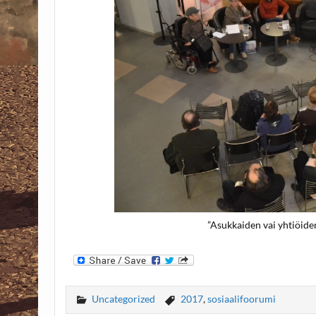
”Asukkaiden vai yhtiöiden 
Uncategorized
2017
,
sosiaalifoorumi