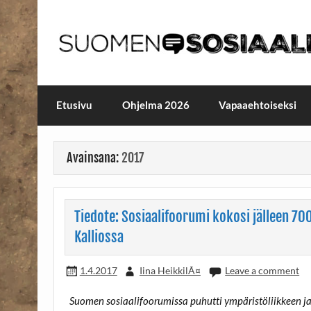
Skip
to
content
Maailmanparannuspäivä
Maailmanparannuspäivät Lapinlahden Lähte
Etusivu
Ohjelma 2026
Vapaaehtoiseksi
Avainsana:
2017
Tiedote: Sosiaalifoorumi kokosi jälleen 70
Kalliossa
1.4.2017
Iina HeikkilÃ¤
Leave a comment
Suomen sosiaalifoorumissa puhutti ympäristöliikkeen ja