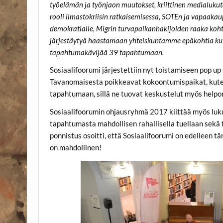
työelämän ja työnjaon muutokset, kriittinen medialuku
rooli ilmastokriisin ratkaisemisessa, SOTEn ja vapaak
demokratialle, Migrin turvapaikanhakijoiden raaka kohte
järjestäytyä haastamaan yhteiskuntamme epäkohtia kute
tapahtumakävijää 39 tapahtumaan.
Sosiaalifoorumi järjestettiin nyt toistamiseen pop up
Tavanomaisesta poikkeavat kokoontumispaikat, kuten k
tapahtumaan, sillä ne tuovat keskustelut myös helpom
Sosiaalifoorumin ohjausryhmä 2017 kiittää myös lukuisi
tapahtumasta mahdollisen rahallisella tuellaan sekä
ponnistus osoitti, että Sosiaalifoorumi on edelleen t
on mahdollinen!