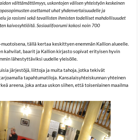
taidon välttämättömyys, uskontojen välisen yhteistyön keskeinen
auppasopimusten asettamat uhat yhdenvertaisuudelle ja
lu ja rasismi sekä tavallisten ihmisten todelliset mahdollisuudet
n kaivosyhtiöitä. Sosiaalifoorumi kokosi noin 700
 -muotoisena, tällä kertaa keskittyen enemmän Kallion alueelle.
ahvilat, baarit ja Kallion kirjasto sopivat erityisen hyvin
min lähestyttäviksi uudelle yleisölle.
a järjestöjä, liittoja ja muita tahoja, jotka tekivät
 tarjoamalla tapahtumatiloja. Kansalaisyhteiskunnan yhteinen
ärkeä areena, joka antaa uskon siihen, että toisenlainen maailma