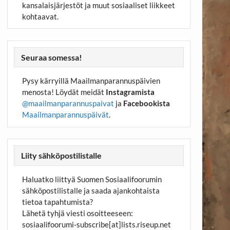
kansalaisjärjestöt ja muut sosiaaliset liikkeet
kohtaavat.
Seuraa somessa!
Pysy kärryillä Maailmanparannuspäivien
menosta! Löydät meidät
Instagramista
@maailmanparannuspaivat
ja
Facebookista
Maailmanparannuspäivät
.
Liity sähköpostilistalle
Haluatko liittyä Suomen Sosiaalifoorumin
sähköpostilistalle ja saada ajankohtaista
tietoa tapahtumista?
Lähetä tyhjä viesti osoitteeseen:
sosiaalifoorumi-subscribe[at]lists.riseup.net