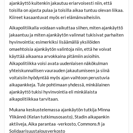
ajankäyttö kuitenkin jakautuu eriarvoisesti niin, että
toisilla on ajasta pulaa ja toisilla aikaa tuntuu olevan liikaa.
Kiireet kasaantuvat myös eri elämänvaiheisiin.
Aikapolitiikalla voidaan vaikuttaa siihen, miten ajankäyttö
jakaantuu ja miten ajankäytön valinnat tukisivat parhaiten
hyvinvointia; esimerkiksi lisäämällä yksilöiden
omaehtoisia ajankäytön valintoja niin, että he voivat
käyttää aikaansa arvokkaina pitämiin asioihin.
Aikapolitiikka voisi avata uudenlaisen näkökulman
yhteiskunnallisen vaurauden jakautumiseen ja siinä
voitaisiin hyödyntää myös ajan vaihtoon perustuvia
aikapankkeja. Tule pohtimaan yhdessä, minkälainen
ajankäyttö tukisi hyvinvointia eli minkälaista
aikapolitiikkaa tarvitaan.
Mukana keskustelemassa ajankäytön tutkija Minna
Ylikännö (Kelan tutkimusosasto), Stadin aikapankin
aktiiveja, Aika parantaa -verkosto, Commons.fi ja
Solidaarisuustalousverkosto