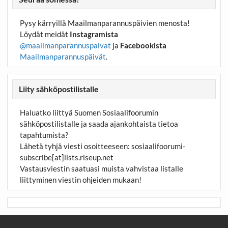
Pysy kärryillä Maailmanparannuspäivien menosta!
Löydät meidät
Instagramista
@maailmanparannuspaivat
ja
Facebookista
Maailmanparannuspäivät
.
Liity sähköpostilistalle
Haluatko liittyä Suomen Sosiaalifoorumin
sähköpostilistalle ja saada ajankohtaista tietoa
tapahtumista?
Lähetä tyhjä viesti osoitteeseen:
sosiaalifoorumi-
subscribe[at]lists.riseup.net
Vastausviestin saatuasi muista vahvistaa listalle
liittyminen viestin ohjeiden mukaan!