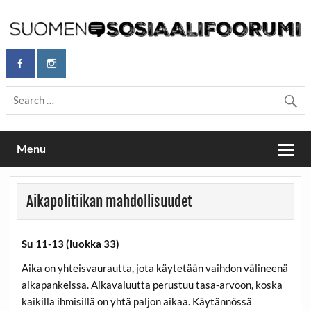
Skip
to
content
Maailmanparannuspäivät Lapinlahden Lähteellä, Helsingissä
Maailmanparannuspäivät / Suomen
26.–27.9.2026
Sosiaalifoorumi
Menu
Aikapolitiikan mahdollisuudet
Su 11-13 (luokka 33)
Aika on yhteisvaurautta, jota käytetään vaihdon välineenä
aikapankeissa. Aikavaluutta perustuu tasa-arvoon, koska
kaikilla ihmisillä on yhtä paljon aikaa. Käytännössä