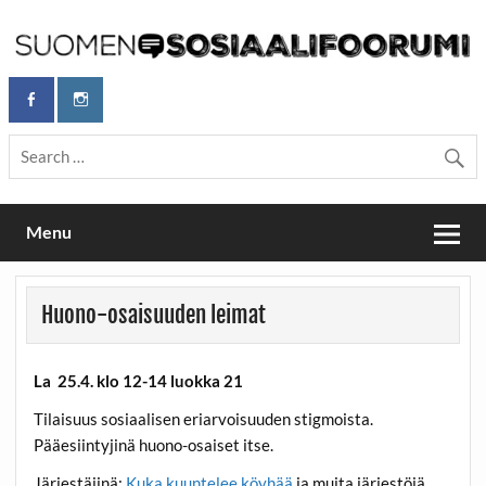
Skip
to
content
Maailmanparannuspäivät Lapinlahden Lähteellä, Helsingissä
Maailmanparannuspäivät / Suomen
26.–27.9.2026
Sosiaalifoorumi
Menu
Huono-osaisuuden leimat
La 25.4. klo 12-14 luokka 21
Tilaisuus sosiaalisen eriarvoisuuden stigmoista.
Pääesiintyjinä huono-osaiset itse.
Järjestäjinä:
Kuka kuuntelee köyhää
ja muita järjestöjä