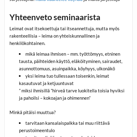
Yhteenveto seminaarista
Leimat ovat itsekoettuja tai itseannettuja, mutta myös
rakenteellisia – leima on yhteiskunnallinen ja
henkilökohtainen.
mikä leimaa ihmisen – mm. työttömyys, etninen
tausta, päihteiden käyttö, eläköityminen, sairaudet,
asunnottomuus, asuinpaikka, köyhyys, ulkonäkö
yksi leima tuo tullessaan toisenkin, leimat
kasautuvat ja ketjuuntuvat
” miksi ihmisillä ”hirveä tarve luokitella toisia hyviksi
ja pahoilsi – kokoajan ja ohimennen”
Minkä pitäisi muuttua?
tarvitaan kansalaispalkka tai muu riittävä
perustoimeentulo