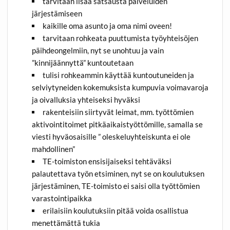
tarvitaan lisää satsausta palveluiden
järjestämiseen
kaikille oma asunto ja oma nimi oveen!
tarvitaan rohkeata puuttumista työyhteisöjen
päihdeongelmiin, nyt se unohtuu ja vain
”kinnijäännyttä” kuntoutetaan
tulisi rohkeammin käyttää kuntoutuneiden ja
selviytyneiden kokemuksista kumpuvia voimavaroja
ja oivalluksia yhteiseksi hyväksi
rakenteisiin siirtyvät leimat, mm. työttömien
aktivointitoimet pitkäaikaistyöttömille, samalla se
viesti hyväosaisille ” oleskeluyhteiskunta ei ole
mahdollinen”
TE-toimiston ensisijaiseksi tehtäväksi
palautettava työn etsiminen, nyt se on koulutuksen
järjestäminen, TE-toimisto ei saisi olla työttömien
varastointipaikka
erilaisiin koulutuksiin pitää voida osallistua
menettämättä tukia