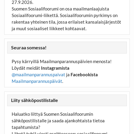
27.9.2026.
Suomen Sosiaalifoorumi on osa maailmanlaajuista
Sosiaalifoorumi-liikettä. Sosiaalifoorumin pyrkimys on
rakentaa yhteinen tila, jossa erilaiset kansalaisjärjestöt
ja muut sosiaaliset liikkeet kohtaavat.
Seuraa somessa!
Pysy kärryillä Maailmanparannuspäivien menosta!
Löydät meidät
Instagramista
@maailmanparannuspaivat
ja
Facebookista
Maailmanparannuspäivät
.
Liity sähköpostilistalle
Haluatko liittyä Suomen Sosiaalifoorumin
sähköpostilistalle ja saada ajankohtaista tietoa
tapahtumista?
Lähetä tyhjä viesti osoitteeseen:
sosiaalifoorumi-