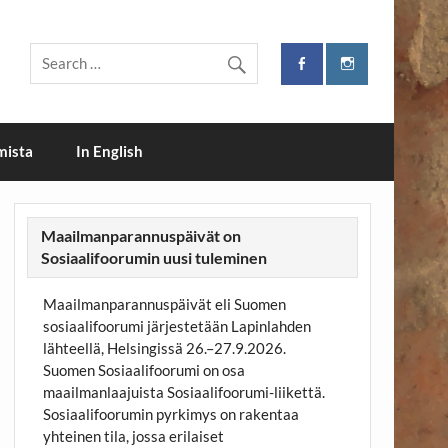
i
mista
In English
Maailmanparannuspäivät on
Sosiaalifoorumin uusi tuleminen
Maailmanparannuspäivät eli Suomen
sosiaalifoorumi järjestetään Lapinlahden
lähteellä, Helsingissä 26.–27.9.2026.
Suomen Sosiaalifoorumi on osa
maailmanlaajuista Sosiaalifoorumi-liikettä.
Sosiaalifoorumin pyrkimys on rakentaa
yhteinen tila, jossa erilaiset