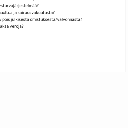
yysturvajärjestelmää?
nhuoltoa ja sairausvakuutusta?
tyy pois julkisesta omistuksesta/valvonnasta?
maksa veroja?