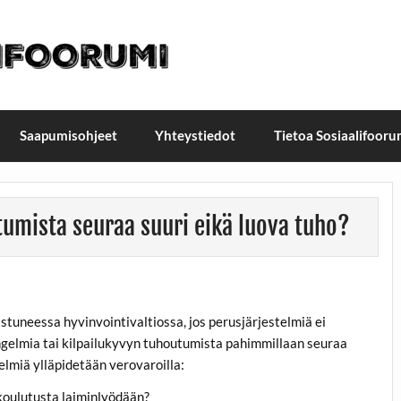
t / Suomen Sosiaalifoorum
ellä, Helsingissä 26.–27.9.2026
Saapumisohjeet
Yhteystiedot
Tietoa Sosiaalifooru
tumista seuraa suuri eikä luova tuho?
istuneessa hyvinvointivaltiossa, jos perusjärjestelmiä ei
 ongelmia tai kilpailukyvyn tuhoutumista pahimmillaan seuraa
telmiä ylläpidetään verovaroilla:
a koulutusta laiminlyödään?