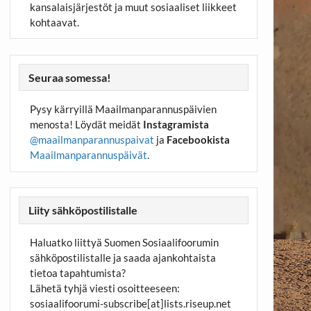
kansalaisjärjestöt ja muut sosiaaliset liikkeet
kohtaavat.
Seuraa somessa!
Pysy kärryillä Maailmanparannuspäivien
menosta! Löydät meidät
Instagramista
@maailmanparannuspaivat
ja
Facebookista
Maailmanparannuspäivät
.
Liity sähköpostilistalle
Haluatko liittyä Suomen Sosiaalifoorumin
sähköpostilistalle ja saada ajankohtaista
tietoa tapahtumista?
Lähetä tyhjä viesti osoitteeseen:
sosiaalifoorumi-subscribe[at]lists.riseup.net