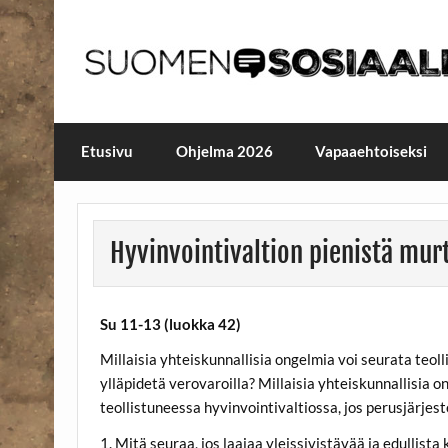
Skip
to
content
Maailmanparannuspäivä
Maailmanparannuspäivät Lapinlahden Lähte
Etusivu
Ohjelma 2026
Vapaaehtoiseksi
Hyvinvointivaltion pienistä mur
Su 11-13 (luokka 42)
Millaisia yhteiskunnallisia ongelmia voi seurata teoll
ylläpidetä verovaroilla? Millaisia yhteiskunnallisia
teollistuneessa hyvinvointivaltiossa, jos perusjärjes
1. Mitä seuraa, jos laajaa yleissivistävää ja edullist