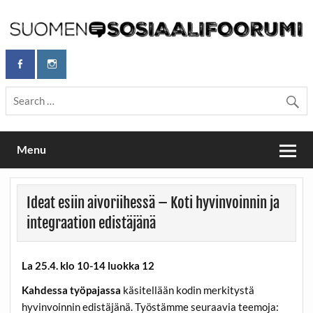
Skip
to
content
Maailmanparannuspäivät Lapinlahden Lähteellä, Helsingissä
Maailmanparannuspäivät / Suomen
26.–27.9.2026
Sosiaalifoorumi
Menu
Ideat esiin aivoriihessä – Koti hyvinvoinnin ja
integraation edistäjänä
La 25.4. klo 10-14 luokka 12
Kahdessa työpajassa
käsitellään kodin merkitystä
hyvinvoinnin edistäjänä. Työstämme seuraavia teemoja: