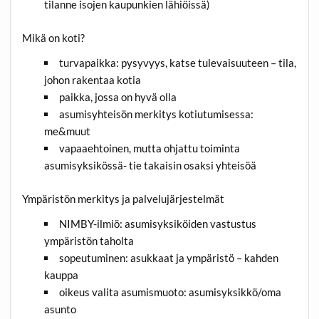
tilanne isojen kaupunkien lähiöissä)
Mikä on koti?
turvapaikka: pysyvyys, katse tulevaisuuteen – tila,
johon rakentaa kotia
paikka, jossa on hyvä olla
asumisyhteisön merkitys kotiutumisessa:
me&muut
vapaaehtoinen, mutta ohjattu toiminta
asumisyksikössä- tie takaisin osaksi yhteisöä
Ympäristön merkitys ja palvelujärjestelmät
NIMBY-ilmiö: asumisyksiköiden vastustus
ympäristön taholta
sopeutuminen: asukkaat ja ympäristö – kahden
kauppa
oikeus valita asumismuoto: asumisyksikkö/oma
asunto