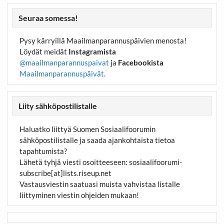
Seuraa somessa!
Pysy kärryillä Maailmanparannuspäivien menosta!
Löydät meidät
Instagramista
@maailmanparannuspaivat
ja
Facebookista
Maailmanparannuspäivät
.
Liity sähköpostilistalle
Haluatko liittyä Suomen Sosiaalifoorumin
sähköpostilistalle ja saada ajankohtaista tietoa
tapahtumista?
Lähetä tyhjä viesti osoitteeseen:
sosiaalifoorumi-
subscribe[at]lists.riseup.net
Vastausviestin saatuasi muista vahvistaa listalle
liittyminen viestin ohjeiden mukaan!