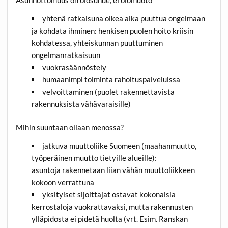
Asunnottomuus on olosuhde, ei olomuoto
yhtenä ratkaisuna oikea aika puuttua ongelmaan
ja kohdata ihminen: henkisen puolen hoito kriisin
kohdatessa, yhteiskunnan puuttuminen
ongelmanratkaisuun
vuokrasäännöstely
humaanimpi toiminta rahoituspalveluissa
velvoittaminen (puolet rakennettavista
rakennuksista vähävaraisille)
Mihin suuntaan ollaan menossa?
jatkuva muuttoliike Suomeen (maahanmuutto,
työperäinen muutto tietyille alueille):
asuntoja rakennetaan liian vähän muuttoliikkeen
kokoon verrattuna
yksityiset sijoittajat ostavat kokonaisia
kerrostaloja vuokrattavaksi, mutta rakennusten
ylläpidosta ei pidetä huolta (vrt. Esim. Ranskan