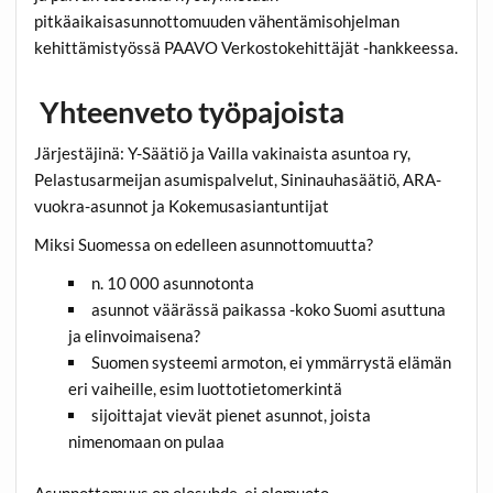
pitkäaikaisasunnottomuuden vähentämisohjelman
kehittämistyössä PAAVO Verkostokehittäjät -hankkeessa.
Yhteenveto työpajoista
Järjestäjinä: Y-Säätiö ja Vailla vakinaista asuntoa ry,
Pelastusarmeijan asumispalvelut, Sininauhasäätiö, ARA-
vuokra-asunnot ja Kokemusasiantuntijat
Miksi Suomessa on edelleen asunnottomuutta?
n. 10 000 asunnotonta
asunnot väärässä paikassa -koko Suomi asuttuna
ja elinvoimaisena?
Suomen systeemi armoton, ei ymmärrystä elämän
eri vaiheille, esim luottotietomerkintä
sijoittajat vievät pienet asunnot, joista
nimenomaan on pulaa