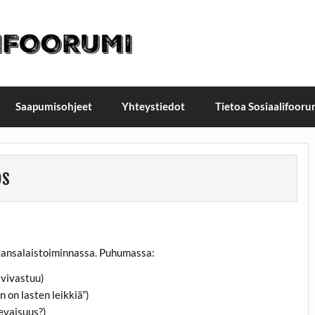
t / Suomen Sosiaalifoorum
ellä, Helsingissä 26.–27.9.2026
Saapumisohjeet
Yhteystiedot
Tietoa Sosiaalifooru
os
 kansalaistoiminnassa. Puhumassa:
vivastuu)
on lasten leikkiä”)
levaisuus?)