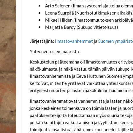
Arto Salonen (Ilman systeemiajattelua olemm
Leena Suurpää (Nuorisotutkimuksen aikakäsi
Mikael Hilden (Ilmastonmuutoksen arkipäivä
Marjatta Bardy (Sukupolvitietoisuus)
Järjestäjinä:
Ilmastovanhemmat
ja
Suomen ympärist
Yhteenveto seminaarista
Keskustelun pääteemana oli ilmastonmuutos erityises
näkökulmasta, ja mikä vastuu tämän päivän sukupoliv
Ilmastovanhemmista ja Eeva Huttunen Suomen ympäri
kertoivat, miten he yrittävät vaikuttaa yhteiskunta
erityisesti nuorten ja lasten näkökulman huomioimise
Ilmastovanhemmat ovat vanhemmista ja lasten näkö
jonka keskeinen toimenkuva on toimia lasten ja nuor
päätöksentekijöitä toteuttamaan myös suuria tekoja
pelkän kuluttajiin vaikuttamisen ja syyllistämisen sij
toimijuutta osallistua tähän, mm. kansanedustajille 