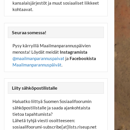
kansalaisjärjestöt ja muut sosiaaliset liikkeet
kohtaavat.
Seuraa somessa!
Pysy kärryillä Maailmanparannuspäivien
menosta! Löydät meidät
Instagramista
@maailmanparannuspaivat
ja
Facebookista
Maailmanparannuspäivät
.
Liity sähköpostilistalle
Haluatko liittyä Suomen Sosiaalifoorumin
sähköpostilistalle ja saada ajankohtaista
tietoa tapahtumista?
Lähetä tyhjä viesti osoitteeseen:
sosiaalifoorumi-subscribe[at]lists.riseup.net