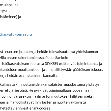
e ulapalla)
tys)
istäminen) ja
ökasvatuksen seura
ti nuorten ja lasten ja heidän tulevaisuutensa yhteiskunnan
illa on sen rakentamisessa. Paula Sankelo
stökasvatuksen seurasta (SYKSE) esittelivät toimintaansa ja
rakenteiden muuttamiseen ja siihen liittyvään päätöksen tekoon,
n ja heidän osallistamisen kannalta.
kulmasta kiinnostuneiden kansalaisten muodostama yhdistys,
ten etujärjestönä. He pyrkivät toiminnallaan lobbaamaan
 luonnonvarasektorilla ilmastonmuutoksen hillitsemiseksi
aan ja mahdollistavat mm. lasten ja nuorten aktiivista
lähetettävien viestien muodossa.