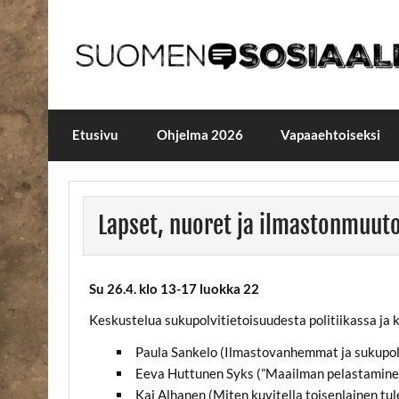
Skip
to
content
Maailmanparannuspäivä
Maailmanparannuspäivät Lapinlahden Lähte
Etusivu
Ohjelma 2026
Vapaaehtoiseksi
Lapset, nuoret ja ilmastonmuut
Su 26.4. klo 13-17 luokka 22
Keskustelua sukupolvitietoisuudesta politiikassa ja
Paula Sankelo (Ilmastovanhemmat ja sukupol
Eeva Huttunen Syks (”Maailman pelastaminen 
Kai Alhanen (Miten kuvitella toisenlainen tu