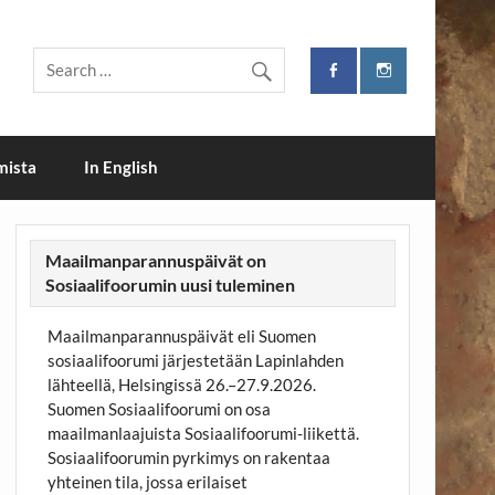
i
mista
In English
Maailmanparannuspäivät on
Sosiaalifoorumin uusi tuleminen
Maailmanparannuspäivät eli Suomen
sosiaalifoorumi järjestetään Lapinlahden
lähteellä, Helsingissä 26.–27.9.2026.
Suomen Sosiaalifoorumi on osa
maailmanlaajuista Sosiaalifoorumi-liikettä.
Sosiaalifoorumin pyrkimys on rakentaa
yhteinen tila, jossa erilaiset