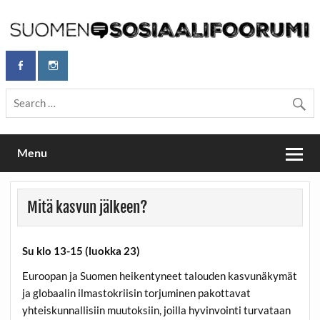
Skip
to
content
Maailmanparannuspäivät Lapinlahden Lähteellä, Helsingissä
Maailmanparannuspäivät / Suomen
26.–27.9.2026
sosiaalifoorumi
Menu
Mitä kasvun jälkeen?
Su klo 13-15 (luokka 23)
Euroopan ja Suomen heikentyneet talouden kasvunäkymät
ja globaalin ilmastokriisin torjuminen pakottavat
yhteiskunnallisiin muutoksiin, joilla hyvinvointi turvataan