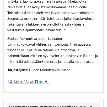
yrityksiä, luomuruokapiirejä ja aikapankkeja, jotka
raivaavat tilaa nykyistä kestävämmälle taloudelle.
Toistaiseksi ideat, aloitteet ja verkostot ovat toimineet
Suomessa melko erillään toisistaan, jolloin vastavoimaa
rakentavalla liikkeellä ei ole ollut tarjota yhteisiä
vastauksia ajankohtaisiin haasteisiin.
Sosiaalifoorumissa uuden talouden
toimijat kokoavat yhteen vaihtoehtoja. Tilaisuudessa
tuodaan esiin erilaisia ratkaisuvaihtoehtoja ja
hahmotellaan, mitä on hyvinvointi talouskasvun jälkeen ja
miten sitä edistetään Suomessa ja muualla maailmassa.
Järjestäjänä:
Uuden talouden verkostot
Maailmanparannuspäivät on Sosiaalifoorumin uusi