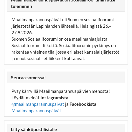
tuleminen
Maailmanparannuspäivät eli Suomen sosiaalifoorumi
järjestetään Lapinlahden lähteellä, Helsingissä 26.–
27.9.2026.
Suomen Sosiaalifoorumi on osa maailmanlaajuista
Sosiaalifoorumi-liikettä. Sosiaalifoorumin pyrkimys on
rakentaa yhteinen tila, jossa erilaiset kansalaisjärjestöt
ja muut sosiaaliset liikkeet kohtaavat.
Seuraa somessa!
Pysy kärryillä Maailmanparannuspäivien menosta!
Löydät meidät
Instagramista
@maailmanparannuspaivat
ja
Facebookista
Maailmanparannuspäivät
.
Liity sähköpostilistalle