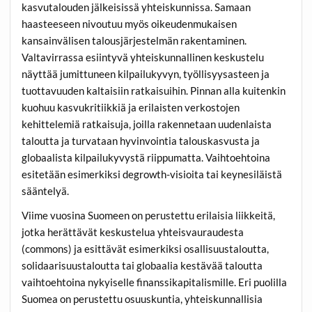
kasvutalouden jälkeisissä yhteiskunnissa. Samaan
haasteeseen nivoutuu myös oikeudenmukaisen
kansainvälisen talousjärjestelmän rakentaminen.
Valtavirrassa esiintyvä yhteiskunnallinen keskustelu
näyttää jumittuneen kilpailukyvyn, työllisyysasteen ja
tuottavuuden kaltaisiin ratkaisuihin. Pinnan alla kuitenkin
kuohuu kasvukritiikkiä ja erilaisten verkostojen
kehittelemiä ratkaisuja, joilla rakennetaan uudenlaista
taloutta ja turvataan hyvinvointia talouskasvusta ja
globaalista kilpailukyvystä riippumatta. Vaihtoehtoina
esitetään esimerkiksi degrowth-visioita tai keynesiläistä
sääntelyä.
Viime vuosina Suomeen on perustettu erilaisia liikkeitä,
jotka herättävät keskustelua yhteisvauraudesta
(commons) ja esittävät esimerkiksi osallisuustaloutta,
solidaarisuustaloutta tai globaalia kestävää taloutta
vaihtoehtoina nykyiselle finanssikapitalismille. Eri puolilla
Suomea on perustettu osuuskuntia, yhteiskunnallisia