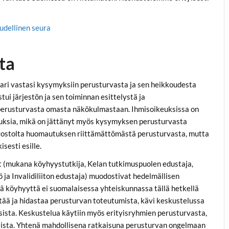
udellinen seura
ta
naari vastasi kysymyksiin perusturvasta ja sen heikkoudesta
tui järjestön ja sen toiminnan esittelystä ja
oi perusturvasta omasta näkökulmastaan. Ihmisoikeuksissa on
ikeuksia, mikä on jättänyt myös kysymyksen perusturvasta
vostolta huomautuksen riittämättömästä perusturvasta, mutta
isesti esille.
at (mukana köyhyystutkija, Kelan tutkimuspuolen edustaja,
ja Invalidiliiton edustaja) muodostivat hedelmällisen
ä köyhyyttä ei suomalaisessa yhteiskunnassa tällä hetkellä
stää ja hidastaa perusturvan toteutumista, kävi keskustelussa
sista. Keskustelua käytiin myös erityisryhmien perusturvasta,
ksista. Yhtenä mahdollisena ratkaisuna perusturvan ongelmaan