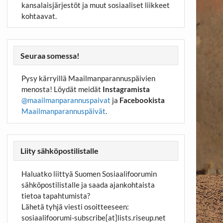
kansalaisjärjestöt ja muut sosiaaliset liikkeet
kohtaavat.
Seuraa somessa!
Pysy kärryillä Maailmanparannuspäivien
menosta! Löydät meidät
Instagramista
@maailmanparannuspaivat
ja
Facebookista
Maailmanparannuspäivät
.
Liity sähköpostilistalle
Haluatko liittyä Suomen Sosiaalifoorumin
sähköpostilistalle ja saada ajankohtaista
tietoa tapahtumista?
Lähetä tyhjä viesti osoitteeseen:
sosiaalifoorumi-subscribe[at]lists.riseup.net