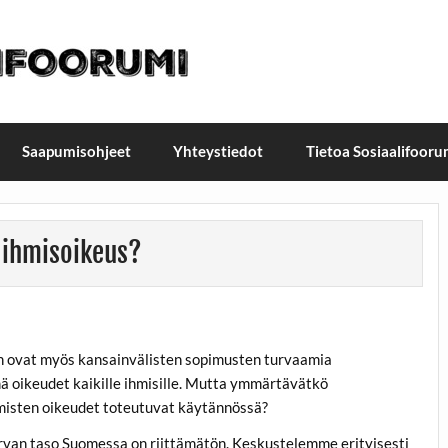
t / Suomen Sosiaalifoorum
ellä, Helsingissä 26.–27.9.2026
Saapumisohjeet
Yhteystiedot
Tietoa Sosiaalifooru
a ihmisoikeus?
een ovat myös kansainvälisten sopimusten turvaamia
ä oikeudet kaikille ihmisille. Mutta ymmärtävätkö
hmisten oikeudet toteutuvat käytännössä?
rvan taso Suomessa on riittämätön. Keskustelemme erityisesti