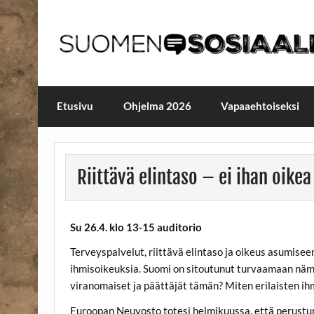
Skip
to
content
Maailmanparannuspäivä
Maailmanparannuspäivät Lapinlahden Lähte
Etusivu
Ohjelma 2026
Vapaaehtoiseksi
Riittävä elintaso – ei ihan oike
Su 26.4. klo 13-15 auditorio
Terveyspalvelut, riittävä elintaso ja oikeus asumis
ihmisoikeuksia. Suomi on sitoutunut turvaamaan näm
viranomaiset ja päättäjät tämän? Miten erilaisten i
Euroopan Neuvosto totesi helmikuussa, että perustu