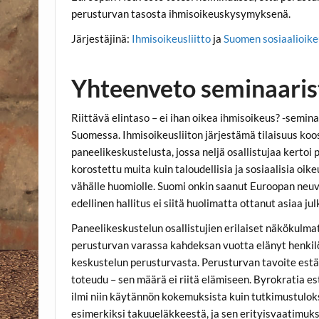
perusturvan tasosta ihmisoikeuskysymyksenä.
Järjestäjinä:
Ihmisoikeusliitto
ja
Suomen sosiaalioike
Yhteenveto seminaaris
Riittävä elintaso – ei ihan oikea ihmisoikeus? -semi
Suomessa. Ihmisoikeusliiton järjestämä tilaisuus koos
paneelikeskustelusta, jossa neljä osallistujaa kert
korostettu muita kuin taloudellisia ja sosiaalisia o
vähälle huomiolle. Suomi onkin saanut Euroopan neu
edellinen hallitus ei siitä huolimatta ottanut asiaa julk
Paneelikeskustelun osallistujien erilaiset näkökulm
perusturvan varassa kahdeksan vuotta elänyt henkilö 
keskustelun perusturvasta. Perusturvan tavoite estä
toteudu – sen määrä ei riitä elämiseen. Byrokratia e
ilmi niin käytännön kokemuksista kuin tutkimustulok
esimerkiksi takuueläkkeestä, ja sen erityisvaatimu