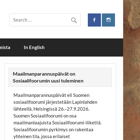
i
mista
In English
Maailmanparannuspäivät on
Sosiaalifoorumin uusi tuleminen
Maailmanparannuspäivät eli Suomen
sosiaalifoorumi järjestetään Lapinlahden
lähteellä, Helsingissä 26.–27.9.2026.
Suomen Sosiaalifoorumi on osa
maailmanlaajuista Sosiaalifoorumi-liikettä.
Sosiaalifoorumin pyrkimys on rakentaa
yhteinen tila, jossa erilaiset