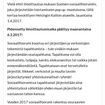
Vielä ehtii ilmoittautua mukaan Suomen sosiaalifoorumiin,
joka järjestetään toistamiseen pop up -muotoisena, tällä
kertaa keskittyen Helsingin Kallion alueelle, lauantaina
1.4.2017.
Pidennetty ilmoittautumisaika päättyy maanantaina
6.3.2017!
Sosiaalifoorumi koostuu eri järjestöjen ja verkostojen
tekemistä tapahtumista – tule sinäkin mukaan
järjestämään osatapahtuma. Tapahtuma voi olla
keskustelu, työpaja, luento, elokuvaesitys tai vaikka jotain
ennennäkemätöntä. Tapahtumaan ovat tervetulleita
järjestöt, liikkeet, verkostot ja muulla tavoin
järjestäytyneet yhteiskunnalliset ryhmät!
Sosiaalifoorumissa tapahtumat järjestetään aina
yhteistyössä vähintään yhden muun järjestön tai
vastaavan tahon kanssa.
Vuoden 2017 sosiaalifoorumi rakentuu seuraavien