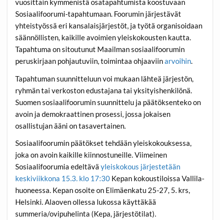
vuosittain kymmenistä osatapahtumista koostuvaan
Sosiaalifoorumi-tapahtumaan. Foorumin järjestävät
yhteistyössä eri kansalaisjärjestöt, ja työtä organisoidaan
säännöllisten, kaikille avoimien yleiskokousten kautta.
Tapahtuma on sitoutunut Maailman sosiaalifoorumin
peruskirjaan pohjautuviin, toimintaa ohjaaviin
arvoihin
.
Tapahtuman suunnitteluun voi mukaan lähteä järjestön,
ryhmän tai verkoston edustajana tai yksityishenkilönä.
Suomen sosiaalifoorumin suunnittelu ja päätöksenteko on
avoin ja demokraattinen prosessi, jossa jokaisen
osallistujan ääni on tasavertainen.
Sosiaalifoorumin päätökset tehdään yleiskokouksessa,
joka on avoin kaikille kiinnostuneille. Viimeinen
Sosiaalifoorumia edeltävä
yleiskokous järjestetään
keskiviikkona 15.3. klo 17:30
Kepan kokoustiloissa Vallila-
huoneessa. Kepan osoite on Elimäenkatu 25-27, 5. krs,
Helsinki. Alaoven ollessa lukossa käyttäkää
summeria/ovipuhelinta (Kepa, järjestötilat).