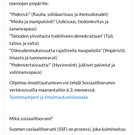
teemojen ympärille:
”Yhdessä!” (Rauha, solidaarisuus ja ihmisoikeudet)
“Media ja manipulointi” (Julkisuus, tiedonlevitys ja
sananvapaus)
”Talouden ylivallasta todelliseen demokratiaan” (Työ,
talous ja valta)
”Oikeudenmukaisuutta rajallisella maapallolla” (Ympäristö,
ilmasto ja luonnonvarat)
”Yhdenvertaisuutta!” (Hyvinvointi, julkiset palvelut ja
valinnanvapaus)
Ohjelma-ilmoittautumisen voi tehdä Sosiaalifoorumin
verkkosivuilla maanantaihin 6.3. mennessä:
Toimintaohjeet ja ilmoittautumislomake
Mikä sosiaalifoorumi?
Suomen sosiaalifoorumi (SSF) on prosessi, joka kulminoituu