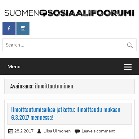
Skip
to
content
Maailmanparannuspäivät Lapinlahden Lähteellä, Helsingissä
Maailmanparannuspäivät / Suomen
26.–27.9.2026
sosiaalifoorumi
Menu
Avainsana:
ilmoittautuminen
Ilmoittautumisaikaa jatkettu: ilmoittaudu mukaan
6.3.2017 mennessä!
28.2.2017
Liisa Uimonen
Leave a comment