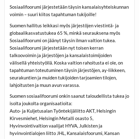
Sosiaalifoorumi järjestetään täysin kansalaisyhteiskunnan
voimin – suuri kiitos tapahtuman tukijoille!
Suomen hallitus leikkasi myös järjestöjen viestintä- ja
globaalikasvatustukea 65 %, minkä seurauksena myös
Sosiaalifoorumi on jäänyt täysin ilman valtion tukea.
Sosiaalifoorumi järjestetään nyt toisen kerran
talkoovoimin ja järjestöjen ja kansalaistoimijoiden
välisellä yhteistyöllä. Koska valtion rahoitusta ei ole, on
tapahtuman toteutuminen täysin järjestöjen, ay-liikkeen,
seurakuntien ja muiden tukijoiden tarjoamien tilojen,
lahjoitusten ja muun avun varassa.
Suomen sosiaalifoorumi onkin saanut taloudellista tukea jo
isolta joukolta organisaatioita:
Auto- ja Kuljetusalan Työntekijäliitto AKT, Helsingin
Kirvesmiehet, Helsingin Metalli osasto 5,
Hyvinvointivaltion vaalijat HYVA, Julkisten ja
hyvinvointialojen liitto JHL, Kansalaisfoorumi, Kansan