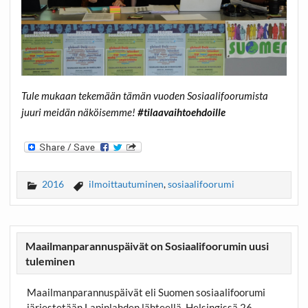
Tule mukaan tekemään tämän vuoden Sosiaalifoorumista
juuri meidän näköisemme!
#tilaavaihtoehdoille
2016
ilmoittautuminen
,
sosiaalifoorumi
Maailmanparannuspäivät on Sosiaalifoorumin uusi
tuleminen
Maailmanparannuspäivät eli Suomen sosiaalifoorumi
järjestetään Lapinlahden lähteellä, Helsingissä 26.–