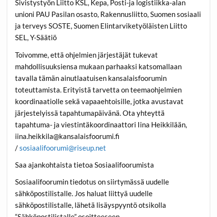
Sivistystyön Liitto KSL, Kepa, Posti-ja logistiikka-alan
unioni PAU Pasilan osasto, Rakennusliitto, Suomen sosiaali
ja terveys SOSTE, Suomen Elintarviketyöläisten Liitto
SEL, Y-Säätiö
Toivomme, että ohjelmien järjestäjät tukevat
mahdollisuuksiensa mukaan parhaaksi katsomallaan
tavalla tämän ainutlaatuisen kansalaisfoorumin
toteuttamista. Erityistä tarvetta on teemaohjelmien
koordinaatiolle sekä vapaaehtoisille, jotka avustavat
järjestelyissä tapahtumapäivänä. Ota yhteyttä
tapahtuma- ja viestintäkoordinaattori Iina Heikkilään,
iina.heikkila@kansalaisfoorumi.fi
/
sosiaalifoorumi@riseup.net
Saa ajankohtaista tietoa Sosiaalifoorumista
Sosiaalifoorumin tiedotus on siirtymässä uudelle
sähköpostilistalle. Jos haluat liittyä uudelle
sähköpostilistalle, lähetä lisäyspyyntö otsikolla
“Sähköpostilistalle” osoitteeseen