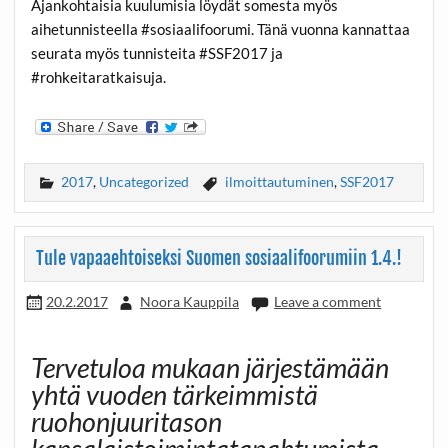
Ajankohtaisia kuulumisia löydät somesta myös
aihetunnisteella #sosiaalifoorumi. Tänä vuonna kannattaa
seurata myös tunnisteita #SSF2017 ja
#rohkeitaratkaisuja.
2017
,
Uncategorized
ilmoittautuminen
,
SSF2017
Tule vapaaehtoiseksi Suomen sosiaalifoorumiin 1.4.!
20.2.2017
Noora Kauppila
Leave a comment
Tervetuloa mukaan järjestämään
yhtä vuoden tärkeimmistä
ruohonjuuritason