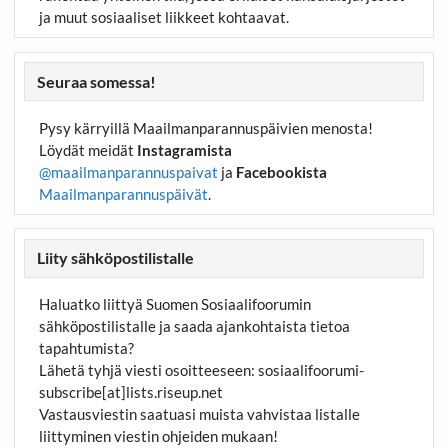
ja muut sosiaaliset liikkeet kohtaavat.
Seuraa somessa!
Pysy kärryillä Maailmanparannuspäivien menosta!
Löydät meidät
Instagramista
@maailmanparannuspaivat
ja
Facebookista
Maailmanparannuspäivät
.
Liity sähköpostilistalle
Haluatko liittyä Suomen Sosiaalifoorumin
sähköpostilistalle ja saada ajankohtaista tietoa
tapahtumista?
Lähetä tyhjä viesti osoitteeseen:
sosiaalifoorumi-
subscribe[at]lists.riseup.net
Vastausviestin saatuasi muista vahvistaa listalle
liittyminen viestin ohjeiden mukaan!