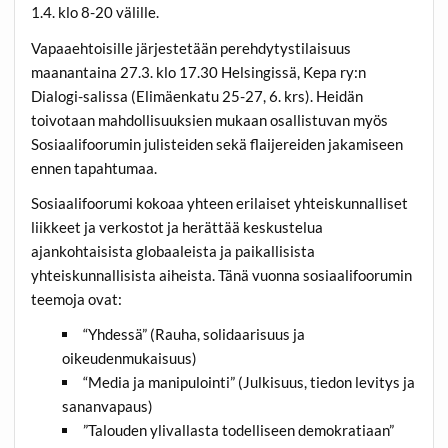
1.4. klo 8-20 välille.
Vapaaehtoisille järjestetään perehdytystilaisuus
maanantaina 27.3. klo 17.30
Helsingissä, Kepa ry:n
Dialogi-salissa (Elimäenkatu 25-27, 6. krs). Heidän
toivotaan mahdollisuuksien mukaan osallistuvan myös
Sosiaalifoorumin julisteiden sekä flaijereiden jakamiseen
ennen tapahtumaa.
Sosiaalifoorumi kokoaa yhteen erilaiset yhteiskunnalliset
liikkeet ja verkostot ja herättää keskustelua
ajankohtaisista globaaleista ja paikallisista
yhteiskunnallisista aiheista. Tänä vuonna sosiaalifoorumin
teemoja ovat:
“Yhdessä” (Rauha, solidaarisuus ja
oikeudenmukaisuus)
“Media ja manipulointi” (Julkisuus, tiedon levitys ja
sananvapaus)
”Talouden ylivallasta todelliseen demokratiaan”