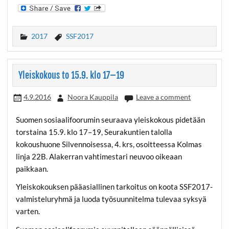
2017
SSF2017
Yleiskokous to 15.9. klo 17–19
4.9.2016
Noora Kauppila
Leave a comment
Suomen sosiaalifoorumin seuraava yleiskokous pidetään
torstaina 15.9. klo 17–19, Seurakuntien talolla
kokoushuone Silvennoisessa, 4. krs, osoitteessa Kolmas
linja 22B. Alakerran vahtimestari neuvoo oikeaan
paikkaan.
Yleiskokouksen pääasiallinen tarkoitus on koota SSF2017-
valmisteluryhmä ja luoda työsuunnitelma tulevaa syksyä
varten.