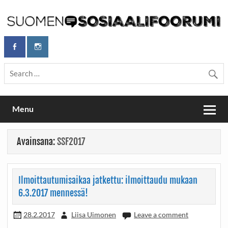
Skip
to
content
Maailmanparannuspäivät Lapinlahden Lähteellä, Helsingissä
Maailmanparannuspäivät / Suomen
26.–27.9.2026
Sosiaalifoorumi
Menu
Avainsana:
SSF2017
Ilmoittautumisaikaa jatkettu: ilmoittaudu mukaan
6.3.2017 mennessä!
28.2.2017
Liisa Uimonen
Leave a comment