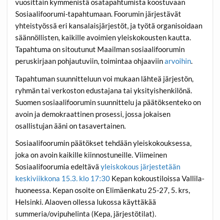
vuosittain kymmenistä osatapahtumista koostuvaan
Sosiaalifoorumi-tapahtumaan. Foorumin järjestävät
yhteistyössä eri kansalaisjärjestöt, ja työtä organisoidaan
säännöllisten, kaikille avoimien yleiskokousten kautta.
Tapahtuma on sitoutunut Maailman sosiaalifoorumin
peruskirjaan pohjautuviin, toimintaa ohjaaviin
arvoihin
.
Tapahtuman suunnitteluun voi mukaan lähteä järjestön,
ryhmän tai verkoston edustajana tai yksityishenkilönä.
Suomen sosiaalifoorumin suunnittelu ja päätöksenteko on
avoin ja demokraattinen prosessi, jossa jokaisen
osallistujan ääni on tasavertainen.
Sosiaalifoorumin päätökset tehdään yleiskokouksessa,
joka on avoin kaikille kiinnostuneille. Viimeinen
Sosiaalifoorumia edeltävä
yleiskokous järjestetään
keskiviikkona 15.3. klo 17:30
Kepan kokoustiloissa Vallila-
huoneessa. Kepan osoite on Elimäenkatu 25-27, 5. krs,
Helsinki. Alaoven ollessa lukossa käyttäkää
summeria/ovipuhelinta (Kepa, järjestötilat).