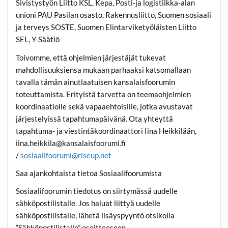
Sivistystyön Liitto KSL, Kepa, Posti-ja logistiikka-alan
unioni PAU Pasilan osasto, Rakennusliitto, Suomen sosiaali
ja terveys SOSTE, Suomen Elintarviketyöläisten Liitto
SEL, Y-Säätiö
Toivomme, että ohjelmien järjestäjät tukevat
mahdollisuuksiensa mukaan parhaaksi katsomallaan
tavalla tämän ainutlaatuisen kansalaisfoorumin
toteuttamista. Erityistä tarvetta on teemaohjelmien
koordinaatiolle sekä vapaaehtoisille, jotka avustavat
järjestelyissä tapahtumapäivänä. Ota yhteyttä
tapahtuma- ja viestintäkoordinaattori Iina Heikkilään,
iina.heikkila@kansalaisfoorumi.fi
/
sosiaalifoorumi@riseup.net
Saa ajankohtaista tietoa Sosiaalifoorumista
Sosiaalifoorumin tiedotus on siirtymässä uudelle
sähköpostilistalle. Jos haluat liittyä uudelle
sähköpostilistalle, lähetä lisäyspyyntö otsikolla
“Sähköpostilistalle” osoitteeseen