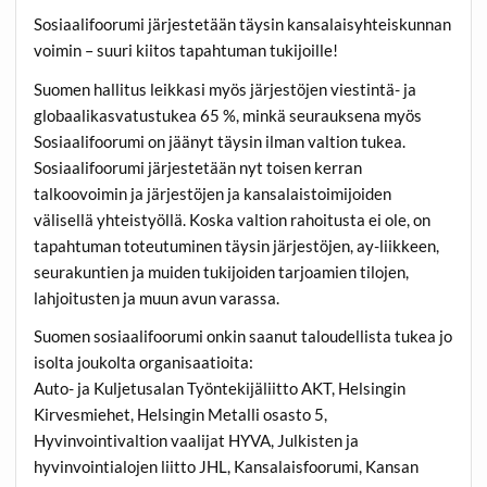
Sosiaalifoorumi järjestetään täysin kansalaisyhteiskunnan
voimin – suuri kiitos tapahtuman tukijoille!
Suomen hallitus leikkasi myös järjestöjen viestintä- ja
globaalikasvatustukea 65 %, minkä seurauksena myös
Sosiaalifoorumi on jäänyt täysin ilman valtion tukea.
Sosiaalifoorumi järjestetään nyt toisen kerran
talkoovoimin ja järjestöjen ja kansalaistoimijoiden
välisellä yhteistyöllä. Koska valtion rahoitusta ei ole, on
tapahtuman toteutuminen täysin järjestöjen, ay-liikkeen,
seurakuntien ja muiden tukijoiden tarjoamien tilojen,
lahjoitusten ja muun avun varassa.
Suomen sosiaalifoorumi onkin saanut taloudellista tukea jo
isolta joukolta organisaatioita:
Auto- ja Kuljetusalan Työntekijäliitto AKT, Helsingin
Kirvesmiehet, Helsingin Metalli osasto 5,
Hyvinvointivaltion vaalijat HYVA, Julkisten ja
hyvinvointialojen liitto JHL, Kansalaisfoorumi, Kansan