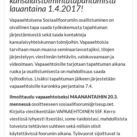
kansalaistoimintatapahtumista
lauantaina 1.4.2017!
Vapaaehtoisena Sosiaalifoorumiin osallistuminen on
oivallinen tapa saada työkokemusta tapahtuman
järjestämisestä sekä luoda kontakteja
kansalaisyhteiskunnan toimijoihin. Vapaaehtoisia
tarvitaan muun muassa seminaariavustajiksi, tilojen
järjestelyyn, viestinnän tehtäviin, valokuvaamaan ja
videoimaan. Vapaaehtoisille tarjotaan tapahtuman aikana
ruoka ja osallistumisesta on mahdollisuus saada
työtodistus. Lisäksi tapahtuman jälkeen järjestetään
vapaaehtoisille karonkka perjantaina 7.4.
Ilmoittaudu vapaaehtoiseksi MAANANTAIHIN 20.3.
mennessä
osoitteeseen sosiaalifoorumi@riseup.net.
Kirjoita viestikenttään VAPAAEHTOINEN SSF. Kerro
viestissä lyhyesti itsestäsi, some-taidoistasi, mahdollisista
toiveista tehtävien suhteen sekä milloin olisit
käytettävissä foorumin aikana. Työvuorot sijoittuvat la