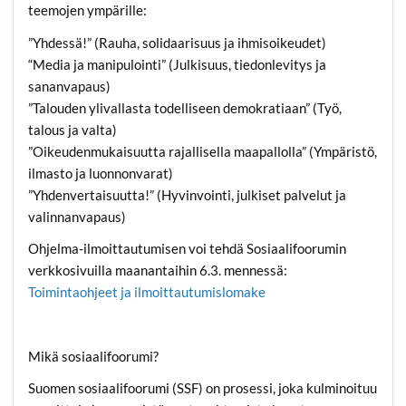
teemojen ympärille:
”Yhdessä!” (Rauha, solidaarisuus ja ihmisoikeudet)
“Media ja manipulointi” (Julkisuus, tiedonlevitys ja
sananvapaus)
”Talouden ylivallasta todelliseen demokratiaan” (Työ,
talous ja valta)
”Oikeudenmukaisuutta rajallisella maapallolla” (Ympäristö,
ilmasto ja luonnonvarat)
”Yhdenvertaisuutta!” (Hyvinvointi, julkiset palvelut ja
valinnanvapaus)
Ohjelma-ilmoittautumisen voi tehdä Sosiaalifoorumin
verkkosivuilla maanantaihin 6.3. mennessä:
Toimintaohjeet ja ilmoittautumislomake
Mikä sosiaalifoorumi?
Suomen sosiaalifoorumi (SSF) on prosessi, joka kulminoituu