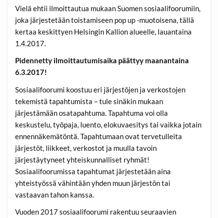
Vielä ehtii ilmoittautua mukaan Suomen sosiaalifoorumiin,
joka järjestetään toistamiseen pop up -muotoisena, tällä
kertaa keskittyen Helsingin Kallion alueelle, lauantaina
1.4.2017.
Pidennetty ilmoittautumisaika päättyy maanantaina
6.3.2017!
Sosiaalifoorumi koostuu eri järjestöjen ja verkostojen
tekemistä tapahtumista – tule sinäkin mukaan
järjestämään osatapahtuma. Tapahtuma voi olla
keskustelu, työpaja, luento, elokuvaesitys tai vaikka jotain
ennennäkemätöntä. Tapahtumaan ovat tervetulleita
järjestöt, liikkeet, verkostot ja muulla tavoin
järjestäytyneet yhteiskunnalliset ryhmät!
Sosiaalifoorumissa tapahtumat järjestetään aina
yhteistyössä vähintään yhden muun järjestön tai
vastaavan tahon kanssa.
Vuoden 2017 sosiaalifoorumi rakentuu seuraavien