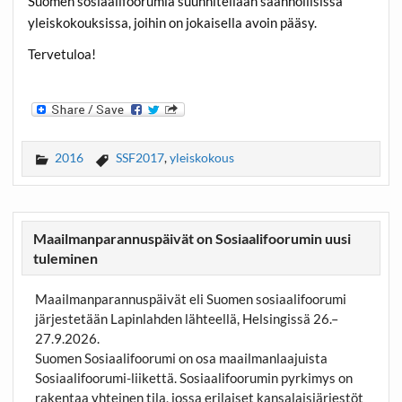
Suomen sosiaalifoorumia suunnitellaan säännöllisissä
yleiskokouksissa, joihin on jokaisella avoin pääsy.
Tervetuloa!
2016
SSF2017
,
yleiskokous
Maailmanparannuspäivät on Sosiaalifoorumin uusi
tuleminen
Maailmanparannuspäivät eli Suomen sosiaalifoorumi
järjestetään Lapinlahden lähteellä, Helsingissä 26.–
27.9.2026.
Suomen Sosiaalifoorumi on osa maailmanlaajuista
Sosiaalifoorumi-liikettä. Sosiaalifoorumin pyrkimys on
rakentaa yhteinen tila, jossa erilaiset kansalaisjärjestöt