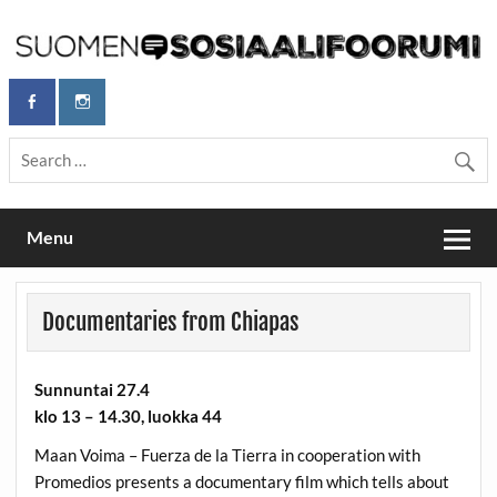
Skip
to
content
Maailmanparannuspäivät Lapinlahden Lähteellä, Helsingissä
Maailmanparannuspäivät / Suomen
26.–27.9.2026
Sosiaalifoorumi
Menu
Documentaries from Chiapas
Sunnuntai 27.4
klo 13 – 14.30, luokka 44
Maan Voima – Fuerza de la Tierra in cooperation with
Promedios presents a documentary film which tells about