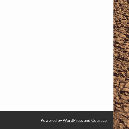
Powered by
WordPress
and
Courage
.