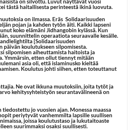
aisista on silvottu. Luvut näyttävät vuosi
tei tästä haitallisesta perinteestä ikinä luovuta.
 muutoksia on ilmassa. Eräs Solidaarisuuden
jän pojan ja kahden tytön äiti. Kaikki lapseni
asunut koko elämäni Jidhangobin kylässä. Kun
ään, suunnittelin operaatiota seuraavalle kesälle.
andlelightilta [Solidaarisuuden
en päivän koulutukseen silpomisesta.
si silpomisen aiheuttamista haitoista ja
a. Ymmärsin, etten ollut tiennyt mitään
ulemani asia oli, että islaminusko kieltää
amisen. Koulutus johti siihen, etten toteuttanut
ajia. Ne ovat ikkuna muutoksiin, joita tytöt ja
 arvo kehitysyhteistyön seurantavälineenä on
n tiedostettu jo vuosien ajan. Monessa maassa
änopit periytyvät vanhemmilta lapsille suullisen
maissa, joissa koulutustaso ja lukutaitoaste
elleen suurimmaksi osaksi suullisesti.