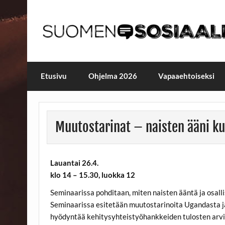
Skip
to
content
Maailmanparannuspäivä
Maailmanparannuspäivät Lapinlahden Lähte
Etusivu
Ohjelma 2026
Vapaaehtoiseksi
Muutostarinat – naisten ääni ku
Lauantai 26.4.
klo 14 – 15.30, luokka 12
Seminaarissa pohditaan, miten naisten ääntä ja osall
Seminaarissa esitetään muutostarinoita Ugandasta ja
hyödyntää kehitysyhteistyöhankkeiden tulosten arvio