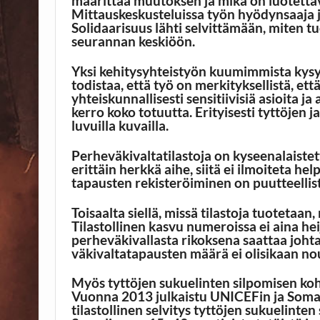
määrittää muutoksen ja mikä on luotetta
Mittauskeskusteluissa työn hyödynsaaja jä
Solidaarisuus lähti selvittämään, miten t
seurannan keskiöön.
Yksi kehitysyhteistyön kuumimmista kysy
todistaa, että työ on merkityksellistä, et
yhteiskunnallisesti sensitiivisiä asioita
kerro koko totuutta. Erityisesti tyttöjen
luvuilla kuvailla.
Perheväkivaltatilastoja on kyseenalaiste
erittäin herkkä aihe, siitä ei ilmoiteta h
tapausten rekisteröiminen on puutteellis
Toisaalta siellä, missä tilastoja tuotetaan
Tilastollinen kasvu numeroissa ei aina hei
perheväkivallasta rikoksena saattaa johta
väkivaltatapausten määrä ei olisikaan no
Myös tyttöjen sukuelinten silpomisen ko
Vuonna 2013 julkaistu UNICEFin ja Soma
tilastollinen selvitys tyttöjen sukuelinten