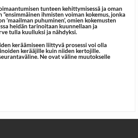
voimaantumisen tunteen kehittymisessä ja oman
an ”ensimmäinen ihmisten voiman kokemus, jonka
, on ’maailman puhuminen’, omien kokemusten
oissa heidän tarinoitaan kuunnellaan ja
ve tulla kuulluksi ja nähdyksi.
den keräämiseen liittyvä prosessi voi olla
inoiden kerääjille kuin niiden kertojille.
seurantaväline. Ne ovat väline muutokselle