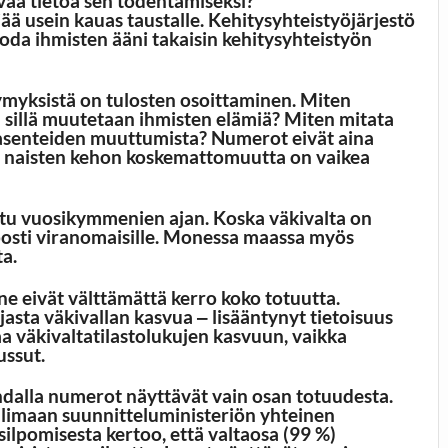
vaa tietoa sen todentamiseksi?
ä usein kauas taustalle. Kehitysyhteistyöjärjestö
uoda ihmisten ääni takaisin kehitysyhteistyön
myksistä on tulosten osoittaminen. Miten
tä sillä muutetaan ihmisten elämiä? Miten mitata
 ja asenteiden muuttumista? Numerot eivät aina
 ja naisten kehon koskemattomuutta on vaikea
ttu vuosikymmenien ajan. Koska väkivalta on
elposti viranomaisille. Monessa maassa myös
ta.
, ne eivät välttämättä kerro koko totuutta.
jasta väkivallan kasvua ‒ lisääntynyt tietoisuus
a väkivaltatilastolukujen kasvuun, vaikka
ussut.
hdalla numerot näyttävät vain osan totuudesta.
limaan suunnitteluministeriön yhteinen
 silpomisesta kertoo, että valtaosa (99 %)