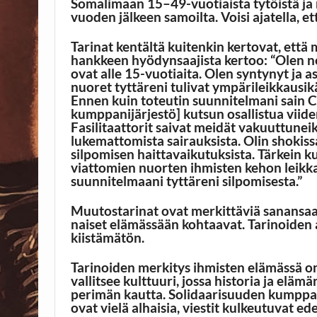
Somalimaan 15–49-vuotiaista tytöistä ja n
vuoden jälkeen samoilta. Voisi ajatella, et
Tarinat kentältä kuitenkin kertovat, että
hankkeen hyödynsaajista kertoo: “Olen nel
ovat alle 15-vuotiaita. Olen syntynyt ja 
nuoret tyttäreni tulivat ympärileikkausik
Ennen kuin toteutin suunnitelmani sain C
kumppanijärjestö] kutsun osallistua viid
Fasilitaattorit saivat meidät vakuuttuneik
lukemattomista sairauksista. Olin shokiss
silpomisen haittavaikutuksista. Tärkein ku
viattomien nuorten ihmisten kehon leikka
suunnitelmaani tyttäreni silpomisesta.”
Muutostarinat ovat merkittäviä sanansaatt
naiset elämässään kohtaavat. Tarinoiden
kiistämätön.
Tarinoiden merkitys ihmisten elämässä o
vallitsee kulttuuri, jossa historia ja eläm
perimän kautta. Solidaarisuuden kumppani
ovat vielä alhaisia, viestit kulkeutuvat ed