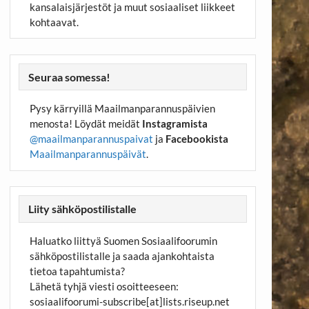
kansalaisjärjestöt ja muut sosiaaliset liikkeet
kohtaavat.
Seuraa somessa!
Pysy kärryillä Maailmanparannuspäivien
menosta! Löydät meidät
Instagramista
@maailmanparannuspaivat
ja
Facebookista
Maailmanparannuspäivät
.
Liity sähköpostilistalle
Haluatko liittyä Suomen Sosiaalifoorumin
sähköpostilistalle ja saada ajankohtaista
tietoa tapahtumista?
Lähetä tyhjä viesti osoitteeseen:
sosiaalifoorumi-subscribe[at]lists.riseup.net