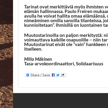
Tarinat ovat merkittäviä myös ihmisten 
elämän hallinnassa. Paulo Freiren muka
avulla he voivat hallita omaa elämäänsä
nimeäminen omilla sanoilla tilanteissa, j
kunnioitetaan”. Ihmisillä on luontainen tar
Muutostarinoilla on paljon merkitystä: nii
voimauttava kaikille osapuolille – niin tar
Muutostarinat eivät ole ”vain” hankkeen 
itselleen.
Milla Mäkinen
Tasa-arvokoordinaattori, Solidaarisuus