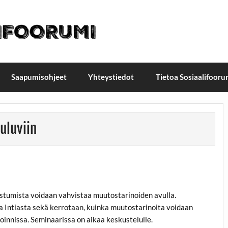
t / Suomen Sosiaalifoorum
ellä, Helsingissä 26.–27.9.2026
Saapumisohjeet
Yhteystiedot
Tietoa Sosiaalifooru
uluviin
istumista voidaan vahvistaa muutostarinoiden avulla.
 Intiasta sekä kerrotaan, kuinka muutostarinoita voidaan
innissa. Seminaarissa on aikaa keskustelulle.