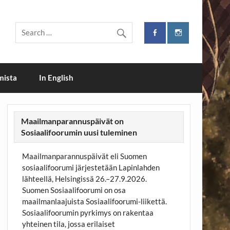
i
mista
In English
Maailmanparannuspäivät on
Sosiaalifoorumin uusi tuleminen
Maailmanparannuspäivät eli Suomen
sosiaalifoorumi järjestetään Lapinlahden
lähteellä, Helsingissä 26.–27.9.2026.
Suomen Sosiaalifoorumi on osa
maailmanlaajuista Sosiaalifoorumi-liikettä.
Sosiaalifoorumin pyrkimys on rakentaa
yhteinen tila, jossa erilaiset