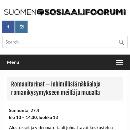
Skip
to
content
Maailmanparannuspäivät Lapinlahden Lähteellä, Helsingissä
Maailmanparannuspäivät / Suomen
26.–27.9.2026
Sosiaalifoorumi
Menu
Romanitarinat – inhimillisiä näköaloja
romanikysymykseen meillä ja muualla
Sunnuntai 27.4
klo 13 – 14.30, luokka 13
Alustukset ja videomateriaali johdattavat keskustelua