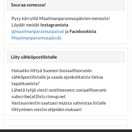
Seuraa somessa!
Pysy kärryillä Maailmanparannuspäivien menosta!
Löydät meidät
Instagramista
@maailmanparannuspaivat
ja
Facebookista
Maailmanparannuspäivät
.
Liity sähköpostilistalle
Haluatko liittyä Suomen Sosiaalifoorumin
sähköpostilistalle ja saada ajankohtaista tietoa
tapahtumista?
Lähetä tyhjä viesti osoitteeseen:
sosiaalifoorumi-
subscribe[at]lists.riseup.net
Vastausviestin saatuasi muista vahvistaa listalle
liittyminen viestin ohjeiden mukaan!