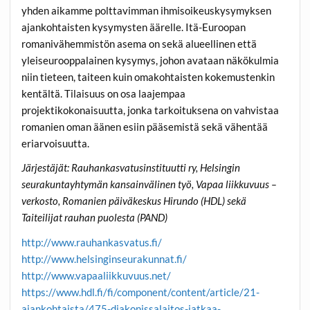
yhden aikamme polttavimman ihmisoikeuskysymyksen
ajankohtaisten kysymysten äärelle. Itä-Euroopan
romanivähemmistön asema on sekä alueellinen että
yleiseurooppalainen kysymys, johon avataan näkökulmia
niin tieteen, taiteen kuin omakohtaisten kokemustenkin
kentältä. Tilaisuus on osa laajempaa
projektikokonaisuutta, jonka tarkoituksena on vahvistaa
romanien oman äänen esiin pääsemistä sekä vähentää
eriarvoisuutta.
Järjestäjät: Rauhankasvatusinstituutti ry, Helsingin
seurakuntayhtymän kansainvälinen työ, Vapaa liikkuvuus –
verkosto, Romanien päiväkeskus Hirundo (HDL) sekä
Taiteilijat rauhan puolesta (PAND)
http://www.rauhankasvatus.fi/
http://www.helsinginseurakunnat.fi/
http://www.vapaaliikkuvuus.net/
https://www.hdl.fi/fi/component/content/article/21-
ajankohtaista/475-diakonissalaitos-jatkaa-