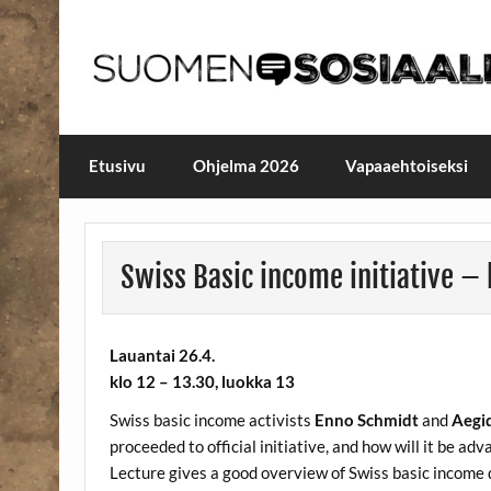
Skip
to
content
Maailmanparannuspäivä
Maailmanparannuspäivät Lapinlahden Lähte
Etusivu
Ohjelma 2026
Vapaaehtoiseksi
Swiss Basic income initiative –
Lauantai 26.4.
klo 12 – 13.30, luokka 13
Swiss basic income activists
Enno Schmidt
and
Aegi
proceeded to official initiative, and how will it be adv
Lecture gives a good overview of Swiss basic income d