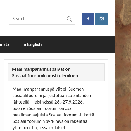
i
mista
In English
Maailmanparannuspäivät on
Sosiaalifoorumin uusi tuleminen
Maailmanparannuspäivät eli Suomen
sosiaalifoorumi järjestetään Lapinlahden
lähteellä, Helsingissä 26.–27.9.2026.
Suomen Sosiaalifoorumi on osa
maailmanlaajuista Sosiaalifoorumi-liikettä.
Sosiaalifoorumin pyrkimys on rakentaa
yhteinen tila, jossa erilaiset