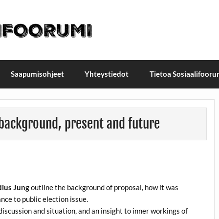
t / Suomen Sosiaalifoorum
ellä, Helsingissä 26.–27.9.2026
Saapumisohjeet
Yhteystiedot
Tietoa Sosiaalifooru
 background, present and future
dius Jung
outline the background of proposal, how it was
ance to public election issue.
iscussion and situation, and an insight to inner workings of