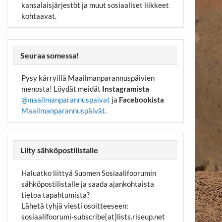
kansalaisjärjestöt ja muut sosiaaliset liikkeet
kohtaavat.
Seuraa somessa!
Pysy kärryillä Maailmanparannuspäivien
menosta! Löydät meidät
Instagramista
@maailmanparannuspaivat
ja
Facebookista
Maailmanparannuspäivät
.
Liity sähköpostilistalle
Haluatko liittyä Suomen Sosiaalifoorumin
sähköpostilistalle ja saada ajankohtaista
tietoa tapahtumista?
Lähetä tyhjä viesti osoitteeseen:
sosiaalifoorumi-subscribe[at]lists.riseup.net