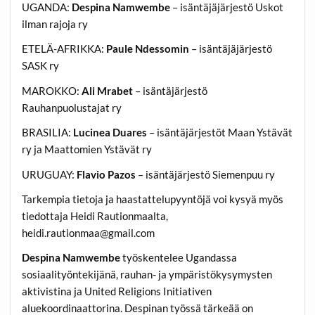
UGANDA:
Despina Namwembe
– isäntäjäjärjestö Uskot
ilman rajoja ry
ETELÄ-AFRIKKA:
Paule Ndessomin
– isäntäjäjärjestö
SASK ry
MAROKKO:
Ali Mrabet
– isäntäjärjestö
Rauhanpuolustajat ry
BRASILIA:
Lucinea Duares
– isäntäjärjestöt Maan Ystävät
ry ja Maattomien Ystävät ry
URUGUAY:
Flavio Pazos
– isäntäjärjestö Siemenpuu ry
Tarkempia tietoja ja haastattelupyyntöjä voi kysyä myös
tiedottaja Heidi Rautionmaalta,
heidi.rautionmaa@gmail.com
Despina Namwembe
työskentelee Ugandassa
sosiaalityöntekijänä, rauhan- ja ympäristökysymysten
aktivistina ja United Religions Initiativen
aluekoordinaattorina. Despinan työssä tärkeää on