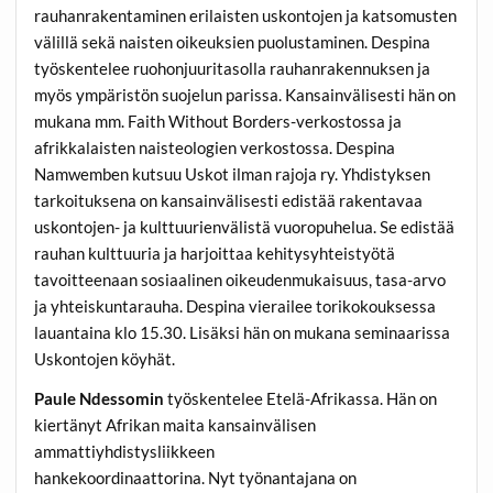
rauhanrakentaminen erilaisten uskontojen ja katsomusten
välillä sekä naisten oikeuksien puolustaminen. Despina
työskentelee ruohonjuuritasolla rauhanrakennuksen ja
myös ympäristön suojelun parissa. Kansainvälisesti hän on
mukana mm. Faith Without Borders-verkostossa ja
afrikkalaisten naisteologien verkostossa. Despina
Namwemben kutsuu Uskot ilman rajoja ry. Yhdistyksen
tarkoituksena on kansainvälisesti edistää rakentavaa
uskontojen- ja kulttuurienvälistä vuoropuhelua. Se edistää
rauhan kulttuuria ja harjoittaa kehitysyhteistyötä
tavoitteenaan sosiaalinen oikeudenmukaisuus, tasa-arvo
ja yhteiskuntarauha. Despina vierailee torikokouksessa
lauantaina klo 15.30. Lisäksi hän on mukana seminaarissa
Uskontojen köyhät.
Paule Ndessomin
työskentelee Etelä-Afrikassa. Hän on
kiertänyt Afrikan maita kansainvälisen
ammattiyhdistysliikkeen
hankekoordinaattorina. Nyt työnantajana on