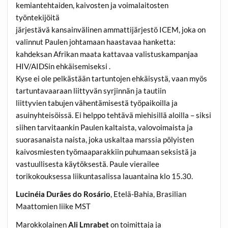
kemiantehtaiden, kaivosten ja voimalaitosten
työntekijöitä
järjestävä kansainvälinen ammattijärjestö ICEM, joka on
valinnut Paulen johtamaan haastavaa hanketta:
kahdeksan Afrikan maata kattavaa valistuskampanjaa
HIV/AIDSin ehkäisemiseksi .
Kyse ei ole pelkästään tartuntojen ehkäisystä, vaan myös
tartuntavaaraan liittyvän syrjinnän ja tautiin
liittyvien tabujen vähentämisestä työpaikoilla ja
asuinyhteisöissä. Ei helppo tehtävä miehisillä aloilla – siksi
siihen tarvitaankin Paulen kaltaista, valovoimaista ja
suorasanaista naista, joka uskaltaa marssia pölyisten
kaivosmiesten työmaaparakkiin puhumaan seksistä ja
vastuullisesta käytöksestä. Paule vierailee
torikokouksessa liikuntasalissa lauantaina klo 15.30.
Lucinéia Durães do Rosário
, Etelä-Bahia, Brasilian
Maattomien liike MST
Marokkolainen
Ali Lmrabet
on toimittaja ja