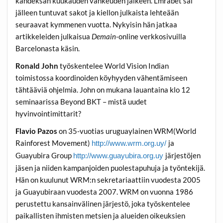
kahdeksan kuukauden vankeuden jälkeen. Lmrabet sai
jälleen tuntuvat sakot ja kiellon julkaista lehteään
seuraavat kymmenen vuotta. Nykyisin hän jatkaa
artikkeleiden julkaisua
Demain-
online verkkosivuilla
Barcelonasta käsin.
Ronald John
työskentelee World Vision Indian
toimistossa koordinoiden köyhyyden vähentämiseen
tähtääviä ohjelmia. John on mukana lauantaina klo 12
seminaarissa Beyond BKT – mistä uudet
hyvinvointimittarit?
Flavio Pazos
on 35-vuotias uruguaylainen WRM(World
Rainforest Movement)
ja
http://www.wrm.org.uy/
Guayubira Group
järjestöjen
http://www.guayubira.org.uy
jäsen ja niiden kampanjoiden puolestapuhuja ja työntekijä.
Hän on kuulunut WRM:n sekretariaattiin vuodesta 2005
ja Guayubiraan vuodesta 2007. WRM on vuonna 1986
perustettu kansainvälinen järjestö, joka työskentelee
paikallisten ihmisten metsien ja alueiden oikeuksien