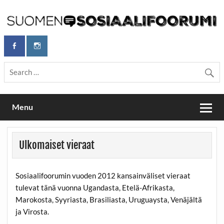
Skip
to
content
Maailmanparannuspäivät Lapinlahden Lähteellä, Helsingissä
Maailmanparannuspäivät / Suomen
26.–27.9.2026
Sosiaalifoorumi
Menu
Ulkomaiset vieraat
Sosiaalifoorumin vuoden 2012 kansainväliset vieraat
tulevat tänä vuonna Ugandasta, Etelä-Afrikasta,
Marokosta, Syyriasta, Brasiliasta, Uruguaysta, Venäjältä
ja Virosta.