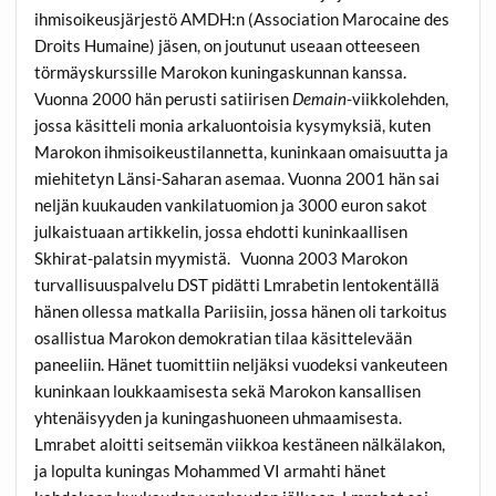
ihmisoikeusjärjestö AMDH:n (Association Marocaine des
Droits Humaine) jäsen, on joutunut useaan otteeseen
törmäyskurssille Marokon kuningaskunnan kanssa.
Vuonna 2000 hän perusti satiirisen
Demain
-viikkolehden,
jossa käsitteli monia arkaluontoisia kysymyksiä, kuten
Marokon ihmisoikeustilannetta, kuninkaan omaisuutta ja
miehitetyn Länsi-Saharan asemaa. Vuonna 2001 hän sai
neljän kuukauden vankilatuomion ja 3000 euron sakot
julkaistuaan artikkelin, jossa ehdotti kuninkaallisen
Skhirat-palatsin myymistä. Vuonna 2003 Marokon
turvallisuuspalvelu DST pidätti Lmrabetin lentokentällä
hänen ollessa matkalla Pariisiin, jossa hänen oli tarkoitus
osallistua Marokon demokratian tilaa käsittelevään
paneeliin. Hänet tuomittiin neljäksi vuodeksi vankeuteen
kuninkaan loukkaamisesta sekä Marokon kansallisen
yhtenäisyyden ja kuningashuoneen uhmaamisesta.
Lmrabet aloitti seitsemän viikkoa kestäneen nälkälakon,
ja lopulta kuningas Mohammed VI armahti hänet