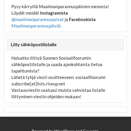
Pysy kärryillä Maailmanparannuspäivien menosta!
Löydät meidät
Instagramista
@maailmanparannuspaivat
ja
Facebookista
Maailmanparannuspäivät
.
Liity sähköpostilistalle
Haluatko liittyä Suomen Sosiaalifoorumin
sähköpostilistalle ja saada ajankohtaista tietoa
tapahtumista?
Lähetä tyhjä viesti osoitteeseen:
sosiaalifoorumi-
subscribe[at]lists.riseup.net
Vastausviestin saatuasi muista vahvistaa listalle
liittyminen viestin ohjeiden mukaan!
Powered by
WordPress
and
Courage
.