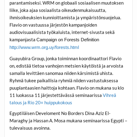
parantamiseksi. WRM on globaali sosiaalisen muutoksen
liike, joka ajaa sosiaalista oikeudenmukaisuutta,
ihmisoikeuksien kunnioittamista ja ympäristönsuojelua.
Flavio on vastuussa järjestön kampanjoiden
audiovisuaalisista työkaluista, internet-sivusta sekä
kampanjasta
Campaign on Forests Definition
http://www.wrm.org.uy/forests.html
Guayubira Group, jonka toiminnan koordinaattori Flavio
on, edistää tietoa vanhojen metsien käytöistä ja arvoista
samalla levittäen sanomaa niiden kärsimistä uhista.
Ryhmä tukee paikallisia ryhmiä niiden vastustuksessa
puuplantaasien haittoja kohtaan. Flavio on mukana su klo
11 luokassa 11 järjestettävässä seminaarissa
Vihreä
talous ja Rio 20+ huippukokous
Egyptiläisen Develoment No Borders Dina Aziz El-
Maraghy ja Hassan A. Mosa mukana seminaarissa Egypti –
tulevaisuus avoinna.