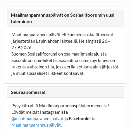
Maailmanparannuspäivät on Sosiaalifoorumin uusi
tuleminen
Maailmanparannuspäivät eli Suomen sosiaalifoorumi
järjestetään Lapinlahden lähteellä, Helsingissä 26.–
27.9.2026.
Suomen Sosiaalifoorumi on osa maailmanlaajuista
Sosiaalifoorumi-liikettä. Sosiaalifoorumin pyrkimys on
rakentaa yhteinen tila, jossa erilaiset kansalaisjärjestöt
ja muut sosiaaliset liikkeet kohtaavat.
Seuraa somessa!
Pysy kärryillä Maailmanparannuspäivien menosta!
Löydät meidät
Instagramista
@maailmanparannuspaivat
ja
Facebookista
Maailmanparannuspäivät
.