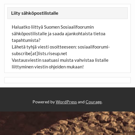
Liity sähköpostilistalle
Haluatko liittyä Suomen Sosiaalifoorumin
sähköpostilistalle ja saada ajankohtaista tietoa
tapahtumista?
Lähetä tyhjä viesti osoitteeseen:
sosiaalifoorumi-
subscribe[at]lists.riseup.net
Vastausviestin saatuasi muista vahvistaa listalle
liittyminen viestin ohjeiden mukaan!
Powered by
WordPress
and
Courage
.