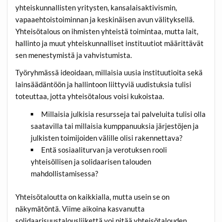
yhteiskunnallisten yritysten, kansalaisaktivismin,
vapaaehtoistoiminnan ja keskinäisen avun välityksellä.
Yhteisötalous on ihmisten yhteistä toimintaa, mutta lait,
hallinto ja muut yhteiskunnalliset instituutiot määrittävät
sen menestymistä ja vahvistumista.
Työryhmässä ideoidaan, millaisia uusia instituutioita sekä
lainsäädäntöön ja hallintoon liittyviä uudistuksia tulisi
toteuttaa, jotta yhteisötalous voisi kukoistaa.
Millaisia julkisia resursseja tai palveluita tulisi olla
saatavilla tai millaisia kumppanuuksia järjestöjen ja
julkisten toimijoiden välille olisi rakennettava?
Entä sosiaaliturvan ja verotuksen rooli
yhteisöllisen ja solidaarisen talouden
mahdollistamisessa?
Yhteisötaloutta on kaikkialla, mutta usein se on
näkymätöntä. Viime aikoina kasvanutta
solidaarisuustalousliikettä voi pitää yhteisötalouden