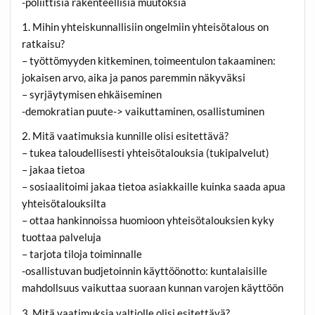
-poliittisia rakenteellisia muutoksia
1. Mihin yhteiskunnallisiin ongelmiin yhteisötalous on
ratkaisu?
– työttömyyden kitkeminen, toimeentulon takaaminen:
jokaisen arvo, aika ja panos paremmin näkyväksi
– syrjäytymisen ehkäiseminen
-demokratian puute-> vaikuttaminen, osallistuminen
2. Mitä vaatimuksia kunnille olisi esitettävä?
– tukea taloudellisesti yhteisötalouksia (tukipalvelut)
– jakaa tietoa
– sosiaalitoimi jakaa tietoa asiakkaille kuinka saada apua
yhteisötalouksilta
– ottaa hankinnoissa huomioon yhteisötalouksien kyky
tuottaa palveluja
– tarjota tiloja toiminnalle
-osallistuvan budjetoinnin käyttöönotto: kuntalaisille
mahdollsuus vaikuttaa suoraan kunnan varojen käyttöön
3. Mitä vaatimuksia valtiolle olisi esitettävä?