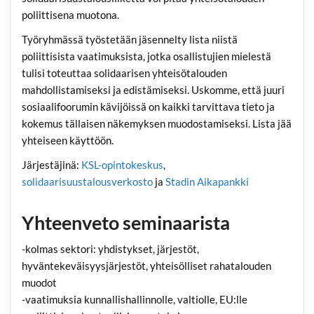
poliittisena muotona.
Työryhmässä työstetään jäsennelty lista niistä
poliittisista vaatimuksista, jotka osallistujien mielestä
tulisi toteuttaa solidaarisen yhteisötalouden
mahdollistamiseksi ja edistämiseksi. Uskomme, että juuri
sosiaalifoorumin kävijöissä on kaikki tarvittava tieto ja
kokemus tällaisen näkemyksen muodostamiseksi. Lista jää
yhteiseen käyttöön.
Järjestäjinä:
KSL-opintokeskus
,
solidaarisuustalousverkosto
ja
Stadin Aikapankki
Yhteenveto seminaarista
-kolmas sektori: yhdistykset, järjestöt,
hyväntekeväisyysjärjestöt, yhteisölliset rahatalouden
muodot
-vaatimuksia kunnallishallinnolle, valtiolle, EU:lle