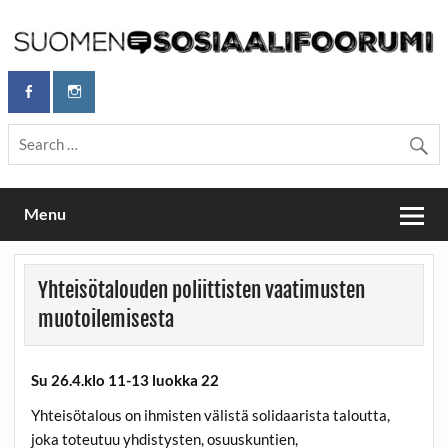
Skip
to
content
Maailmanparannuspäivät Lapinlahden Lähteellä, Helsingissä
Maailmanparannuspäivät / Suomen
26.–27.9.2026
Sosiaalifoorumi
Menu
Yhteisötalouden poliittisten vaatimusten
muotoilemisesta
Su 26.4.klo 11-13 luokka 22
Yhteisötalous on ihmisten välistä solidaarista taloutta,
joka toteutuu yhdistysten, osuuskuntien,