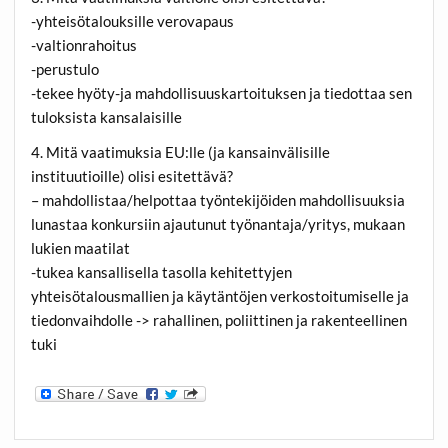
-yhteisötalouksille verovapaus
-valtionrahoitus
-perustulo
-tekee hyöty-ja mahdollisuuskartoituksen ja tiedottaa sen
tuloksista kansalaisille
4. Mitä vaatimuksia EU:lle (ja kansainvälisille
instituutioille) olisi esitettävä?
– mahdollistaa/helpottaa työntekijöiden mahdollisuuksia
lunastaa konkursiin ajautunut työnantaja/yritys, mukaan
lukien maatilat
-tukea kansallisella tasolla kehitettyjen
yhteisötalousmallien ja käytäntöjen verkostoitumiselle ja
tiedonvaihdolle -> rahallinen, poliittinen ja rakenteellinen
tuki