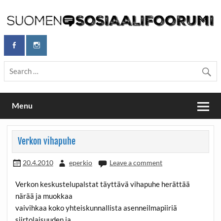
Skip
to
content
Maailmanparannuspäivät Lapinlahden Lähteellä, Helsingissä
Maailmanparannuspäivät / Suomen
26.–27.9.2026
Sosiaalifoorumi
Menu
Verkon vihapuhe
20.4.2010
eperkio
Leave a comment
Verkon keskustelupalstat täyttävä vihapuhe herättää
närää ja muokkaa
vaivihkaa koko yhteiskunnallista asenneilmapiiriä
siirtolaisuuden ja