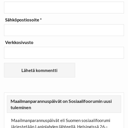
Sähköpostiosoite
*
Verkkosivusto
Maailmanparannuspäivät on Sosiaalifoorumin uusi
tuleminen
Maailmanparannuspäivät eli Suomen sosiaalifoorumi
järjestetään Lapinlahden lähteellä, Helsingissä 26.–