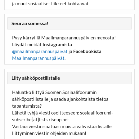
ja muut sosiaaliset liikkeet kohtaavat.
Seuraa somessa!
Pysy kärryillä Maailmanparannuspäivien menosta!
Löydät meidät
Instagramista
@maailmanparannuspaivat
ja
Facebookista
Maailmanparannuspäivät
.
Liity sähköpostilistalle
Haluatko liittyä Suomen Sosiaalifoorumin
sähköpostilistalle ja saada ajankohtaista tietoa
tapahtumista?
Lähetä tyhjä viesti osoitteeseen:
sosiaalifoorumi-
subscribe[at]lists.riseup.net
Vastausviestin saatuasi muista vahvistaa listalle
liittyminen viestin ohjeiden mukaan!