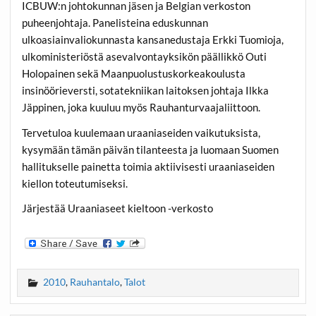
ICBUW:n johtokunnan jäsen ja Belgian verkoston
puheenjohtaja. Panelisteina eduskunnan
ulkoasiainvaliokunnasta kansanedustaja Erkki Tuomioja,
ulkoministeriöstä asevalvontayksikön päällikkö Outi
Holopainen sekä Maanpuolustuskorkeakoulusta
insinöörieversti, sotatekniikan laitoksen johtaja Ilkka
Jäppinen, joka kuuluu myös Rauhanturvaajaliittoon.
Tervetuloa kuulemaan uraaniaseiden vaikutuksista,
kysymään tämän päivän tilanteesta ja luomaan Suomen
hallitukselle painetta toimia aktiivisesti uraaniaseiden
kiellon toteutumiseksi.
Järjestää Uraaniaseet kieltoon -verkosto
2010
,
Rauhantalo
,
Talot