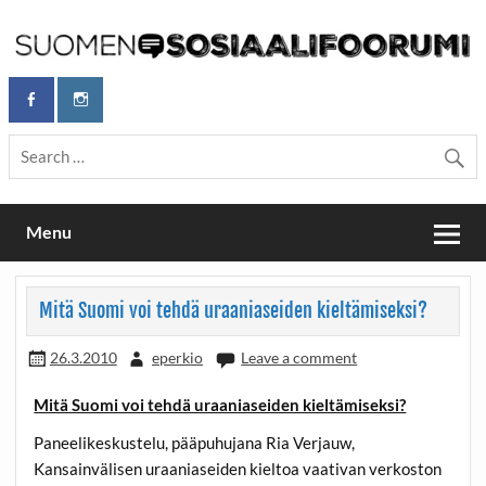
Skip
to
content
Maailmanparannuspäivät Lapinlahden Lähteellä, Helsingissä
Maailmanparannuspäivät / Suomen
26.–27.9.2026
Sosiaalifoorumi
Menu
Mitä Suomi voi tehdä uraaniaseiden kieltämiseksi?
26.3.2010
eperkio
Leave a comment
Mitä Suomi voi tehdä uraaniaseiden kieltämiseksi?
Paneelikeskustelu, pääpuhujana Ria Verjauw,
Kansainvälisen uraaniaseiden kieltoa vaativan verkoston