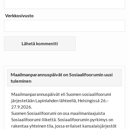
Verkkosivusto
Maailmanparannuspäivät on Sosiaalifoorumin uusi
tuleminen
Maailmanparannuspäivät eli Suomen sosiaalifoorumi
järjestetään Lapinlahden lähteellä, Helsingissä 26.–
27.9.2026.
Suomen Sosiaalifoorumi on osa maailmanlaajuista
Sosiaalifoorumi-liikettä. Sosiaalifoorumin pyrkimys on
rakentaa yhteinen tila, jossa erilaiset kansalaisjärjestöt