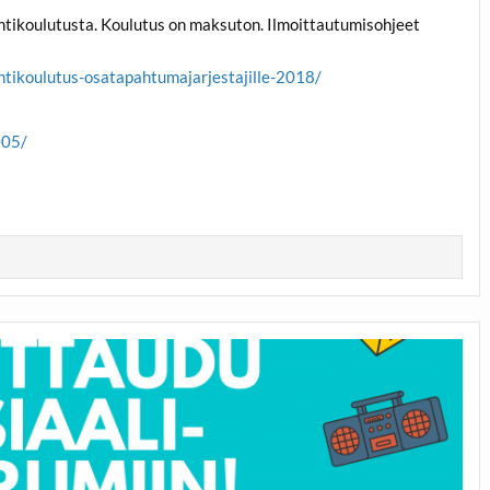
ointikoulutusta. Koulutus on maksuton. Ilmoittautumisohjeet
ointikoulutus-osatapahtumajarjestajille-2018/
005/