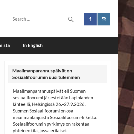
i
mista
In English
Maailmanparannuspäivät on
Sosiaalifoorumin uusi tuleminen
Maailmanparannuspäivät eli Suomen
sosiaalifoorumi järjestetään Lapinlahden
lähteellä, Helsingissä 26.–27.9.2026.
Suomen Sosiaalifoorumi on osa
maailmanlaajuista Sosiaalifoorumi-liikettä.
Sosiaalifoorumin pyrkimys on rakentaa
yhteinen tila, jossa erilaiset