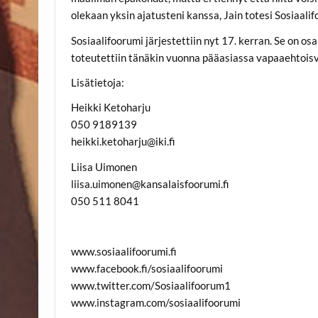
olekaan yksin ajatusteni kanssa, Jain totesi Sosiaali
Sosiaalifoorumi järjestettiin nyt 17. kerran. Se on os
toteutettiin tänäkin vuonna pääasiassa vapaaehtoisv
Lisätietoja:
Heikki Ketoharju
050 9189139
heikki.ketoharju@iki.fi
Liisa Uimonen
liisa.uimonen@kansalaisfoorumi.fi
050 511 8041
www.sosiaalifoorumi.fi
www.facebook.fi/sosiaalifoorumi
www.twitter.com/Sosiaalifoorum1
www.instagram.com/sosiaalifoorumi