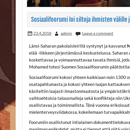
Sosiaalifoorumi loi siltoja ihmisten välille
23.4.2018
admin
Leave a comment
Länsi-Saharan pakolaisleirillä syntynyt ja kasvanut
M
elää -liikkeen järjestämässä keskustelussa. Saharan 
koskettavaa ja voimaannuttavaa tavata ihmisiä, jotk
Mohamed totesi Suomen Sosiaalifoorumin päätöstilai
Sosiaalifoorumi kokosi yhteen kaikkiaan noin 1300 o
osatapahtumasta ja kokosi yhteen laajan kattauksen
käsiteltiin laajasti ilmastonmuutosta ja ympäristökrii
vaihtoehtoisia talousmalleja sekä konflikteja niin U
osallistavaa ja toiminnallista. Tänä vuonna erikoisuut
mielenterveysviidakossa, kokeilemaan turvapaikkaby
Foorumiin osallistunut intialainen dokumenttielokuv
maailman epäkohdat, mutta ei tiennyt että niitä voisi