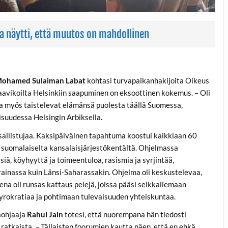
 ja näytti, että muutos on mahdollinen
ohamed Sulaiman Labat
kohtasi turvapaikanhakijoita Oikeus
aavikoilta Helsinkiin saapuminen on eksoottinen kokemus. – Oli
a myös taistelevat elämänsä puolesta täällä Suomessa,
suudessa Helsingin Arbiksella.
sallistujaa. Kaksipäiväinen tapahtuma koostui kaikkiaan 60
 suomalaiselta kansalaisjärjestökentältä. Ohjelmassa
siä, köyhyyttä ja toimeentuloa, rasismia ja syrjintää,
krainassa kuin Länsi-Saharassakin. Ohjelma oli keskustelevaa,
ena oli runsas kattaus pelejä, joissa pääsi seikkailemaan
rokratiaa ja pohtimaan tulevaisuuden yhteiskuntaa.
aohjaaja
Rahul Jain
totesi, että nuorempana hän tiedosti
 ratkaista. – Tällaisten foorumien kautta näen, että en ehkä