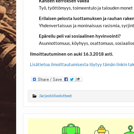
Kahden kerroksen väkeä
Työ, työttömyys, toimeentulo ja talouden mone
Erilaisen pelosta luottamuksen ja rauhan rak
Yhdenvertaisuus ja moninaisuus rasismia, syrjin
Epäreilu peli vai sosiaalinen hyvinvointi?
Asunnottomuus, köyhyys, osattomuus, sosiaaliset
Ilmoittautuminen on auki 16.3.2018 asti.
Lisätietoa ilmoittautumisesta löytyy tämän linkin ta
Järjestötiedotteet