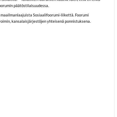
foorumin päätöstilaisuudessa.
a maailmanlaajuista Sosiaalifoorumi-liikettä. Foorumi
oimin, kansalaisjärjestöjen yhteisenä ponnistuksena.