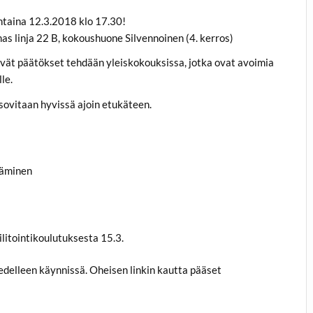
taina 12.3.2018 klo 17.30!
s linja 22 B, kokoushuone Silvennoinen (4. kerros)
tyvät päätökset tehdään yleiskokouksissa, jotka ovat avoimia
le.
sovitaan hyvissä ajoin etukäteen.
täminen
litointikoulutuksesta 15.3.
delleen käynnissä. Oheisen linkin kautta pääset