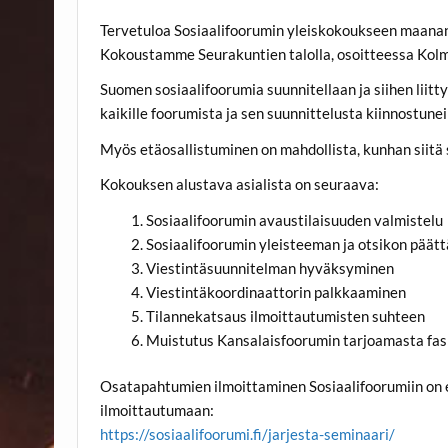
Tervetuloa Sosiaalifoorumin yleiskokoukseen maanan
Kokoustamme Seurakuntien talolla, osoitteessa Kolma
Suomen sosiaalifoorumia suunnitellaan ja siihen liit
kaikille foorumista ja sen suunnittelusta kiinnostuneil
Myös etäosallistuminen on mahdollista, kunhan siitä 
Kokouksen alustava asialista on seuraava:
Sosiaalifoorumin avaustilaisuuden valmistelu
Sosiaalifoorumin yleisteeman ja otsikon päät
Viestintäsuunnitelman hyväksyminen
Viestintäkoordinaattorin palkkaaminen
Tilannekatsaus ilmoittautumisten suhteen
Muistutus Kansalaisfoorumin tarjoamasta fasi
Osatapahtumien ilmoittaminen Sosiaalifoorumiin on e
ilmoittautumaan:
https://sosiaalifoorumi.fi/jarjesta-seminaari/