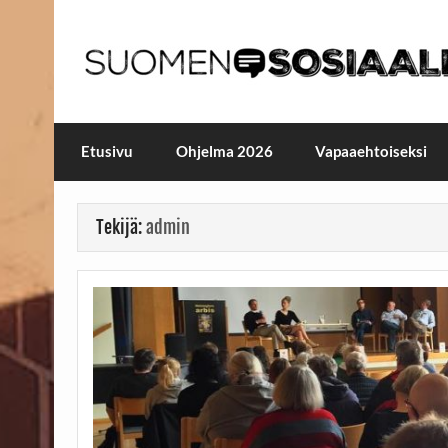
Skip
to
content
Maailmanparannuspäivä
Maailmanparannuspäivät Lapinlahden Lähte
Etusivu
Ohjelma 2026
Vapaaehtoiseksi
Tekijä:
admin