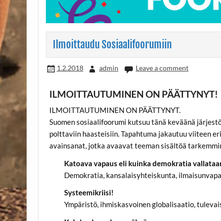
Ilmoittaudu Sosiaalifoorumiin
1.2.2018
admin
Leave a comment
ILMOITTAUTUMINEN ON PÄÄTTYNYT!
ILMOITTAUTUMINEN ON PÄÄTTYNYT.
Suomen sosiaalifoorumi kutsuu tänä keväänä järjestö
polttaviin haasteisiin. Tapahtuma jakautuu viiteen er
avainsanat, jotka avaavat teeman sisältöä tarkemmi
Katoava vapaus eli kuinka demokratia vallataa
Demokratia, kansalaisyhteiskunta, ilmaisunvapa
Systeemikriisi!
Ympäristö, ihmiskasvoinen globalisaatio, tulev