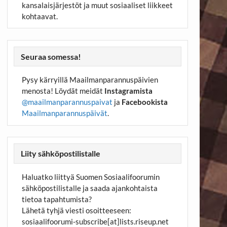
kansalaisjärjestöt ja muut sosiaaliset liikkeet
kohtaavat.
Seuraa somessa!
Pysy kärryillä Maailmanparannuspäivien
menosta! Löydät meidät
Instagramista
@maailmanparannuspaivat
ja
Facebookista
Maailmanparannuspäivät
.
Liity sähköpostilistalle
Haluatko liittyä Suomen Sosiaalifoorumin
sähköpostilistalle ja saada ajankohtaista
tietoa tapahtumista?
Lähetä tyhjä viesti osoitteeseen:
sosiaalifoorumi-subscribe[at]lists.riseup.net