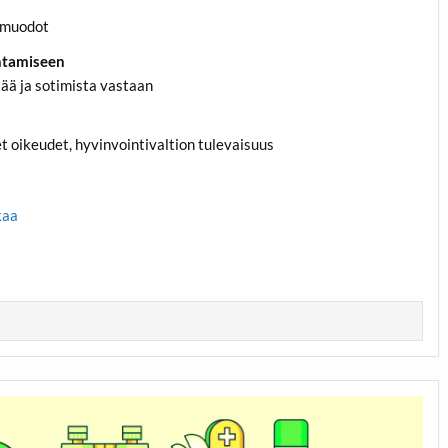
t muodot
entamiseen
tää ja sotimista vastaan
 oikeudet, hyvinvointivaltion tulevaisuus
kaa