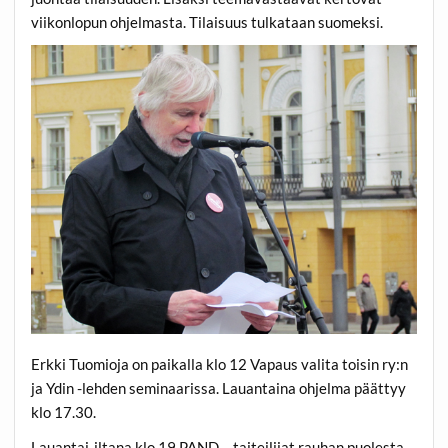
viikonlopun ohjelmasta. Tilaisuus tulkataan suomeksi.
Erkki Tuomioja on paikalla klo 12 Vapaus valita toisin ry:n
ja Ydin -lehden seminaarissa. Lauantaina ohjelma päättyy
klo 17.30.
Lauantai-iltana klo 19 PAND – taiteilijat rauhan puolesta -