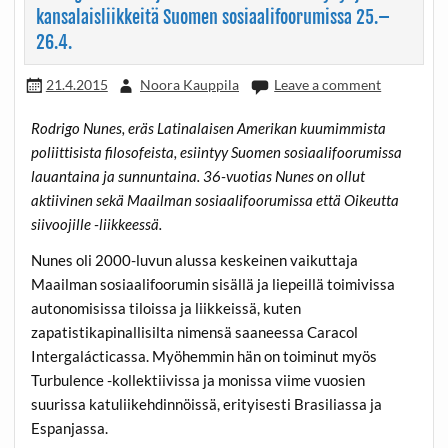
kansalaisliikkeitä Suomen sosiaalifoorumissa 25.–
26.4.
21.4.2015
Noora Kauppila
Leave a comment
Rodrigo Nunes, eräs Latinalaisen Amerikan kuumimmista
poliittisista filosofeista, esiintyy Suomen sosiaalifoorumissa
lauantaina ja sunnuntaina. 36-vuotias Nunes on ollut
aktiivinen sekä Maailman sosiaalifoorumissa että Oikeutta
siivoojille -liikkeessä.
Nunes oli 2000-luvun alussa keskeinen vaikuttaja
Maailman sosiaalifoorumin sisällä ja liepeillä toimivissa
autonomisissa tiloissa ja liikkeissä, kuten
zapatistikapinallisilta nimensä saaneessa Caracol
Intergalácticassa. Myöhemmin hän on toiminut myös
Turbulence -kollektiivissa ja monissa viime vuosien
suurissa katuliikehdinnöissä, erityisesti Brasiliassa ja
Espanjassa.