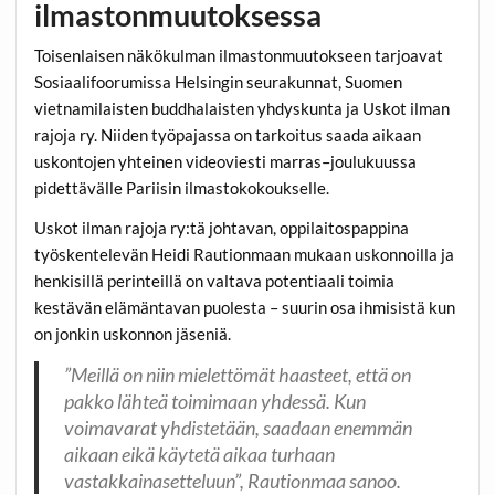
ilmastonmuutoksessa
Toisenlaisen näkökulman ilmastonmuutokseen tarjoavat
Sosiaalifoorumissa Helsingin seurakunnat, Suomen
vietnamilaisten buddhalaisten yhdyskunta ja Uskot ilman
rajoja ry. Niiden työpajassa on tarkoitus saada aikaan
uskontojen yhteinen videoviesti marras–joulukuussa
pidettävälle Pariisin ilmastokokoukselle.
Uskot ilman rajoja ry:tä johtavan, oppilaitospappina
työskentelevän Heidi Rautionmaan mukaan uskonnoilla ja
henkisillä perinteillä on valtava potentiaali toimia
kestävän elämäntavan puolesta – suurin osa ihmisistä kun
on jonkin uskonnon jäseniä.
”Meillä on niin mielettömät haasteet, että on
pakko lähteä toimimaan yhdessä. Kun
voimavarat yhdistetään, saadaan enemmän
aikaan eikä käytetä aikaa turhaan
vastakkainasetteluun”, Rautionmaa sanoo.