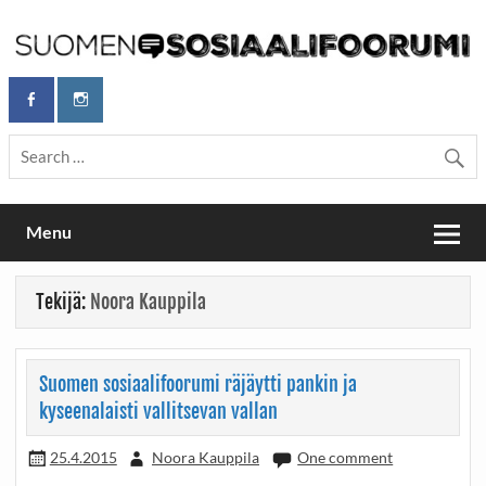
Skip
to
content
Maailmanparannuspäivät Lapinlahden Lähteellä, Helsingissä
Maailmanparannuspäivät / Suomen
26.–27.9.2026
Sosiaalifoorumi
Menu
Tekijä:
Noora Kauppila
Suomen sosiaalifoorumi räjäytti pankin ja
kyseenalaisti vallitsevan vallan
25.4.2015
Noora Kauppila
One comment