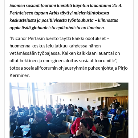
Suomen sosiaalifoorumi kierähti käyntiin lauantaina 25.4.
Perinteiseen tapaan Arbis täyttyi mielenkiintoisesta
keskustelusta ja positiivisesta työntouhusta – kiinnostus
oppia lisää globaaleista epäkohdista on ilmeinen.
”Nicanor Perlasin luento täytti kaikki odotukset –
huomenna keskustelu jatkuu kahdessa hänen
vetämässään työpajassa. Kaiken kaikkiaan lauantai on
ollut hektinen ja energinen aloitus sosiaalifoorumille”,
toteaa sosiaalifoorumin ohjausryhmän puheenjohtaja Pirjo
Kerminen.