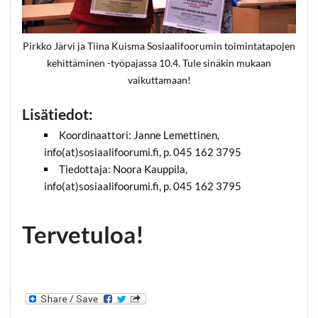
Pirkko Järvi ja Tiina Kuisma Sosiaalifoorumin toimintatapojen
kehittäminen -työpajassa 10.4. Tule sinäkin mukaan
vaikuttamaan!
Lisätiedot:
Koordinaattori: Janne Lemettinen,
info(at)sosiaalifoorumi.fi, p. 045 162 3795
Tiedottaja: Noora Kauppila,
info(at)sosiaalifoorumi.fi, p. 045 162 3795
Tervetuloa!