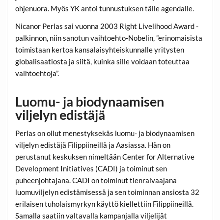
ohjenuora. Myös YK antoi tunnustuksen tälle agendalle.
Nicanor Perlas sai vuonna 2003 Right Livelihood Award -
palkinnon, niin sanotun vaihtoehto-Nobelin, ”erinomaisista
toimistaan kertoa kansalaisyhteiskunnalle yritysten
globalisaatiosta ja siitä, kuinka sille voidaan toteuttaa
vaihtoehtoja”.
Luomu- ja biodynaamisen
viljelyn edistäjä
Perlas on ollut menestyksekäs luomu- ja biodynaamisen
viljelyn edistäjä Filippiineillä ja Aasiassa. Hän on
perustanut keskuksen nimeltään Center for Alternative
Development Initiatives (CADI) ja toiminut sen
puheenjohtajana. CADI on toiminut tienraivaajana
luomuviljelyn edistämisessä ja sen toiminnan ansiosta 32
erilaisen tuholaismyrkyn käyttö kiellettiin Filippiineillä.
Samalla saatiin valtavalla kampanjalla viljelijät