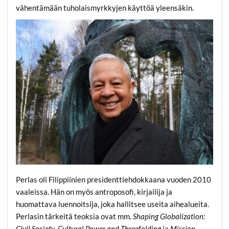
vähentämään tuholaismyrkkyjen käyttöä yleensäkin.
Perlas oli Filippiinien presidenttiehdokkaana vuoden 2010
vaaleissa. Hän on myös antroposofi, kirjailija ja
huomattava luennoitsija, joka hallitsee useita aihealueita.
Perlasin tärkeitä teoksia ovat mm.
Shaping Globalization:
Civil Society
,
Cultural Power and Threefolding
ja
Mission