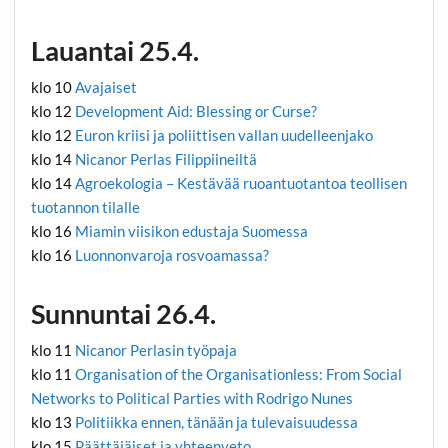
Lauantai 25.4.
klo 10
Avajaiset
klo 12
Development Aid: Blessing or Curse?
klo 12
Euron kriisi ja poliittisen vallan uudelleenjako
klo 14
Nicanor Perlas Filippiineiltä
klo 14
Agroekologia – Kestävää ruoantuotantoa teollisen
tuotannon tilalle
klo 16
Miamin viisikon edustaja Suomessa
klo 16
Luonnonvaroja rosvoamassa?
Sunnuntai 26.4.
klo 11
Nicanor Perlasin työpaja
klo 11 ​
Organisation of the Organisationless: From Social
Networks to Political Parties with Rodrigo Nunes
klo 13
Politiikka ennen, tänään ja tulevaisuudessa
klo 15
Päättäjäiset ja yhteenveto