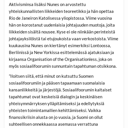
Aktivisminsa lisäksi Nunes on arvostettu
yhteiskunnallisten liikkeiden teoreetikko ja hän opettaa
Rio de Janeiron Katolisessa yliopistossa. Viime vuosina
hän on korostanut uudenlaisia johtajuuden muotoja, joita
liikkeiden sisältä nousee. Kyse ei ole niinkään perinteistä
johtajayksilöistä tai etujoukoista vaan verkostoista. Viime
kuukausina Nunes on kiertänyt esimerkiksi Lontoossa,
Berliinissä ja New Yorkissa esittelemässä ajatuksiaan ja
kirjaansa Organisation of the Organisationless, joka on
myös sosiaalifoorumin sunnuntain tapahtuman otsikkona.
”Iloitsen siitä, että minut on kutsuttu Suomen
sosiaalifoorumiin ja pääsen tapaamaan suomalaisia
kansanliikkeitä ja järjestöjä. Sosiaalifoorumin kaltaiset
tapahtumat ovat keskeisiä dialogin ja keskinäisen
yhteisymmärryksen ylläpitämiseksi ja edellytyksiä
yhteisten toimintamallien kehittämiseksi. Vaikka
finanssikriisin alusta on jo vuosia, ja Suomi on ollut
suhteellisen onnekkaassa asemassa verrattuna