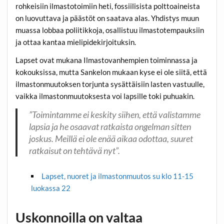
rohkeisiin ilmastotoimiin heti, fossiilisista polttoaineista
on luovuttava ja päästöt on saatava alas. Yhdistys muun
muassa lobbaa poliitikkoja, osallistuu ilmastotempauksiin
ja ottaa kantaa mielipidekirjoituksin.
Lapset ovat mukana Ilmastovanhempien toiminnassa ja
kokouksissa, mutta Sankelon mukaan kyse ei ole siitä, että
ilmastonmuutoksen torjunta sysättäisiin lasten vastuulle,
vaikka ilmastonmuutoksesta voi lapsille toki puhuakin.
”Toimintamme ei keskity siihen, että valistamme
lapsia ja he osaavat ratkaista ongelman sitten
joskus. Meillä ei ole enää aikaa odottaa, suuret
ratkaisut on tehtävä nyt”.
Lapset, nuoret ja ilmastonmuutos su klo 11-15
luokassa 22
Uskonnoilla on valtaa