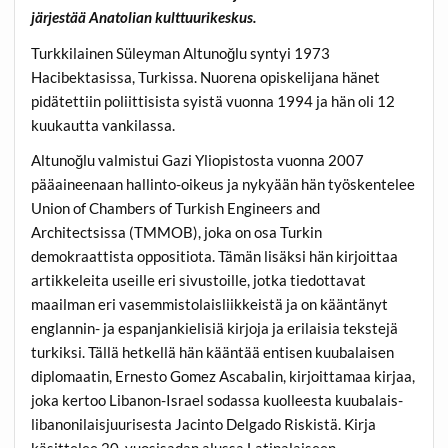
järjestää Anatolian kulttuurikeskus.
Turkkilainen Süleyman Altunoğlu syntyi 1973
Hacibektasissa, Turkissa. Nuorena opiskelijana hänet
pidätettiin poliittisista syistä vuonna 1994 ja hän oli 12
kuukautta vankilassa.
Altunoğlu valmistui Gazi Yliopistosta vuonna 2007
pääaineenaan hallinto-oikeus ja nykyään hän työskentelee
Union of Chambers of Turkish Engineers and
Architectsissa (TMMOB), joka on osa Turkin
demokraattista oppositiota. Tämän lisäksi hän kirjoittaa
artikkeleita useille eri sivustoille, jotka tiedottavat
maailman eri vasemmistolaisliikkeistä ja on kääntänyt
englannin- ja espanjankielisiä kirjoja ja erilaisia tekstejä
turkiksi. Tällä hetkellä hän kääntää entisen kuubalaisen
diplomaatin, Ernesto Gomez Ascabalin, kirjoittamaa kirjaa,
joka kertoo Libanon-Israel sodassa kuolleesta kuubalais-
libanonilaisjuurisesta Jacinto Delgado Riskistä. Kirja
käsittelee 20. vuosisadan alussa Latinalaiseen