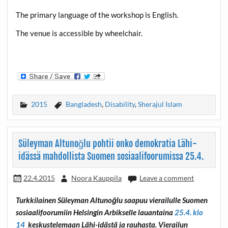
The primary language of the workshop is English.
The venue is accessible by wheelchair.
2015
Bangladesh
,
Disability
,
Sherajul Islam
Süleyman Altunoğlu pohtii onko demokratia Lähi-
idässä mahdollista Suomen sosiaalifoorumissa 25.4.
22.4.2015
Noora Kauppila
Leave a comment
Turkkilainen Süleyman Altunoğlu saapuu vierailulle Suomen
sosiaalifoorumiin Helsingin Arbikselle lauantaina
25.4. klo
14
keskustelemaan Lähi-idästä ja rauhasta. Vierailun