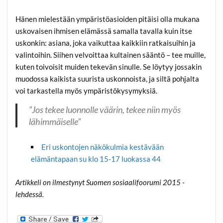
Hänen mielestään ympäristöasioiden pitäisi olla mukana
uskovaisen ihmisen elämässä samalla tavalla kuin itse
uskonkin: asiana, joka vaikuttaa kaikkiin ratkaisuihin ja
valintoihin. Siihen velvoittaa kultainen sääntö – tee muille,
kuten toivoisit muiden tekevän sinulle. Se löytyy jossakin
muodossa kaikista suurista uskonnoista, ja siltä pohjalta
voi tarkastella myös ympäristökysymyksiä.
”Jos tekee luonnolle väärin, tekee niin myös
lähimmäiselle”
Eri uskontojen näkökulmia kestävään
elämäntapaan su klo 15-17 luokassa 44
Artikkeli on ilmestynyt Suomen sosiaalifoorumi 2015 -
lehdessä.