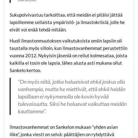
Sukupolvivastuu tarkoittaa, että meidän ei pitäisi jättää
lapsillemme sellaista ympäristö- ja ilmastokriisiä, jolle he
eivät voi enää tehdä mitään.
Huoli ilmastonmuutoksen vaikutuksista omiin lapsiin oli
taustalla myös silloin, kun Ilmastovanhemmat perustettiin
vuonna 2012. Nykyisin jäseniä on reilut kolmesataa, joista
kaikilla ei tosin ole lapsia, lähes alusta asti mukana ollut
Sankelo kertoo.
”On myös niitä, jotka haluaisivat ehkä joskus olla
vanhempia, mutta he miettivät, että ehkä heidän
lapsillaan ei nykymenolla ole kovin hyvää
tulevaisuutta. Siksi he haluavat vaikuttaa meidän
kauttamme”.
Ilmastovanhemmat on Sankelon mukaan ”yhden asian
liike”, jonka viesti on selvä: päättäjien on ryhdyttävä