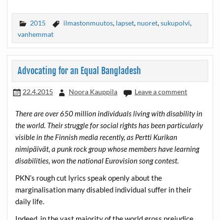
2015
ilmastonmuutos
,
lapset
,
nuoret
,
sukupolvi
,
vanhemmat
Advocating for an Equal Bangladesh
22.4.2015
Noora Kauppila
Leave a comment
There are over 650 million individuals living with disability in
the world. Their struggle for social rights has been particularly
visible in the Finnish media recently, as Pertti Kurikan
nimipäivät, a punk rock group whose members have learning
disabilities, won the national Eurovision song contest.
PKN’s rough cut lyrics speak openly about the
marginalisation many disabled individual suffer in their
daily life.
Indeed, in the vast majority of the world gross prejudice