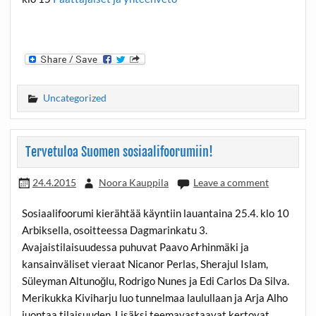
Uncategorized
Tervetuloa Suomen sosiaalifoorumiin!
24.4.2015
Noora Kauppila
Leave a comment
Sosiaalifoorumi kierähtää käyntiin lauantaina 25.4. klo 10
Arbiksella, osoitteessa Dagmarinkatu 3.
Avajaistilaisuudessa puhuvat Paavo Arhinmäki ja
kansainväliset vieraat Nicanor Perlas, Sherajul Islam,
Süleyman Altunoğlu, Rodrigo Nunes ja Edi Carlos Da Silva.
Merikukka Kiviharju luo tunnelmaa laulullaan ja Arja Alho
juontaa tilaisuuden. Lisäksi teemavastaavat kertovat