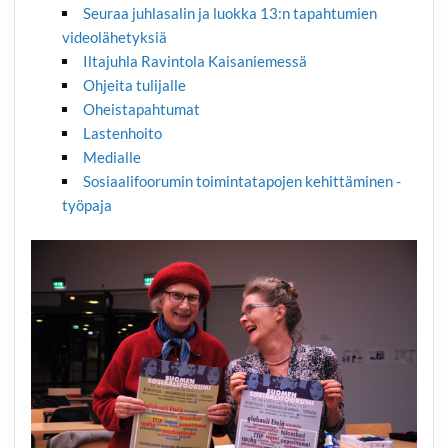
Seuraa juhlasalin ja luokka 13:n tapahtumien
videolähetyksiä
Iltajuhla Ravintola Kaisaniemessä
Ohjeita tulijalle
Oheistapahtumat
Lastenhoito
Medialle
Sosiaalifoorumin toimintatapojen kehittäminen -
työpaja