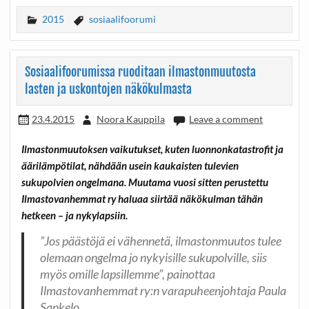
2015
sosiaalifoorumi
Sosiaalifoorumissa ruoditaan ilmastonmuutosta
lasten ja uskontojen näkökulmasta
23.4.2015
Noora Kauppila
Leave a comment
Ilmastonmuutoksen vaikutukset, kuten luonnonkatastrofit ja
äärilämpötilat, nähdään usein kaukaisten tulevien
sukupolvien ongelmana. Muutama vuosi sitten perustettu
Ilmastovanhemmat ry haluaa siirtää näkökulman tähän
hetkeen – ja nykylapsiin.
”Jos päästöjä ei vähennetä, ilmastonmuutos tulee
olemaan ongelma jo nykyisille sukupolville, siis
myös omille lapsillemme”, painottaa
Ilmastovanhemmat ry:n varapuheenjohtaja Paula
Sankelo.