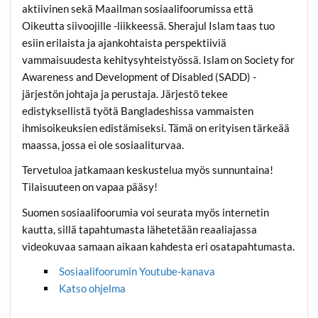
aktiivinen sekä Maailman sosiaalifoorumissa että
Oikeutta siivoojille -liikkeessä. Sherajul Islam taas tuo
esiin erilaista ja ajankohtaista perspektiiviä
vammaisuudesta kehitysyhteistyössä. Islam on Society for
Awareness and Development of Disabled (SADD) -
järjestön johtaja ja perustaja. Järjestö tekee
edistyksellistä työtä Bangladeshissa vammaisten
ihmisoikeuksien edistämiseksi. Tämä on erityisen tärkeää
maassa, jossa ei ole sosiaaliturvaa.
Tervetuloa jatkamaan keskustelua myös sunnuntaina!
Tilaisuuteen on vapaa pääsy!
Suomen sosiaalifoorumia voi seurata myös internetin
kautta, sillä tapahtumasta lähetetään reaaliajassa
videokuvaa samaan aikaan kahdesta eri osatapahtumasta.
Sosiaalifoorumin Youtube-kanava
Katso ohjelma