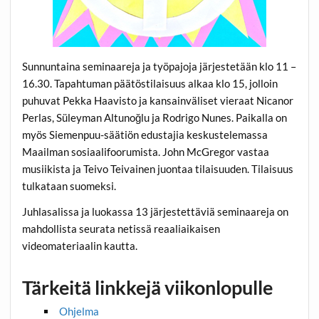
Sunnuntaina seminaareja ja työpajoja järjestetään klo 11 –
16.30. Tapahtuman päätöstilaisuus alkaa klo 15, jolloin
puhuvat Pekka Haavisto ja kansainväliset vieraat Nicanor
Perlas, Süleyman Altunoğlu ja Rodrigo Nunes. Paikalla on
myös Siemenpuu-säätiön edustajia keskustelemassa
Maailman sosiaalifoorumista. John McGregor vastaa
musiikista ja Teivo Teivainen juontaa tilaisuuden. Tilaisuus
tulkataan suomeksi.
Juhlasalissa ja luokassa 13 järjestettäviä seminaareja on
mahdollista seurata netissä reaaliaikaisen
videomateriaalin kautta.
Tärkeitä linkkejä viikonlopulle
Ohjelma