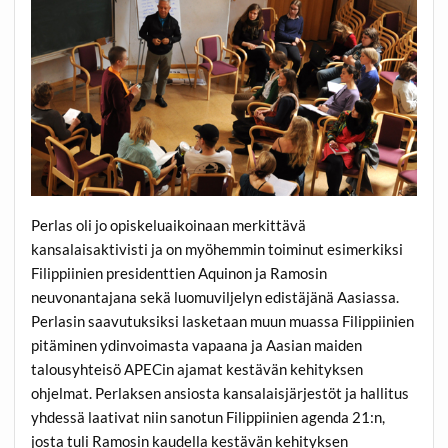
Perlas oli jo opiskeluaikoinaan merkittävä
kansalaisaktivisti ja on myöhemmin toiminut esimerkiksi
Filippiinien presidenttien Aquinon ja Ramosin
neuvonantajana sekä luomuviljelyn edistäjänä Aasiassa.
Perlasin saavutuksiksi lasketaan muun muassa Filippiinien
pitäminen ydinvoimasta vapaana ja Aasian maiden
talousyhteisö APECin ajamat kestävän kehityksen
ohjelmat. Perlaksen ansiosta kansalaisjärjestöt ja hallitus
yhdessä laativat niin sanotun Filippiinien agenda 21:n,
josta tuli Ramosin kaudella kestävän kehityksen