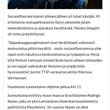
Sosiaalifoorumi kokosi yhteen jälleen yli tuhat kävijää. 45
erilaisesta osatapahtumasta löytyi jokaiselle jotain
mielenkiintoista ja ajatuksia herättävää. Yleinen ilmapiiri
oli rento ja keskittynyt.
”Vapaakauppasopimukset ovat herättäneet valtavasti
keskustelua pitkin kevättä – myös sosiaalifoorumissa aihe
nousi esiin lukuisissa keskusteluissa ja työpajoissa. Hyvä,
että ihmiset tuntuvat ymmärtävän hyvin aiheen tärkeyden
ja sen laajat vaikutukset ihmisten ja ympäristön
hyvinvointiin”, kertoi TTIP-verkoston aktiivi Marissa
Varmavuori.
Huomenna sunnuntaina ohjelma jatkuu klo 11.
Sunnuntaina esiintyy muun muassa brasilialainen Rodrigo
Nunes, joka on yksi Latinalaisen Amerikan kuumimmista
poliittisista filosofeista. 36-vuotias Nunes on ollut