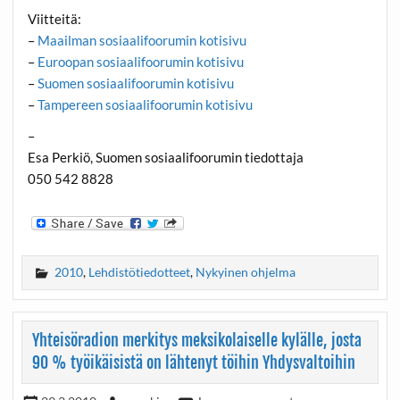
Viitteitä:
–
Maailman sosiaalifoorumin kotisivu
–
Euroopan sosiaalifoorumin kotisivu
–
Suomen sosiaalifoorumin kotisivu
–
Tampereen sosiaalifoorumin kotisivu
–
Esa Perkiö, Suomen sosiaalifoorumin tiedottaja
050 542 8828
2010
,
Lehdistötiedotteet
,
Nykyinen ohjelma
Yhteisöradion merkitys meksikolaiselle kylälle, josta
90 % työikäisistä on lähtenyt töihin Yhdysvaltoihin