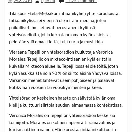
29.3.2010
eperkio
Leave a comment
Tilaisuus Etelä-Meksikon intiaanikylien yhteisöradioista.
Intiaanikylissä ei yleensä ole mitään mediaa, joten
paikalliset ihmiset ovat perustaneet kyliinsä
yhteisöradioita, joilla kerrotaan oman kylän asioista,
pidetään yllä omaa kieltä, kulttuuria ja musiikkia.
Vieraana Tepejillon yhteisöradion kuuluttaja Veronica
Morales. Tepejillo on mixteco-intiaanien kylä erittäin
kuivalla Mixtecon alueella. Tepejillossa ei ole töitä, joten
kylän asukkaista noin 90 % on siirtolaisina Yhdysvalloissa.
Varsinkin miehet lähtevät usein pohjoiseen ja palaavat
kotikylään vuosien tai vuosikymmenten jälkeen.
Yhteisöradion keskeinen haaste on säilyttää kylän oma
kieli ja kulttuuri siirtolaisuuden leimaamassa kontekstissa.
Veronica Morales on Tepejillon yhteisöradion keskeisiä
toimijoita. Morales on kolmen lapsen äiti, sanavalmis ja
karismaattinen nainen. Hän korostaa intiaanikulttuurin