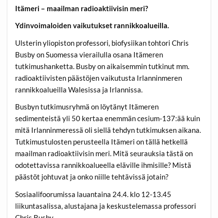
Itämeri – maailman radioaktiivisin meri?
Ydinvoimaloiden vaikutukset rannikkoalueilla.
Ulsterin yliopiston professori, biofysiikan tohtori Chris
Busby on Suomessa vierailulla osana Itämeren
tutkimushanketta. Busby on aikaisemmin tutkinut mm.
radioaktiivisten päästöjen vaikutusta Irlanninmeren
rannikkoalueilla Walesissa ja Irlannissa.
Busbyn tutkimusryhmä on löytänyt Itämeren
sedimenteistä yli 50 kertaa enemmän cesium-137:ää kuin
mitä Irlanninmeressä oli siellä tehdyn tutkimuksen aikana.
Tutkimustulosten perusteella Itämeri on tällä hetkellä
maailman radioaktiivisin meri. Mitä seurauksia tästä on
odotettavissa rannikkoalueella eläville ihmisille? Mistä
päästöt johtuvat ja onko niille tehtävissä jotain?
Sosiaalifoorumissa lauantaina 24.4. klo 12-13.45
liikuntasalissa, alustajana ja keskustelemassa professori
Chris Busby