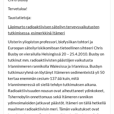
Tervetuloa!
Taustatietoja:
Läpimurto radioaktiivisen säteilyn terveysvaikutusten
tutkimisessa, esimerkkinä Itämeri
Ulsterin yliopiston professori, biofysiikan tohtori ja
Euroopan säteilyriskikomitean tieteellinen sihteeri Chris
Busby on vierailulla Helsingissä 20 – 25.4.2010. Busby on
tutkinut mm. radioaktiivisten päästöjen vaikutusta
Irlanninmeren rannikolla Walesissa ja Irlannissa. Busbyn
tutkimusryhmä on löytänyt Itämeren sedimenteistä yli 50
kertaa enemmän cesium-137:ää kuin, mitä
Irlanninmeressä oli siellä tehdyn tutkimuksen aikana.
Radioaktiivisuuden nousun ovat aiheuttaneet ydinkokeet,
Tshernobylin onnettomuus sekä Itämeren rannikon
ydinvoimaloiden jatkuvat päästöt. Itämeri on tällä hetkellä
maailman radioaktiivisin meri. Tämän vaikutukset ovat