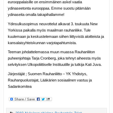
eurooppalaisille on ensimmäinen askel vaatia
ydinaseetonta eurooppaa. Emme suostu pitämään
ydinaseita omalla takapihallamme!
Ydinsulkusopimus neuvottelut alkavat 3. toukuuta New
Yorkissa paikalla myös maailman rauhanliike. Tule
kuulemaan ja keskustelemaan siihen liittyvistä aloitteista ja
kansalaisyhteiskunnan varjotapahtumista.
Teeman johdattelemassa muun muassa Rauhanliiton
puheenjohtaja Tarja Cronberg, joka tehnyt aiheesta myös
selvityksen Ulkopoliittiselle Instituutille ja tutkija Kati Juva.
Järjestäjät ; Suomen Rauhanliitto – YK Yhdistys,
Rauhanpuolustajat, Lääkärien sosiaalinen vastuu ja
Sadankomitea
2010
,
Nykyinen ohjelma
,
Rauhantalo
,
Talot