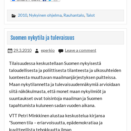
2010
,
Nykyinen ohjelma
,
Rauhantalo
,
Talot
Suomen nykytila ja tulevaisuus
29.3.2010
eperkio
Leave a comment
Tilaisuudessa keskustellaan Suomen nykyisestä
taloudellisesta ja poliittisesta tilanteesta ja ulkosuhteiden
luonteesta muuttuvan maailmanjärjestyksen puitteissa.
Maan nykytilannetta ja tulevaisuudennäkymiä arvioidaan
siitä näkökulmasta, että monet maan nykyilmiöt ja
suuntaukset ovat toisintoja maailman ja Suomen
tapahtumista kuluneen sadan vuoden aikana.
VTT Petri Minkkinen alustaa keskustelua kirjansa
”Suomen tila – eriarvoisuutta, epädemokratiaa ja
kuvitteellista tehokkuutta ilman