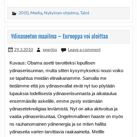
2010
,
Media
,
Nykyinen ohjelma
,
Talot
Ydinaseeton maailma – Eurooppa voi aloittaa
29.3.2010
eperkio
Leave a comment
Kuvaus: Obama asetti tavoitteksi lopullisen
ydinaseriisunnan, mutta sitten kysymykseksi nousi voiko
se tapahtua meidän elinaikanamme. Samalla me
tiedämme että jos ydinasevallat eivät nyt tuo pöytään
lupauksia todellisesta ydinaseriisunnasta ja aikataulua
ensimmäisille askelille, emme pysty estämään
ydinaseteknoligiaa leviämistä. Nyt on aika aktivoitua ja
vaatia ydinaseriisuntaa. Ongelmmallinen haaste on myös
ns rauhanomainen ydinenergia ja se miten hallita
ydinaseita varten tarvittavia raakaaineita. Meillle