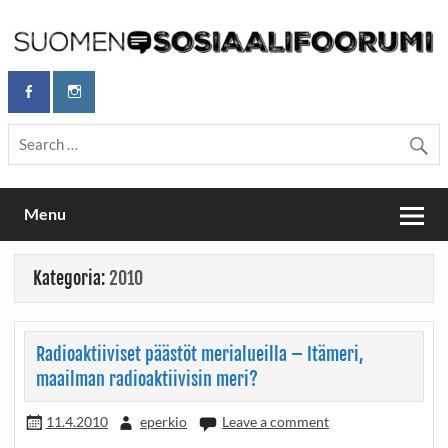
Skip
to
content
Maailmanparannuspäivät Lapinlahden Lähteellä, Helsingissä
Maailmanparannuspäivät / Suomen
26.–27.9.2026
Sosiaalifoorumi
Menu
Kategoria:
2010
Radioaktiiviset päästöt merialueilla – Itämeri,
maailman radioaktiivisin meri?
11.4.2010
eperkio
Leave a comment