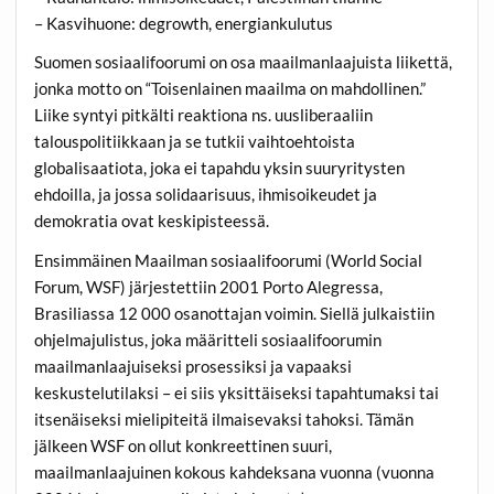
– Kasvihuone: degrowth, energiankulutus
Suomen sosiaalifoorumi on osa maailmanlaajuista liikettä,
jonka motto on “Toisenlainen maailma on mahdollinen.”
Liike syntyi pitkälti reaktiona ns. uusliberaaliin
talouspolitiikkaan ja se tutkii vaihtoehtoista
globalisaatiota, joka ei tapahdu yksin suuryritysten
ehdoilla, ja jossa solidaarisuus, ihmisoikeudet ja
demokratia ovat keskipisteessä.
Ensimmäinen Maailman sosiaalifoorumi (World Social
Forum, WSF) järjestettiin 2001 Porto Alegressa,
Brasiliassa 12 000 osanottajan voimin. Siellä julkaistiin
ohjelmajulistus, joka määritteli sosiaalifoorumin
maailmanlaajuiseksi prosessiksi ja vapaaksi
keskustelutilaksi – ei siis yksittäiseksi tapahtumaksi tai
itsenäiseksi mielipiteitä ilmaisevaksi tahoksi. Tämän
jälkeen WSF on ollut konkreettinen suuri,
maailmanlaajuinen kokous kahdeksana vuonna (vuonna