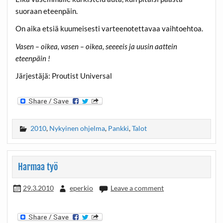
suoraan eteenpäin.
On aika etsiä kuumeisesti varteenotettavaa vaihtoehtoa.
Vasen – oikea, vasen – oikea, seeeeis ja uusin aattein
eteenpäin !
Järjestäjä: Proutist Universal
2010
,
Nykyinen ohjelma
,
Pankki
,
Talot
Harmaa työ
29.3.2010
eperkio
Leave a comment