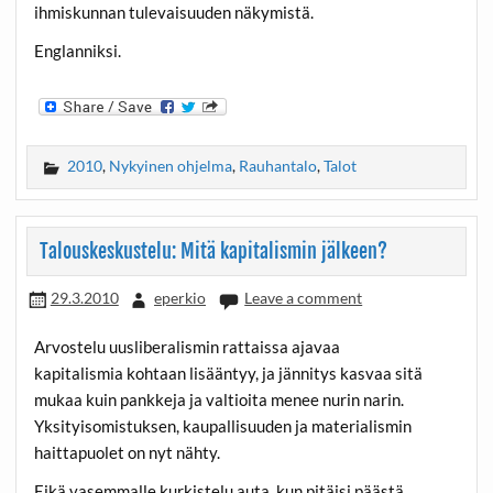
ihmiskunnan tulevaisuuden näkymistä.
Englanniksi.
2010
,
Nykyinen ohjelma
,
Rauhantalo
,
Talot
Talouskeskustelu: Mitä kapitalismin jälkeen?
29.3.2010
eperkio
Leave a comment
Arvostelu uusliberalismin rattaissa ajavaa
kapitalismia kohtaan lisääntyy, ja jännitys kasvaa sitä
mukaa kuin pankkeja ja valtioita menee nurin narin.
Yksityisomistuksen, kaupallisuuden ja materialismin
haittapuolet on nyt nähty.
Eikä vasemmalle kurkistelu auta, kun pitäisi päästä