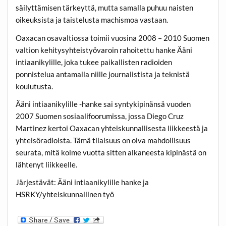
säilyttämisen tärkeyttä, mutta samalla puhuu naisten
oikeuksista ja taistelusta machismoa vastaan.
Oaxacan osavaltiossa toimii vuosina 2008 – 2010 Suomen
valtion kehitysyhteistyövaroin rahoitettu hanke Ääni
intiaanikylille, joka tukee paikallisten radioiden
ponnistelua antamalla niille journalistista ja teknistä
koulutusta.
Ääni intiaanikylille -hanke sai syntykipinänsä vuoden
2007 Suomen sosiaalifoorumissa, jossa Diego Cruz
Martinez kertoi Oaxacan yhteiskunnallisesta liikkeestä ja
yhteisöradioista. Tämä tilaisuus on oiva mahdollisuus
seurata, mitä kolme vuotta sitten alkaneesta kipinästä on
lähtenyt liikkeelle.
Järjestävät: Ääni intiaanikylille hanke ja
HSRKY/yhteiskunnallinen työ