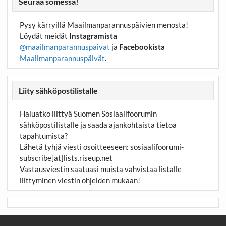
Seuraa somessa!
Pysy kärryillä Maailmanparannuspäivien menosta!
Löydät meidät
Instagramista
@maailmanparannuspaivat
ja
Facebookista
Maailmanparannuspäivät
.
Liity sähköpostilistalle
Haluatko liittyä Suomen Sosiaalifoorumin
sähköpostilistalle ja saada ajankohtaista tietoa
tapahtumista?
Lähetä tyhjä viesti osoitteeseen:
sosiaalifoorumi-
subscribe[at]lists.riseup.net
Vastausviestin saatuasi muista vahvistaa listalle
liittyminen viestin ohjeiden mukaan!