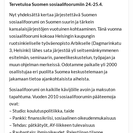
Tervetuloa Suomen sosiaalifoorumiin 24.-25.4.
Nyt yhdeksättä kertaa järjestettävä Suomen
sosiaalifoorumi on Suomen suurin ja tärkein
kansalaisjärjestöjen vuotuinen kohtaaminen. Tänä vuonna
sosiaalifoorumi kokoaa Helsingin kaupungin
ruotsinkieliselle työväenopisto Arbikselle (Dagmarinkatu
3, Helsinki) lähes sata järjestöä yli seitsemänkymmenen
esitelmän, seminaarin, paneelikeskustelun, työpajan ja
muun ohjelman merkeissä. Odotamme paikalle yli 2000
osallistujaa eri puolilta Suomea keskustelemaan ja
jakamaan tietoa ajankohtaisista aiheista.
Sosiaalifoorumi on kaikille kävijöille avoin ja maksuton
tapahtuma. Vuoden 2010 sosiaalifoorumin pääteemoja
ovat:
– Studio: koulutuspolitiikka, taide
– Pankki: finanssikriisi, sosiaalinen oikeudenmukaisuus
– Tehdas: pätkätyöt, AY-liikkeen tulevaisuus
– Rauhantalo: ihmisoikeudet, Palestiinan tilanne