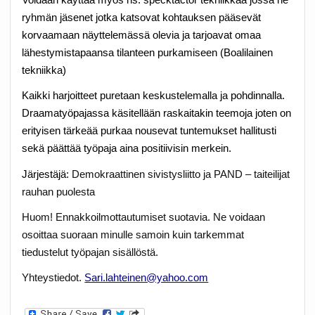
ryhmän jäsenet jotka katsovat kohtauksen pääsevät
korvaamaan näyttelemässä olevia ja tarjoavat omaa
lähestymistapaansa tilanteen purkamiseen (Boalilainen
tekniikka)
Kaikki harjoitteet puretaan keskustelemalla ja pohdinnalla.
Draamatyöpajassa käsitellään raskaitakin teemoja joten on
erityisen tärkeää purkaa nousevat tuntemukset hallitusti
sekä päättää työpaja aina positiivisin merkein.
Järjestäjä:
Demokraattinen sivistysliitto ja PAND – taiteilijat
rauhan puolesta
Huom! Ennakkoilmottautumiset suotavia. Ne voidaan
osoittaa suoraan minulle samoin kuin tarkemmat
tiedustelut työpajan sisällöstä.
Yhteystiedot.
Sari.lahteinen@yahoo.com