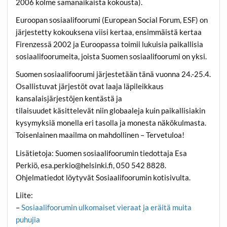
2006 kolme samanaikaista kokousta).
Euroopan sosiaalifoorumi (European Social Forum, ESF) on
järjestetty kokouksena viisi kertaa, ensimmäistä kertaa
Firenzessä 2002 ja Euroopassa toimii lukuisia paikallisia
sosiaalifoorumeita, joista Suomen sosiaalifoorumi on yksi.
Suomen sosiaalifoorumi järjestetään tänä vuonna 24.-25.4.
Osallistuvat järjestöt ovat laaja läpileikkaus
kansalaisjärjestöjen kentästä ja
tilaisuudet käsittelevät niin globaaleja kuin paikallisiakin
kysymyksiä monella eri tasolla ja monesta näkökulmasta.
Toisenlainen maailma on mahdollinen – Tervetuloa!
Lisätietoja: Suomen sosiaalifoorumin tiedottaja Esa
Perkiö, esa.perkio@helsinki.fi, 050 542 8828.
Ohjelmatiedot löytyvät Sosiaalifoorumin kotisivulta.
Liite:
–
Sosiaalifoorumin ulkomaiset vieraat ja eräitä muita
puhujia