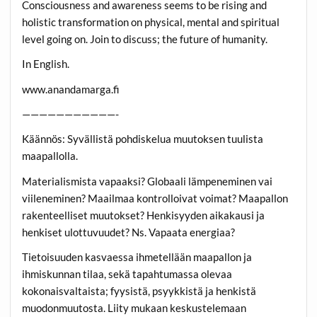
Consciousness and awareness seems to be rising and
holistic transformation on physical, mental and spiritual
level going on. Join to discuss; the future of humanity.
In English.
www.anandamarga.fi
———————————-
Käännös: Syvällistä pohdiskelua muutoksen tuulista
maapallolla.
Materialismista vapaaksi? Globaali lämpeneminen vai
viileneminen? Maailmaa kontrolloivat voimat? Maapallon
rakenteelliset muutokset? Henkisyyden aikakausi ja
henkiset ulottuvuudet? Ns. Vapaata energiaa?
Tietoisuuden kasvaessa ihmetellään maapallon ja
ihmiskunnan tilaa, sekä tapahtumassa olevaa
kokonaisvaltaista; fyysistä, psyykkistä ja henkistä
muodonmuutosta. Liity mukaan keskustelemaan