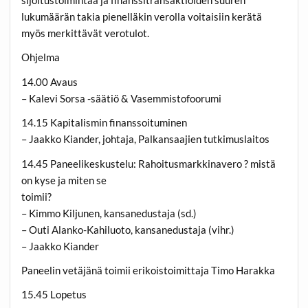
sijoitustoimintaa ja finanssitransaktioiden suuren
lukumäärän takia pienelläkin verolla voitaisiin kerätä
myös merkittävät verotulot.
Ohjelma
14.00 Avaus
– Kalevi Sorsa -säätiö & Vasemmistofoorumi
14.15 Kapitalismin finanssoituminen
– Jaakko Kiander, johtaja, Palkansaajien tutkimuslaitos
14.45 Paneelikeskustelu: Rahoitusmarkkinavero ? mistä
on kyse ja miten se
toimii?
– Kimmo Kiljunen, kansanedustaja (sd.)
– Outi Alanko-Kahiluoto, kansanedustaja (vihr.)
– Jaakko Kiander
Paneelin vetäjänä toimii erikoistoimittaja Timo Harakka
15.45 Lopetus