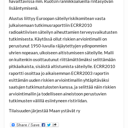
havaittavissa mm. Ruotsin rannikkoalueilla rintasyövän
lisääntymisenä.
Alustus liittyy Euroopan säteilyriskikomitean vasta
julkaisemaan tutkimusraporttiin ECRR2010
radioaktiivisen säteilyn aiheuttamien terveysvaikutusten
tutkimisesta. Käytössä ollut riskien arviointimalli on
perustunut 1950-luvulla räjäytettyjen ydinpommien
uhrien nopeaan, ulkoiseen altistumiseen säteilylle. Malli
on kuitenkin osoittautunut riittämättömäksi selittämään
pitkäaikaista, sisäistä altistumista säteilylle. ECRR2010
raportti osoittaa jo aikaisemman ECRR2003 raportin
esittämän uuden riskien arviointimallin yhtäpitäväksi
saatujen tutkimustulosten kanssa, ja selittää näin riskien
arviointimallin ja todelliseen aineistoon perustuvien
tutkimusten välillä esiintyneen ristiriidan.
Tilaisuuden järjestää Maan ystävät ry