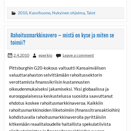
2010
,
Kasvihuone
,
Nykyinen ohjelma
,
Talot
Rahoitusmarkkinavero – mistä on kyse ja miten se
toimii?
2.4.2010
eperkio
Leave a comment
Pittsburghin G20-kokous valtuutti Kansainvälisen
valuuttarahaston selvittämään rahoitussektorin
verottamista finanssikriisin kustannusten
oikeudenmukaiseksi jakamiseksi. Yksi globaalissa ja
eurooppalaisessa keskustelussa suosiota saavuttanut
ehdotus koskee rahoitusmarkkinaveroa. Kaikkiin
rahoitusmarkkinoiden liiketoimiin (finanssitransaktioihin)
kohdistuvalla rahoitusmarkkinaverolla pyrittäisiin
kitkemään reaalitaloudelle haitallista spekulatiivista