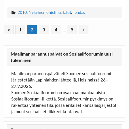
2010
,
Nykyinen ohjelma
,
Talot
,
Tehdas
«
1
2
3
4
…
9
»
Maailmanparannuspäivät on Sosiaalifoorumin uusi
tuleminen
Maailmanparannuspäivät eli Suomen sosiaalifoorumi
järjestetään Lapinlahden lähteellä, Helsingissä 26.–
27.9.2026.
Suomen Sosiaalifoorumi on osa maailmanlaajuista
Sosiaalifoorumi-liikettä. Sosiaalifoorumin pyrkimys on
rakentaa yhteinen tila, jossa erilaiset kansalaisjärjestöt
ja muut sosiaaliset liikkeet kohtaavat.