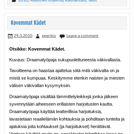
Kovemmat Kädet
29.3.2010
eperkio
Leave a comment
Otsikko: Kovemmat Kädet.
Kuvaus: Draamatyöpaja sukupuolettuneesta väkivallasta.
Tavoitteena on haastaa ajattelua siitä mitä väkivalta on ja
mistä se kumpuaa. Keskitymme etenkin naisten ja miesten
välisen väkivallan kysymyksiin.
Draamatyöpaja sisältää lämmittelyleikkejä jonka jälkeen
syvennytään aiheeseen erillaisten harjoitusten kautta.
Draamatyöpaja käyttää teatterillisia harjoituksia,
lavastetaan reaalielämän kohtauksia ja pohditaan tunteita ja
ajatuksia joita kohtaukset (ja harjoitukset) herättävät.
Voidaan käyttää myös ns. specktactor tekniikkaa jossa ne